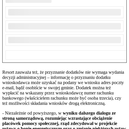
Resort zauważa też, że przyznanie dodatków nie wymaga wydania
decyzji administracyjnej – informację o przyznaniu dodatku
wnioskodawca może uzyskać na podany we wniosku adres poczty
e-mail, bądź osobiście w swojej gminie. Dodatek można też
wypłacić na wskazany przez wnioskodawcę numer rachunku
bankowego (właścicielem rachunku może być osoba trzecia), czy
też możliwości składania wniosków drogą elektroniczną.
- Niezależnie od powyższego, w
wyniku dalszego dialogu ze
stroną samorządową, rozumiejąc wzrastające obciążenie
placówek pomocy społecznej, rząd zdecydował w projekcie
ustawy o bonie energetycznym oraz o zmianie niektórych ustaw