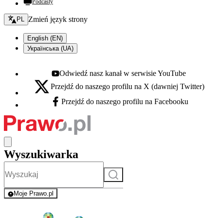
Podcasty
Zmień język - bieżący:
Zmień język strony
PL
English (EN)
Українська (UA)
Odwiedź nasz kanał w serwisie YouTube
Youtube - otwiera się w nowej karcie
Przejdź do naszego profilu na X (dawniej Twitter)
X - otwiera się w nowej karcie
Przejdź do naszego profilu na Facebooku
Facebook - otwiera się w nowej karcie
Wyszukiwarka
Szukaj
Moje Prawo.pl
- rejestracja i logowanie do serwisu