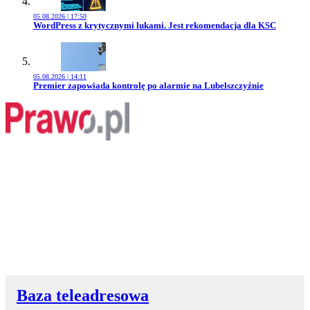
05.08.2026 | 17:50
Przejdź do artykułu:
WordPress z krytycznymi lukami. Jest rekomendacja dla KSC
05.08.2026 | 14:11
Przejdź do artykułu:
Premier zapowiada kontrolę po alarmie na Lubelszczyźnie
Baza teleadresowa