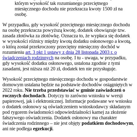
którym wysokość tak rozumianego przeciętnego
miesięcznego dochodu nie przekracza kwoty 1500 zł na
osobę.
W przypadku, gdy wysokość przeciętnego miesięcznego dochodu
na osobę przekracza powyższą kwotę, dodatek obowiązuje tzw.
zasada złotówka za złotówkę. Oznacza to, że wypłaca się dodatek
w wysokości różnicy między kwotą dodatku osłonowego a kwotą,
o którą został przekroczony przeciętny miesięczny dochód w
rozumieniu
art. 3 pkt 1 ustawy z dnia 28 listopada 2003 r. o
świadczeniach rodzinnych
na osobę. I tu - uwaga, w przypadku,
gdy wysokość dodatku osłonowego, ustalona zgodnie z tymi
zasadami, jest niższa niż 20 zł, dodatek ten nie przysługuje.
Wysokość przeciętnego miesięcznego dochodu w gospodarstwie
domowym ustalana będzie na podstawie dochodów osiągniętych w
2022 roku.
Nie trzeba przedstawiać w gminie zaświadczeń o
rocznych dochodach
. Dotyczy to zarówno wniosku w wersji
papierowej, jak i elektronicznej. Informacje podawane we wniosku
o dodatek osłonowy są oświadczeniem wnioskodawcy składanym
pod rygorem świadomości odpowiedzialności karnej za złożenie
fałszywego oświadczenia. Dodatek osłonowy ma charakter
świadczenia rodzinnego – nie jest objęty
podatkiem dochodowym
,
ani nie podlega
egzekucji
.