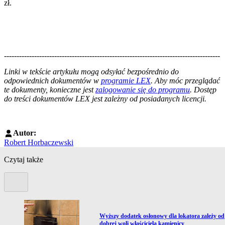
zł.
--------------------------------------------------------------------------------------
--------------------------------------------------------
Linki w tekście artykułu mogą odsyłać bezpośrednio do
odpowiednich dokumentów w
programie LEX
. Aby móc przeglądać
te dokumenty, konieczne jest
zalogowanie się do programu
. Dostęp
do treści dokumentów LEX jest zależny od posiadanych licencji.
Autor:
Robert Horbaczewski
Czytaj także
Poprzedni slide
Przejdź do artykułu:
Wyższy dodatek osłonowy dla lokatora zależy od
dobrej woli właściciela kamienicy