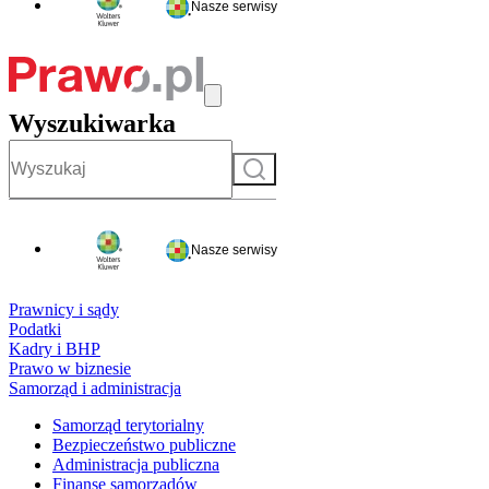
Nasze serwisy
Wyszukiwarka
Szukaj
Nasze serwisy
Prawnicy i sądy
Podatki
Kadry i BHP
Prawo w biznesie
Samorząd i administracja
Samorząd terytorialny
Bezpieczeństwo publiczne
Administracja publiczna
Finanse samorządów