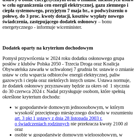
w celu ograniczenia cen energii elektrycznej, gazu ziemnego i
ciepła systemowego, przyjętym 7 maja br., o podwyższeniu o
połowę, do 3 proc. kwoty dotacji, kosztów wypłaty nowego
świadczenia, zastępującego dodatek osłonowy
– bonu
energetycznego - informuje wiceminister.
Dodatek oparty na kryterium dochodowym
Pomysł przywrócenia w 2024 roku dodatku osłonowego grupa
posłów z klubów Polska 2050 - Trzecia Droga oraz Koalicja
Obywatelska zawarła w uchwalonej 7 grudnia br. ustawie o zmianie
ustaw w celu wsparcia odbiorców energii elektrycznej, paliw
gazowych i ciepła oraz niektórych innych ustaw. Ustawa normuje,
że dodatek osłonowy przyznawany będzie za okres od 1 stycznia
do 30 czerwca 2024 r. Nadal przysługuje osobom, które spełnią
określone kryterium dochodu:
w gospodarstwie domowym jednoosobowym, w którym
wysokość przeciętnego miesięcznego dochodu w rozumieniu
art. 3 pkt 1 ustawy z dnia 28 listopada 2003 r.
o świadczeniach rodzinnych
nie przekracza kwoty 2100 zł
oraz
osobie w gospodarstwie domowym wieloosobowym, w