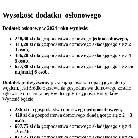
Wysokość dodatku osłonowego
Dodatek osłonowy w 2024 roku wyniesie:
228,80 zł
dla gospodarstwa domowego
jednoosobowego,
343,20 z
ł dla gospodarstwa domowego składającego się z
2 –
3 osób,
486,20 zł
dla gospodarstwa domowego składającego się z
4 –
5 osób,
657,80 zł
dla gospodarstwa domowego składającego się z
co
najmniej 6 osób.
Dodatek podwyższony
przysługuje osobom opalającym domy
węglem, jeśli źródło ogrzewania gospodarstwa domowego zostało
zgłoszone do Centralnej Ewidencji Emisyjności Budynków.
Wynosić będzie:
286 zł
dla gospodarstwa domowego
jednoosobowego,
429 zł
dla gospodarstwa domowego składającego się z
2 – 3
osób,
607,75 zł
dla gospodarstwa domowego składającego się z
4
-5 osób,
822,25 zł
dla gospodarstwa domowego składającego się z
co