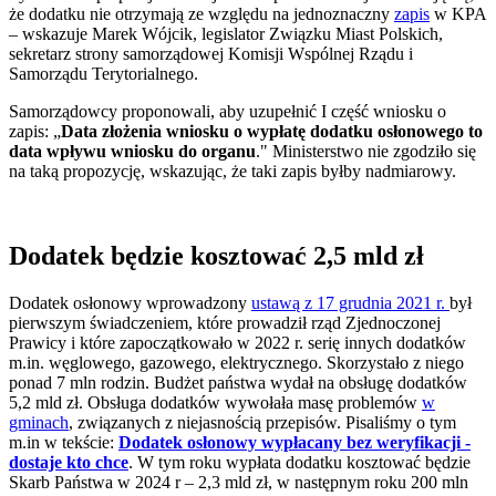
że dodatku nie otrzymają ze względu na jednoznaczny
zapis
w KPA
– wskazuje Marek Wójcik, legislator Związku Miast Polskich,
sekretarz strony samorządowej Komisji Wspólnej Rządu i
Samorządu Terytorialnego.
Samorządowcy proponowali, aby uzupełnić I część wniosku o
zapis: „
Data złożenia wniosku o wypłatę dodatku osłonowego to
data wpływu wniosku do organu
." Ministerstwo nie zgodziło się
na taką propozycję, wskazując, że taki zapis byłby nadmiarowy.
Dodatek będzie kosztować 2,5 mld zł
Dodatek osłonowy wprowadzony
ustawą z 17 grudnia 2021 r.
był
pierwszym świadczeniem, które prowadził rząd Zjednoczonej
Prawicy i które zapoczątkowało w 2022 r. serię innych dodatków
m.in. węglowego, gazowego, elektrycznego. Skorzystało z niego
ponad 7 mln rodzin. Budżet państwa wydał na obsługę dodatków
5,2 mld zł. Obsługa dodatków wywołała masę problemów
w
gminach
, związanych z niejasnością przepisów. Pisaliśmy o tym
m.in w tekście:
Dodatek osłonowy wypłacany bez weryfikacji -
dostaje kto chce
. W tym roku wypłata dodatku kosztować będzie
Skarb Państwa w 2024 r – 2,3 mld zł, w następnym roku 200 mln