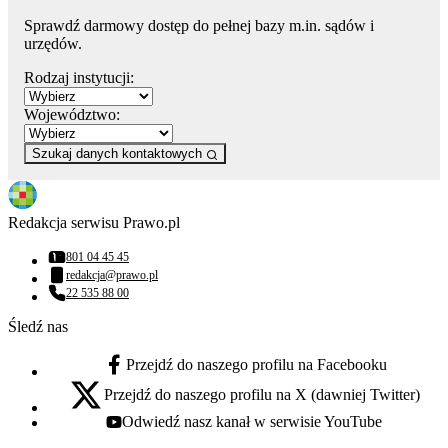
Sprawdź darmowy dostęp do pełnej bazy m.in. sądów i
urzędów.
Rodzaj instytucji:
Województwo:
Szukaj danych kontaktowych
Redakcja serwisu Prawo.pl
801 04 45 45
Numer telefonu:
redakcja@prawo.pl
Adres email:
22 535 88 00
Numer telefonu:
Śledź nas
Przejdź do naszego profilu na Facebooku
facebook - otwiera się w nowej karcie
Przejdź do naszego profilu na X (dawniej Twitter)
x - otwiera się w nowej karcie
Odwiedź nasz kanał w serwisie YouTube
youtube - otwiera się w nowej karcie