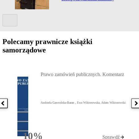
Kolejny slide
Polecamy prawnicze książki
samorządowe
Przejdź do: Prawo zamówień publicznych. Komentarz, Andrzela G
Prawo zamówień publicznych. Komentarz
Andrzela Gawrońska-Baran , Ewa Wiktorowska, Adam Wiktorowski
Poprzednia książka
N
10%
Sprawdź