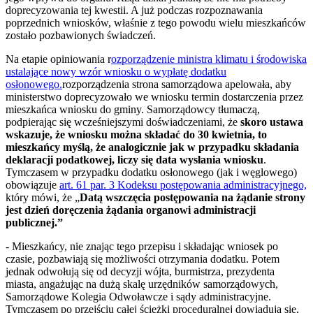
doprecyzowania tej kwestii. A już podczas rozpoznawania
poprzednich wniosków, właśnie z tego powodu wielu mieszkańców
zostało pozbawionych świadczeń.
Na etapie opiniowania r
ozporządzenie ministra klimatu i środowiska
ustalające nowy wzór wniosku o wypłatę dodatku
osłonowego.
rozporządzenia strona samorządowa apelowała, aby
ministerstwo doprecyzowało we wniosku termin dostarczenia przez
mieszkańca wniosku do gminy. Samorządowcy tłumaczą,
podpierając się wcześniejszymi doświadczeniami, że
skoro ustawa
wskazuje, że wniosku można składać do 30 kwietnia, to
mieszkańcy myślą, że analogicznie jak w przypadku składania
deklaracji podatkowej, liczy się data wysłania wniosku
.
Tymczasem w przypadku dodatku osłonowego (jak i węglowego)
obowiązuje
art. 61 par. 3 Kodeksu postępowania administracyjnego,
który mówi, że „
Datą wszczęcia postępowania na żądanie strony
jest dzień doręczenia żądania organowi administracji
publicznej.”
- Mieszkańcy, nie znając tego przepisu i składając wniosek po
czasie, pozbawiają się możliwości otrzymania dodatku. Potem
jednak odwołują się od decyzji wójta, burmistrza, prezydenta
miasta, angażując na dużą skalę urzędników samorządowych,
Samorządowe Kolegia Odwoławcze i sądy administracyjne.
Tymczasem po przejściu całej ścieżki proceduralnej dowiadują się,