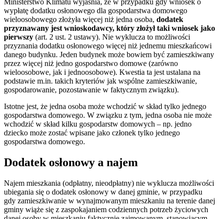
Ministerstwo Klimatu wyjaśnia, że w przypadku gdy wniosek o
wypłatę dodatku osłonowego dla gospodarstwa domowego
wieloosobowego złożyła więcej niż jedna osoba,
dodatek
przyznawany jest wnioskodawcy, który złożył taki wniosek jako
pierwszy
(art. 2 ust. 2 ustawy). Nie wyklucza to możliwości
przyznania dodatku osłonowego więcej niż jednemu mieszkańcowi
danego budynku. Jeden budynek może bowiem być zamieszkiwany
przez więcej niż jedno gospodarstwo domowe (zarówno
wieloosobowe, jak i jednoosobowe). Kwestia ta jest ustalana na
podstawie m.in. takich kryteriów jak wspólne zamieszkiwanie,
gospodarowanie, pozostawanie w faktycznym związku).
Istotne jest, że jedna osoba może wchodzić w skład tylko jednego
gospodarstwa domowego. W związku z tym, jedna osoba nie może
wchodzić w skład kilku gospodarstw domowych – np. jedno
dziecko może zostać wpisane jako członek tylko jednego
gospodarstwa domowego.
Dodatek osłonowy a najem
Najem mieszkania (odpłatny, nieodpłatny) nie wyklucza możliwości
ubiegania się o dodatek osłonowy w danej gminie, w przypadku
gdy zamieszkiwanie w wynajmowanym mieszkaniu na terenie danej
gminy wiąże się z zaspokajaniem codziennych potrzeb życiowych
danej osoby w mieszkaniu faktycznie zajmowanym, stanowiącym