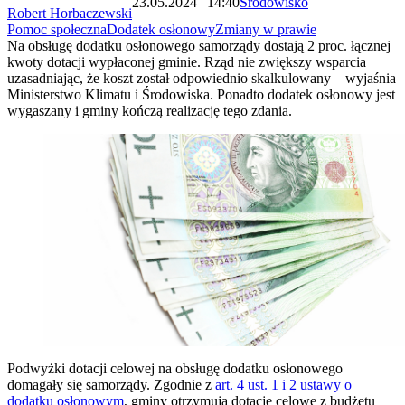
23.05.2024 | 14:40
Środowisko
Robert Horbaczewski
Pomoc społeczna
Dodatek osłonowy
Zmiany w prawie
Na obsługę dodatku osłonowego samorządy dostają 2 proc. łącznej
kwoty dotacji wypłaconej gminie. Rząd nie zwiększy wsparcia
uzasadniając, że koszt został odpowiednio skalkulowany – wyjaśnia
Ministerstwo Klimatu i Środowiska. Ponadto dodatek osłonowy jest
wygaszany i gminy kończą realizację tego zdania.
Podwyżki dotacji celowej na obsługę dodatku osłonowego
domagały się samorządy. Zgodnie z
art. 4 ust. 1 i 2 ustawy o
dodatku osłonowym
, gminy otrzymują dotacje celowe z budżetu