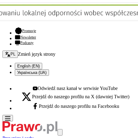
- otwiera się w nowej karcie
Promocje
Newsletter
Podcasty
Zmień język - bieżący:
Zmień język strony
PL
English (EN)
Українська (UA)
Odwiedź nasz kanał w serwisie YouTube
Youtube - otwiera się w nowej karcie
Przejdź do naszego profilu na X (dawniej Twitter)
X - otwiera się w nowej karcie
Przejdź do naszego profilu na Facebooku
Facebook - otwiera się w nowej karcie