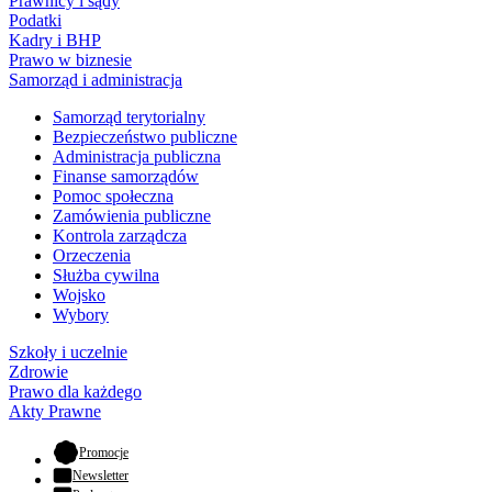
Prawnicy i sądy
Podatki
Kadry i BHP
Prawo w biznesie
Samorząd i administracja
Samorząd terytorialny
Bezpieczeństwo publiczne
Administracja publiczna
Finanse samorządów
Pomoc społeczna
Zamówienia publiczne
Kontrola zarządcza
Orzeczenia
Służba cywilna
Wojsko
Wybory
Szkoły i uczelnie
Zdrowie
Prawo dla każdego
Akty Prawne
- otwiera się w nowej karcie
Promocje
Newsletter