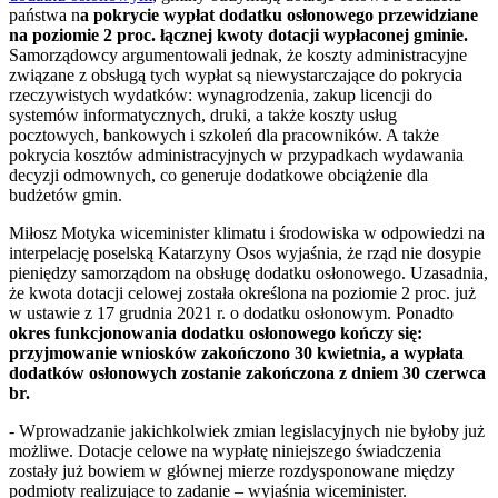
państwa n
a pokrycie wypłat dodatku osłonowego przewidziane
na poziomie 2 proc. łącznej kwoty dotacji wypłaconej gminie.
Samorządowcy argumentowali jednak, że koszty administracyjne
związane z obsługą tych wypłat są niewystarczające do pokrycia
rzeczywistych wydatków: wynagrodzenia, zakup licencji do
systemów informatycznych, druki, a także koszty usług
pocztowych, bankowych i szkoleń dla pracowników. A także
pokrycia kosztów administracyjnych w przypadkach wydawania
decyzji odmownych, co generuje dodatkowe obciążenie dla
budżetów gmin.
Miłosz Motyka wiceminister klimatu i środowiska w odpowiedzi na
interpelację poselską Katarzyny Osos wyjaśnia, że rząd nie dosypie
pieniędzy samorządom na obsługę dodatku osłonowego. Uzasadnia,
że kwota dotacji celowej została określona na poziomie 2 proc. już
w ustawie z 17 grudnia 2021 r. o dodatku osłonowym. Ponadto
okres funkcjonowania dodatku osłonowego kończy się:
przyjmowanie wniosków zakończono 30 kwietnia, a wypłata
dodatków osłonowych zostanie zakończona z dniem 30 czerwca
br.
- Wprowadzanie jakichkolwiek zmian legislacyjnych nie byłoby już
możliwe. Dotacje celowe na wypłatę niniejszego świadczenia
zostały już bowiem w głównej mierze rozdysponowane między
podmioty realizujące to zadanie – wyjaśnia wiceminister.