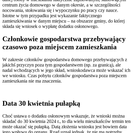
centrum życia domowego w danym okresie, a w szczególności
nocowania, stołowania się i wypoczynku po pracy czy nauce.
Istotne w tym przypadku jest wykazanie faktycznego
zamieszkiwania w danym miejscu – na obszarze gminy, do której
składa się wniosek o wypłatę dodatku osłonowego.
Członkowie gospodarstwa przebywający
czasowo poza miejscem zamieszkania
W zakresie członków gospodarstwa domowego przebywających z
jakichś przyczyn poza tym gospodarstwem (np. za granicą), ale
nadal wchodzących w jego skład, wnioskodawca może wskazać ich
we wniosku. Czas pobytu członków gospodarstwa poza miejscem
zamieszkania nie ma znaczenia.
Data 30 kwietnia pułapką
Choć ustawa o dodatku osłonowym wskazuje, że wnioski można
składać do 30 kwietnia 2024 r., to dla wielu mieszkańców termin ten
może okazać się pułapką. Datą złożenia wniosku jest bowiem data
jego wpływu do organu. Rząd uznał jednak, że nie ma potrzeby