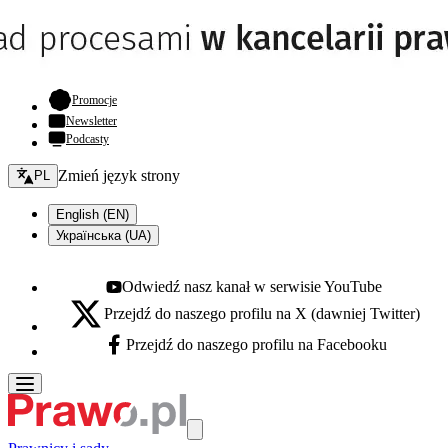
- otwiera się w nowej karcie
Promocje
Newsletter
Podcasty
Zmień język - bieżący:
Zmień język strony
PL
English (EN)
Українська (UA)
Odwiedź nasz kanał w serwisie YouTube
Youtube - otwiera się w nowej karcie
Przejdź do naszego profilu na X (dawniej Twitter)
X - otwiera się w nowej karcie
Przejdź do naszego profilu na Facebooku
Facebook - otwiera się w nowej karcie