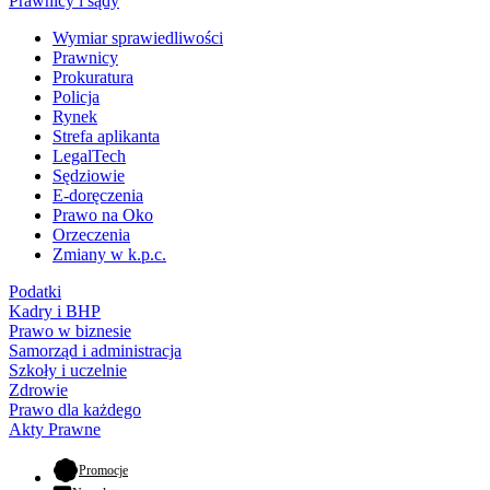
Prawnicy i sądy
Wymiar sprawiedliwości
Prawnicy
Prokuratura
Policja
Rynek
Strefa aplikanta
LegalTech
Sędziowie
E-doręczenia
Prawo na Oko
Orzeczenia
Zmiany w k.p.c.
Podatki
Kadry i BHP
Prawo w biznesie
Samorząd i administracja
Szkoły i uczelnie
Zdrowie
Prawo dla każdego
Akty Prawne
- otwiera się w nowej karcie
Promocje