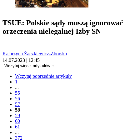
TSUE: Polskie sądy muszą ignorować
orzeczenia nielegalnej Izby SN
Katarzyna Żaczkiewicz-Zborska
14.07.2023 | 12:45
Wczytaj więcej artykułów
Wczytaj poprzednie artykuły
1
...
55
56
57
58
59
60
61
...
372