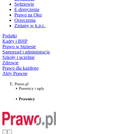
Sędziowie
E-doręczenia
Prawo na Oko
Orzeczenia
Zmiany w k.p.c.
Podatki
Kadry i BHP
Prawo w biznesie
Samorząd i administracja
Szkoły i uczelnie
Zdrowie
Prawo dla każdego
Akty Prawne
Prawo.pl
Prawnicy i sądy
Prawnicy