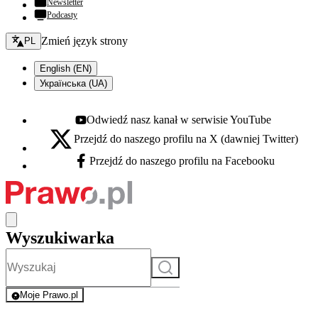
Newsletter
Podcasty
Zmień język - bieżący:
Zmień język strony
PL
English (EN)
Українська (UA)
Odwiedź nasz kanał w serwisie YouTube
Youtube - otwiera się w nowej karcie
Przejdź do naszego profilu na X (dawniej Twitter)
X - otwiera się w nowej karcie
Przejdź do naszego profilu na Facebooku
Facebook - otwiera się w nowej karcie
Wyszukiwarka
Szukaj
Moje Prawo.pl
- rejestracja i logowanie do serwisu