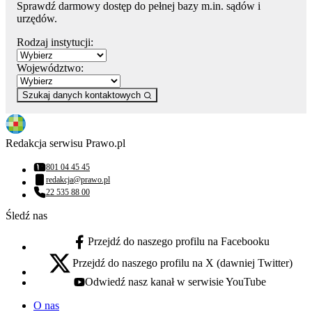
Sprawdź darmowy dostęp do pełnej bazy m.in. sądów i
urzędów.
Rodzaj instytucji:
Województwo:
Szukaj danych kontaktowych
Redakcja serwisu Prawo.pl
801 04 45 45
Numer telefonu:
redakcja@prawo.pl
Adres email:
22 535 88 00
Numer telefonu:
Śledź nas
Przejdź do naszego profilu na Facebooku
facebook - otwiera się w nowej karcie
Przejdź do naszego profilu na X (dawniej Twitter)
x - otwiera się w nowej karcie
Odwiedź nasz kanał w serwisie YouTube
youtube - otwiera się w nowej karcie
O nas