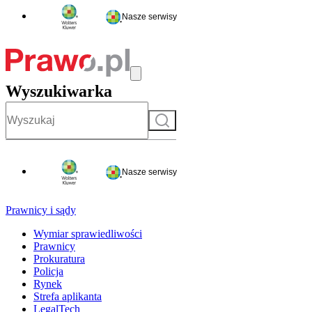
Nasze serwisy
Wyszukiwarka
Szukaj
Nasze serwisy
Prawnicy i sądy
Wymiar sprawiedliwości
Prawnicy
Prokuratura
Policja
Rynek
Strefa aplikanta
LegalTech