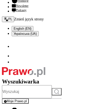
- otwiera się w nowej karcie
Promocje
Newsletter
Podcasty
Zmień język - bieżący:
Zmień język strony
PL
English (EN)
Українська (UA)
Wyszukiwarka
Szukaj
Moje Prawo.pl
- rejestracja i logowanie do serwisu