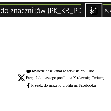
Odwiedź nasz kanał w serwisie YouTube
Youtube - otwiera się w nowej karcie
Przejdź do naszego profilu na X (dawniej Twitter)
X - otwiera się w nowej karcie
Przejdź do naszego profilu na Facebooku
Facebook - otwiera się w nowej karcie