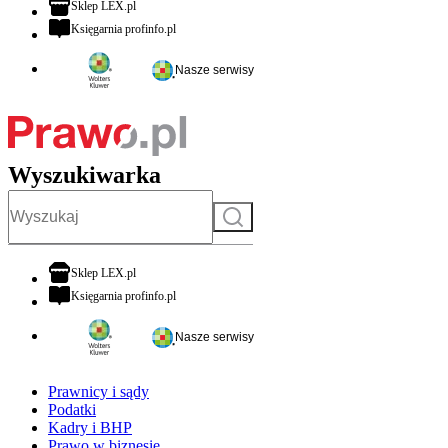
otwiera się w nowej karcie
Sklep LEX.pl
otwiera się w nowej karcie
Księgarnia profinfo.pl
Nasze serwisy
Wyszukiwarka
Szukaj
otwiera się w nowej karcie
Sklep LEX.pl
otwiera się w nowej karcie
Księgarnia profinfo.pl
Nasze serwisy
Prawnicy i sądy
Podatki
Kadry i BHP
Prawo w biznesie