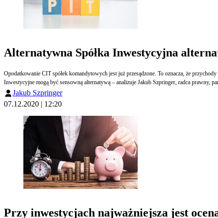
Alternatywna Spółka Inwestycyjna altern
Opodatkowanie CIT spółek komandytowych jest już przesądzone. To oznacza, że przychody z udziału w takiej spółce zostaną opodatkowane dwukrotnie – raz na poziomie spółki, a kolejny na poziomie wypłaty zysku (dywidendy) wspólnikowi. Czy Alternatywne S
Inwestycyjne mogą być sensowną alternatywą – analizuje Jakub Szpringer, radca prawny, pa
Jakub Szpringer
07.12.2020 | 12:20
Przy inwestycjach najważniejsza jest ocen