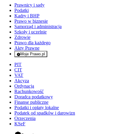
Prawnicy i sądy
Podatki
Kadry i BHP
Prawo w biznesie
Samorząd i administracja
Szkoły i uczelnie
Zdrowie
Prawo dla każdego
Akty Prawne
Moje Prawo.pl
- rejestracja i logowanie do serwisu
PIT
CIT
VAT
Akcyza
Ordynacja
Rachunkowość
Doradca podatkowy
Finanse publiczne
Podatki i opłaty lokalne
Podatek od spadków i darowizn
Orzeczenia
KSeF