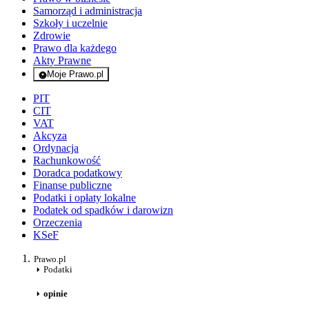
Samorząd i administracja
Szkoły i uczelnie
Zdrowie
Prawo dla każdego
Akty Prawne
Moje Prawo.pl
- rejestracja i logowanie do serwisu
PIT
CIT
VAT
Akcyza
Ordynacja
Rachunkowość
Doradca podatkowy
Finanse publiczne
Podatki i opłaty lokalne
Podatek od spadków i darowizn
Orzeczenia
KSeF
Prawo.pl
Podatki
opinie