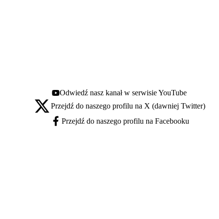
Odwiedź nasz kanał w serwisie YouTube
Youtube - otwiera się w nowej karcie
Przejdź do naszego profilu na X (dawniej Twitter)
X - otwiera się w nowej karcie
Przejdź do naszego profilu na Facebooku
Facebook - otwiera się w nowej karcie