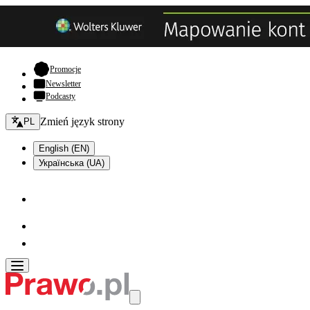
- otwiera się w nowej karcie
Promocje
Newsletter
Podcasty
Zmień język - bieżący:
Zmień język strony
PL
English (EN)
Українська (UA)