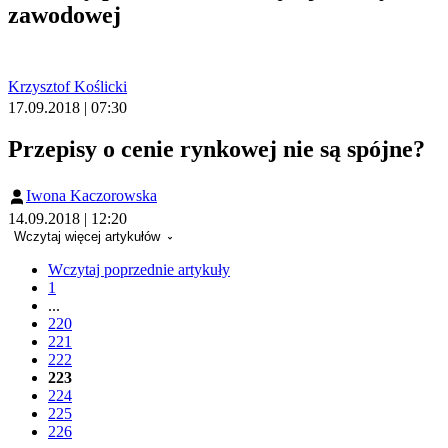
zawodowej
Krzysztof Koślicki
17.09.2018 | 07:30
Przepisy o cenie rynkowej nie są spójne?
Iwona Kaczorowska
14.09.2018 | 12:20
Wczytaj więcej artykułów
Wczytaj poprzednie artykuły
1
...
220
221
222
223
224
225
226