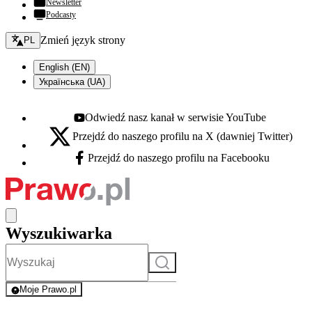
Newsletter
Podcasty
Zmień język - bieżący:
Zmień język strony
PL
English (EN)
Українська (UA)
Odwiedź nasz kanał w serwisie YouTube
Youtube - otwiera się w nowej karcie
Przejdź do naszego profilu na X (dawniej Twitter)
X - otwiera się w nowej karcie
Przejdź do naszego profilu na Facebooku
Facebook - otwiera się w nowej karcie
Wyszukiwarka
Szukaj
Moje Prawo.pl
- rejestracja i logowanie do serwisu