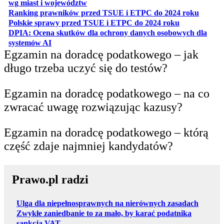
otwiera się w nowej karcie
wg miast i województw
otwiera
Ranking prawników przed TSUE i ETPC do 2024 roku
otwiera się w
Polskie sprawy przed TSUE i ETPC do 2024 roku
DPIA: Ocena skutków dla ochrony danych osobowych dla
otwiera się w nowej karcie
systemów AI
Egzamin na doradcę podatkowego – jak
długo trzeba uczyć się do testów?
Egzamin na doradcę podatkowego – na co
zwracać uwagę rozwiązując kazusy?
Egzamin na doradcę podatkowego – którą
część zdaje najmniej kandydatów?
Prawo.pl radzi
Ulga dla niepełnosprawnych na nierównych zasadach
Zwykłe zaniedbanie to za mało, by karać podatnika
sankcją VAT