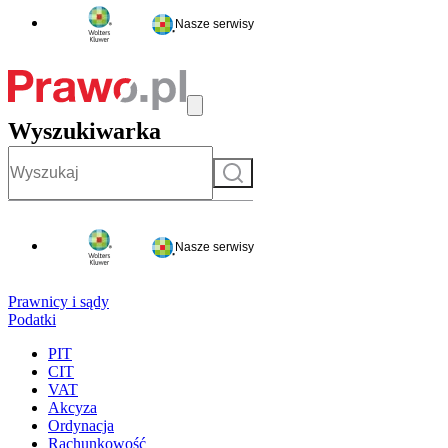
Nasze serwisy
Wyszukiwarka
Szukaj
Nasze serwisy
Prawnicy i sądy
Podatki
PIT
CIT
VAT
Akcyza
Ordynacja
Rachunkowość