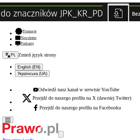
- otwiera się w nowej karcie
Promocje
Newsletter
Podcasty
Zmień język - bieżący:
Zmień język strony
PL
English (EN)
Українська (UA)
Odwiedź nasz kanał w serwisie YouTube
Youtube - otwiera się w nowej karcie
Przejdź do naszego profilu na X (dawniej Twitter)
X - otwiera się w nowej karcie
Przejdź do naszego profilu na Facebooku
Facebook - otwiera się w nowej karcie