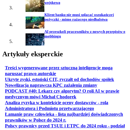
wojskową
Klient banku nie musi spłacać oszukańczej
pożyczki - mimo rażącego niedbalstwa
AI przeszkoli pracowników z nowych przepisów o
mobbingu
Artykuły eksperckie
Treści wygenerowane przez sztuczną inteligencje mogą
otwiera się w nowej karcie
naruszać prawo autorskie
otwiera 
Ukryte zyski, estoński CIT, ryczałt od dochodów spółek
otwiera się w no
Nowelizacja naprawcza KPC zażalenia zmiany
PODCAST #40: Lekarz czy algorytm? O roli AI w prawie
otwiera się w nowej karcie
medycznym mówi Michał Chodorek
Analiza ryzyka w kontekście oceny dostawców - rola
otwiera się w nowe
Administratora i Podmiotu przetwarzającego
Łamanie praw człowieka - lista najbardziej doświadczonych
otwiera się w nowej karcie
prawników w Polsce do 2024 r.
Polscy prawnicy przed TSUE i ETPC do 2024 roku - podział