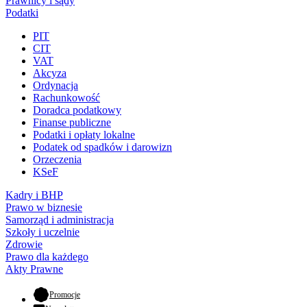
Prawnicy i sądy
Podatki
PIT
CIT
VAT
Akcyza
Ordynacja
Rachunkowość
Doradca podatkowy
Finanse publiczne
Podatki i opłaty lokalne
Podatek od spadków i darowizn
Orzeczenia
KSeF
Kadry i BHP
Prawo w biznesie
Samorząd i administracja
Szkoły i uczelnie
Zdrowie
Prawo dla każdego
Akty Prawne
- otwiera się w nowej karcie
Promocje