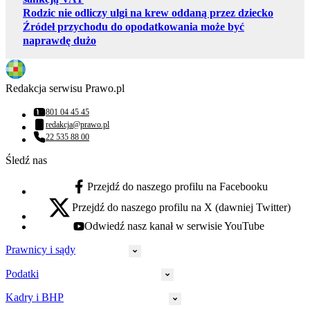
Rodzic nie odliczy ulgi na krew oddaną przez dziecko
Źródeł przychodu do opodatkowania może być
naprawdę dużo
Redakcja serwisu Prawo.pl
801 04 45 45
Numer telefonu:
redakcja@prawo.pl
Adres email:
22 535 88 00
Numer telefonu:
Śledź nas
Przejdź do naszego profilu na Facebooku
facebook - otwiera się w nowej karcie
Przejdź do naszego profilu na X (dawniej Twitter)
x - otwiera się w nowej karcie
Odwiedź nasz kanał w serwisie YouTube
youtube - otwiera się w nowej karcie
Prawnicy i sądy
Podatki
Wymiar sprawiedliwości
Prawnicy
Kadry i BHP
PIT
Prokuratura