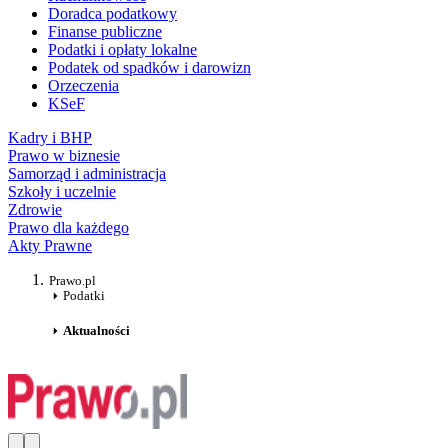
Doradca podatkowy
Finanse publiczne
Podatki i opłaty lokalne
Podatek od spadków i darowizn
Orzeczenia
KSeF
Kadry i BHP
Prawo w biznesie
Samorząd i administracja
Szkoły i uczelnie
Zdrowie
Prawo dla każdego
Akty Prawne
Prawo.pl
Podatki
Aktualności