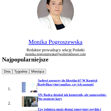
Monika Pogroszewska
Redaktor prowadzący sekcję Podatki
monika.pogroszewska@wolterskluwer.com
Najpopularniejsze
Najpopularniejsze wiadomości z
Najpopularniejsze wiadomości z
Najpopularniejsze wiadomości z
Dnia
Tygodnia
Miesiąca
Sądowi asesorzy do likwidacji? W Komisji
Kodyfikacyjnej analiza, czy ich zastąpić
SN: Radca działał jak komornik, ale samowolnie.
Nie poniesie kary
Czy żołnierz może dostać emeryturę zwykłą i