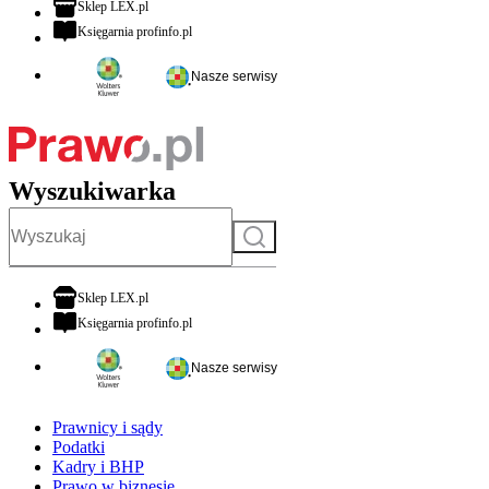
otwiera się w nowej karcie
Sklep LEX.pl
otwiera się w nowej karcie
Księgarnia profinfo.pl
Nasze serwisy
Wyszukiwarka
Szukaj
otwiera się w nowej karcie
Sklep LEX.pl
otwiera się w nowej karcie
Księgarnia profinfo.pl
Nasze serwisy
Prawnicy i sądy
Podatki
Kadry i BHP
Prawo w biznesie