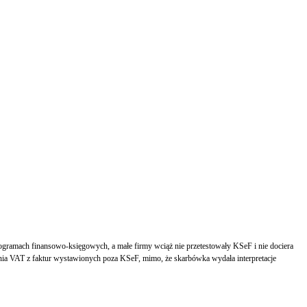
ramach finansowo-księgowych, a małe firmy wciąż nie przetestowały KSeF i nie dociera
czenia VAT z faktur wystawionych poza KSeF, mimo, że skarbówka wydała interpretacje