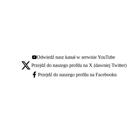
Odwiedź nasz kanał w serwisie YouTube
Youtube - otwiera się w nowej karcie
Przejdź do naszego profilu na X (dawniej Twitter)
X - otwiera się w nowej karcie
Przejdź do naszego profilu na Facebooku
Facebook - otwiera się w nowej karcie