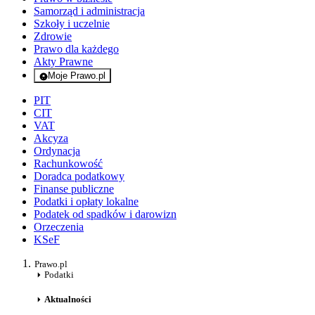
Samorząd i administracja
Szkoły i uczelnie
Zdrowie
Prawo dla każdego
Akty Prawne
Moje Prawo.pl
- rejestracja i logowanie do serwisu
PIT
CIT
VAT
Akcyza
Ordynacja
Rachunkowość
Doradca podatkowy
Finanse publiczne
Podatki i opłaty lokalne
Podatek od spadków i darowizn
Orzeczenia
KSeF
Prawo.pl
Podatki
Aktualności