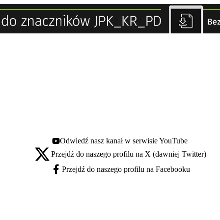
Odwiedź nasz kanał w serwisie YouTube
Youtube - otwiera się w nowej karcie
Przejdź do naszego profilu na X (dawniej Twitter)
X - otwiera się w nowej karcie
Przejdź do naszego profilu na Facebooku
Facebook - otwiera się w nowej karcie