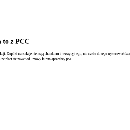
a to z PCC
ji. Dopóki transakcje nie mają charakteru inwestycyjnego, nie trzeba do tego rejestrować dz
nę płaci się nawet od umowy kupna-sprzedaży psa.