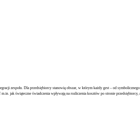
egracji zespołu. Dla przedsiębiorcy stanowią obszar, w którym każdy gest – od symboliczneg
.in. jak świąteczne świadczenia wpływają na rozliczenia kosztów po stronie przedsiębiorcy, a