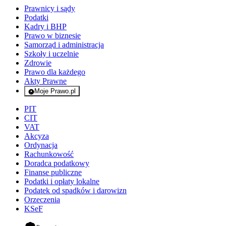
Prawnicy i sądy
Podatki
Kadry i BHP
Prawo w biznesie
Samorząd i administracja
Szkoły i uczelnie
Zdrowie
Prawo dla każdego
Akty Prawne
Moje Prawo.pl
- rejestracja i logowanie do serwisu
PIT
CIT
VAT
Akcyza
Ordynacja
Rachunkowość
Doradca podatkowy
Finanse publiczne
Podatki i opłaty lokalne
Podatek od spadków i darowizn
Orzeczenia
KSeF