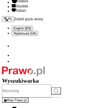
- otwiera się w nowej karcie
Promocje
Newsletter
Podcasty
Zmień język - bieżący:
Zmień język strony
PL
English (EN)
Українська (UA)
Wyszukiwarka
Szukaj
Moje Prawo.pl
- rejestracja i logowanie do serwisu