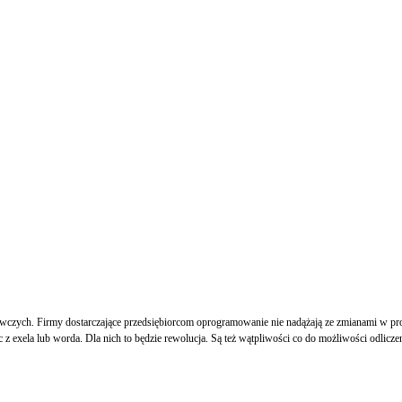
zych. Firmy dostarczające przedsiębiorcom oprogramowanie nie nadążają ze zmianami w prog
ąc z exela lub worda. Dla nich to będzie rewolucja. Są też wątpliwości co do możliwości odli