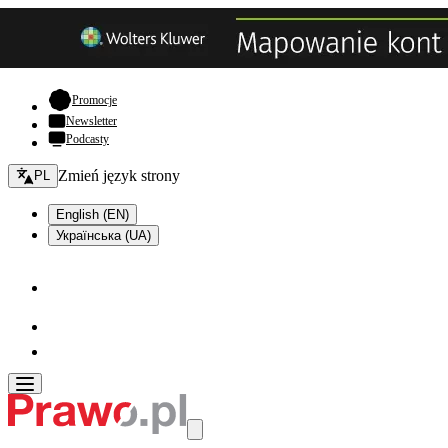
- otwiera się w nowej karcie
Promocje
Newsletter
Podcasty
Zmień język - bieżący:
Zmień język strony
PL
English (EN)
Українська (UA)