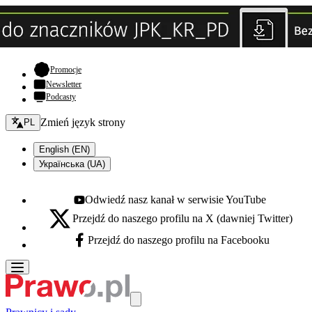
- otwiera się w nowej karcie
Promocje
Newsletter
Podcasty
Zmień język - bieżący:
Zmień język strony
PL
English (EN)
Українська (UA)
Odwiedź nasz kanał w serwisie YouTube
Youtube - otwiera się w nowej karcie
Przejdź do naszego profilu na X (dawniej Twitter)
X - otwiera się w nowej karcie
Przejdź do naszego profilu na Facebooku
Facebook - otwiera się w nowej karcie