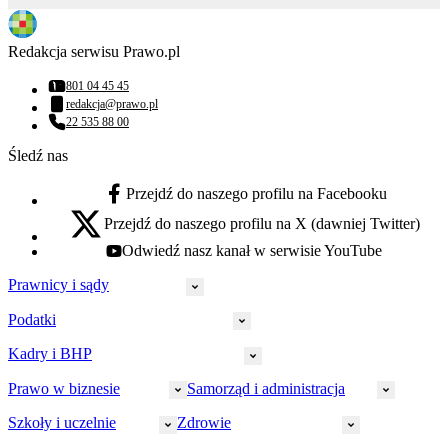
Redakcja serwisu Prawo.pl
801 04 45 45
Numer telefonu:
redakcja@prawo.pl
Adres email:
22 535 88 00
Numer telefonu:
Śledź nas
Przejdź do naszego profilu na Facebooku
facebook - otwiera się w nowej karcie
Przejdź do naszego profilu na X (dawniej Twitter)
x - otwiera się w nowej karcie
Odwiedź nasz kanał w serwisie YouTube
youtube - otwiera się w nowej karcie
Prawnicy i sądy
Podatki
Wymiar sprawiedliwości
Prawnicy
Kadry i BHP
PIT
Prokuratura
CIT
Prawo w biznesie
Samorząd i administracja
Policja
Prawo pracy
VAT
Rynek
HR
Szkoły i uczelnie
Zdrowie
Akcyza
Strefa aplikanta
Prawo gospodarcze
Samorząd terytorialny
BHP
Ordynacja
LegalTech