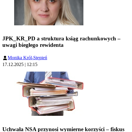
JPK_KR_PD a struktura ksiąg rachunkowych –
uwagi biegłego rewidenta
Monika Król-Stępień
17.12.2025 | 12:15
Uchwała NSA przynosi wymierne korzyści – fiskus