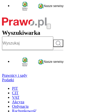
Nasze serwisy
Wyszukiwarka
Szukaj
Nasze serwisy
Prawnicy i sądy
Podatki
PIT
CIT
VAT
Akcyza
Ordynacja
Rachunkowość