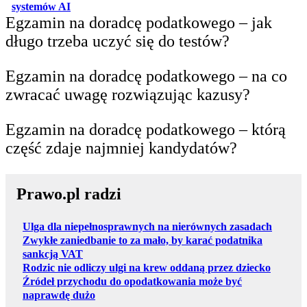
otwiera się w nowej karcie
systemów AI
Egzamin na doradcę podatkowego – jak
długo trzeba uczyć się do testów?
Egzamin na doradcę podatkowego – na co
zwracać uwagę rozwiązując kazusy?
Egzamin na doradcę podatkowego – którą
część zdaje najmniej kandydatów?
Prawo.pl radzi
Ulga dla niepełnosprawnych na nierównych zasadach
Zwykłe zaniedbanie to za mało, by karać podatnika
sankcją VAT
Rodzic nie odliczy ulgi na krew oddaną przez dziecko
Źródeł przychodu do opodatkowania może być
naprawdę dużo