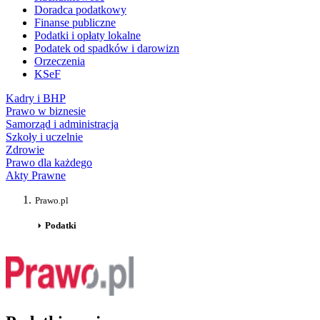
Doradca podatkowy
Finanse publiczne
Podatki i opłaty lokalne
Podatek od spadków i darowizn
Orzeczenia
KSeF
Kadry i BHP
Prawo w biznesie
Samorząd i administracja
Szkoły i uczelnie
Zdrowie
Prawo dla każdego
Akty Prawne
Prawo.pl
Podatki