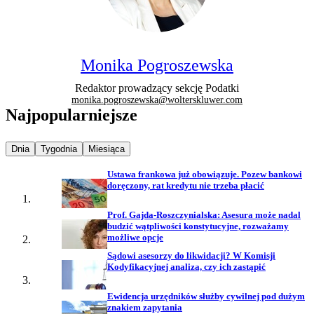
Monika Pogroszewska
Redaktor prowadzący sekcję Podatki
monika.pogroszewska@wolterskluwer.com
Najpopularniejsze
Najpopularniejsze wiadomości z
Najpopularniejsze wiadomości z
Najpopularniejsze wiadomości z
Dnia
Tygodnia
Miesiąca
Ustawa frankowa już obowiązuje. Pozew bankowi
doręczony, rat kredytu nie trzeba płacić
Prof. Gajda-Roszczynialska: Asesura może nadal
budzić wątpliwości konstytucyjne, rozważamy
możliwe opcje
Sądowi asesorzy do likwidacji? W Komisji
Kodyfikacyjnej analiza, czy ich zastąpić
Ewidencja urzędników służby cywilnej pod dużym
znakiem zapytania