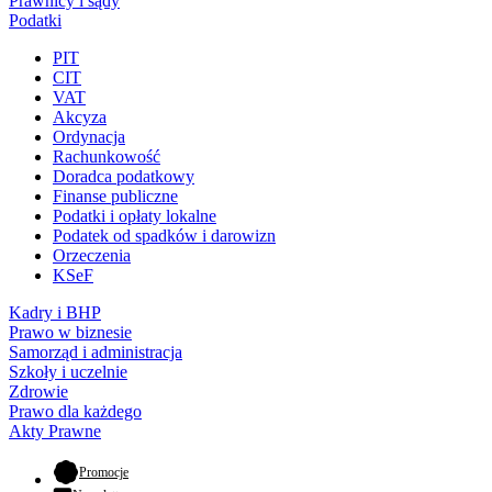
Prawnicy i sądy
Podatki
PIT
CIT
VAT
Akcyza
Ordynacja
Rachunkowość
Doradca podatkowy
Finanse publiczne
Podatki i opłaty lokalne
Podatek od spadków i darowizn
Orzeczenia
KSeF
Kadry i BHP
Prawo w biznesie
Samorząd i administracja
Szkoły i uczelnie
Zdrowie
Prawo dla każdego
Akty Prawne
- otwiera się w nowej karcie
Promocje