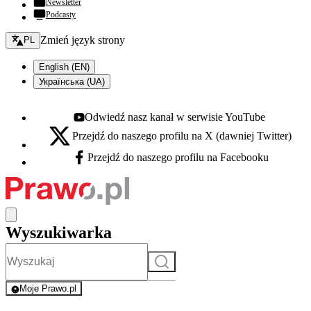
Newsletter
Podcasty
Zmień język - bieżący:
Zmień język strony
PL
English (EN)
Українська (UA)
Odwiedź nasz kanał w serwisie YouTube
Youtube - otwiera się w nowej karcie
Przejdź do naszego profilu na X (dawniej Twitter)
X - otwiera się w nowej karcie
Przejdź do naszego profilu na Facebooku
Facebook - otwiera się w nowej karcie
Wyszukiwarka
Szukaj
Moje Prawo.pl
- rejestracja i logowanie do serwisu