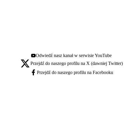
Odwiedź nasz kanał w serwisie YouTube
Youtube - otwiera się w nowej karcie
Przejdź do naszego profilu na X (dawniej Twitter)
X - otwiera się w nowej karcie
Przejdź do naszego profilu na Facebooku
Facebook - otwiera się w nowej karcie