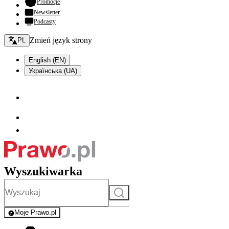
- otwiera się w nowej karcie
Promocje
Newsletter
Podcasty
Zmień język - bieżący:
Zmień język strony
PL
English (EN)
Українська (UA)
Wyszukiwarka
Szukaj
Moje Prawo.pl
- rejestracja i logowanie do serwisu