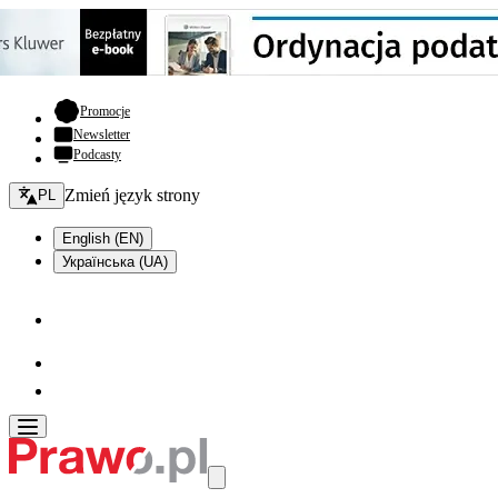
- otwiera się w nowej karcie
Promocje
Newsletter
Podcasty
Zmień język - bieżący:
Zmień język strony
PL
English (EN)
Українська (UA)