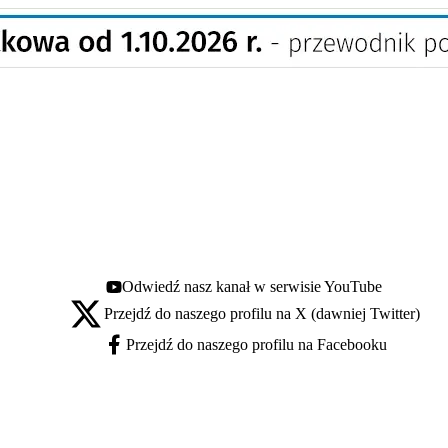
Odwiedź nasz kanał w serwisie YouTube
Youtube - otwiera się w nowej karcie
Przejdź do naszego profilu na X (dawniej Twitter)
X - otwiera się w nowej karcie
Przejdź do naszego profilu na Facebooku
Facebook - otwiera się w nowej karcie