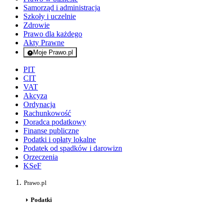
Samorząd i administracja
Szkoły i uczelnie
Zdrowie
Prawo dla każdego
Akty Prawne
Moje Prawo.pl
- rejestracja i logowanie do serwisu
PIT
CIT
VAT
Akcyza
Ordynacja
Rachunkowość
Doradca podatkowy
Finanse publiczne
Podatki i opłaty lokalne
Podatek od spadków i darowizn
Orzeczenia
KSeF
Prawo.pl
Podatki