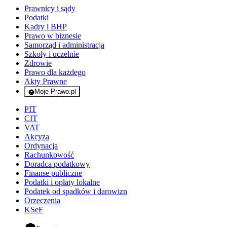
Prawnicy i sądy
Podatki
Kadry i BHP
Prawo w biznesie
Samorząd i administracja
Szkoły i uczelnie
Zdrowie
Prawo dla każdego
Akty Prawne
Moje Prawo.pl
- rejestracja i logowanie do serwisu
PIT
CIT
VAT
Akcyza
Ordynacja
Rachunkowość
Doradca podatkowy
Finanse publiczne
Podatki i opłaty lokalne
Podatek od spadków i darowizn
Orzeczenia
KSeF