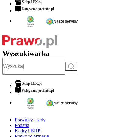
otwiera się w nowej karcie
Sklep LEX.pl
otwiera się w nowej karcie
Księgarnia profinfo.pl
Nasze serwisy
Wyszukiwarka
Szukaj
otwiera się w nowej karcie
Sklep LEX.pl
otwiera się w nowej karcie
Księgarnia profinfo.pl
Nasze serwisy
Prawnicy i sądy
Podatki
Kadry i BHP
Prawo w biznesie