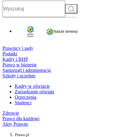
Szukaj
Nasze serwisy
Prawnicy i sądy
Podatki
Kadry i BHP
Prawo w biznesie
Samorząd i administracja
Szkoły i uczelnie
Kadry w oświacie
Zarządzanie oświatą
Orzeczenia
Studenci
Zdrowie
Prawo dla każdego
Akty Prawne
Prawo.pl