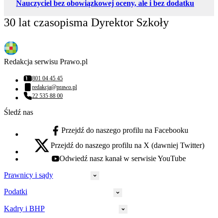
Nauczyciel bez obowiązkowej oceny, ale i bez dodatku
30 lat czasopisma Dyrektor Szkoły
Redakcja serwisu Prawo.pl
801 04 45 45
Numer telefonu:
redakcja@prawo.pl
Adres email:
22 535 88 00
Numer telefonu:
Śledź nas
Przejdź do naszego profilu na Facebooku
facebook - otwiera się w nowej karcie
Przejdź do naszego profilu na X (dawniej Twitter)
x - otwiera się w nowej karcie
Odwiedź nasz kanał w serwisie YouTube
youtube - otwiera się w nowej karcie
Prawnicy i sądy
Podatki
Wymiar sprawiedliwości
Prawnicy
Kadry i BHP
PIT
Prokuratura