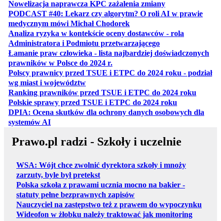
otwiera się w no
Nowelizacja naprawcza KPC zażalenia zmiany
PODCAST #40: Lekarz czy algorytm? O roli AI w prawie
otwiera się w nowej karcie
medycznym mówi Michał Chodorek
Analiza ryzyka w kontekście oceny dostawców - rola
otwiera się w nowe
Administratora i Podmiotu przetwarzającego
Łamanie praw człowieka - lista najbardziej doświadczonych
otwiera się w nowej karcie
prawników w Polsce do 2024 r.
Polscy prawnicy przed TSUE i ETPC do 2024 roku - podział
otwiera się w nowej karcie
wg miast i województw
otwiera
Ranking prawników przed TSUE i ETPC do 2024 roku
otwiera się w
Polskie sprawy przed TSUE i ETPC do 2024 roku
DPIA: Ocena skutków dla ochrony danych osobowych dla
otwiera się w nowej karcie
systemów AI
Prawo.pl radzi - Szkoły i uczelnie
WSA: Wójt chce zwolnić dyrektora szkoły i mnoży
zarzuty, byle był pretekst
Polska szkoła z prawami ucznia mocno na bakier -
statuty pełne bezprawnych zapisów
Nauczyciel na zastępstwo też z prawem do wypoczynku
Wideofon w żłobku należy traktować jak monitoring