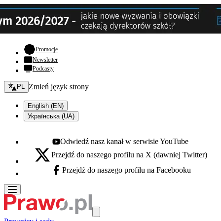
- otwiera się w nowej karcie
Promocje
Newsletter
Podcasty
Zmień język - bieżący:
Zmień język strony
PL
English (EN)
Українська (UA)
Odwiedź nasz kanał w serwisie YouTube
Youtube - otwiera się w nowej karcie
Przejdź do naszego profilu na X (dawniej Twitter)
X - otwiera się w nowej karcie
Przejdź do naszego profilu na Facebooku
Facebook - otwiera się w nowej karcie