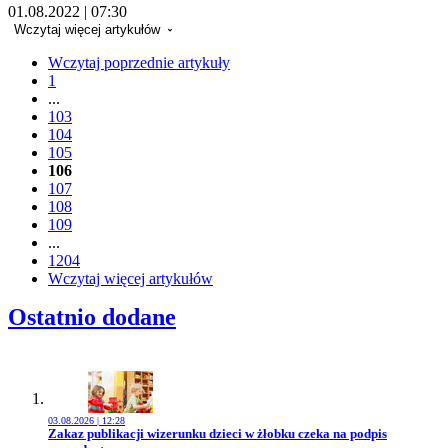
01.08.2022 | 07:30
Wczytaj więcej artykułów
Wczytaj poprzednie artykuły
1
...
103
104
105
106
107
108
109
...
1204
Wczytaj więcej artykułów
Ostatnio dodane
03.08.2026 | 12:28
Przejdź do artykułu:
Zakaz publikacji wizerunku dzieci w żłobku czeka na podpis