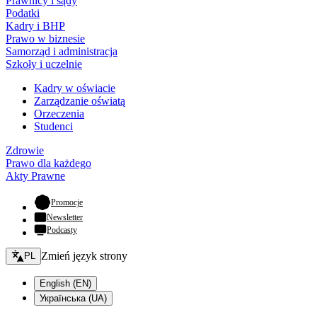
Prawnicy i sądy
Podatki
Kadry i BHP
Prawo w biznesie
Samorząd i administracja
Szkoły i uczelnie
Kadry w oświacie
Zarządzanie oświatą
Orzeczenia
Studenci
Zdrowie
Prawo dla każdego
Akty Prawne
- otwiera się w nowej karcie
Promocje
Newsletter
Podcasty
Zmień język - bieżący:
Zmień język strony
PL
English (EN)
Українська (UA)