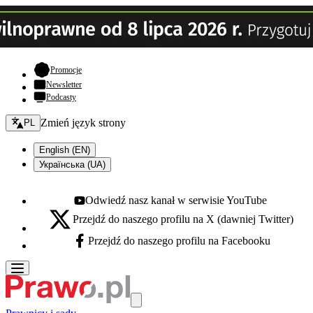
- otwiera się w nowej karcie
Promocje
Newsletter
Podcasty
Zmień język - bieżący:
Zmień język strony
PL
English (EN)
Українська (UA)
Odwiedź nasz kanał w serwisie YouTube
Youtube - otwiera się w nowej karcie
Przejdź do naszego profilu na X (dawniej Twitter)
X - otwiera się w nowej karcie
Przejdź do naszego profilu na Facebooku
Facebook - otwiera się w nowej karcie