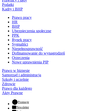
Prawnicy i sądy
Podatki
Kadry i BHP
Prawo pracy
HR
BHP
Ubezpieczenia społeczne
PPK
Rynek pracy
Sygnaliści
Niepełnosprawność
Dofinansowanie do wynagrodzeń
Orzeczenia
Nowe uprawnienia PIP
Prawo w biznesie
Samorząd i administracja
Szkoły i uczelnie
Zdrowie
Prawo dla każdego
Akty Prawne
- otwiera się w nowej karcie
Promocje
Newsletter