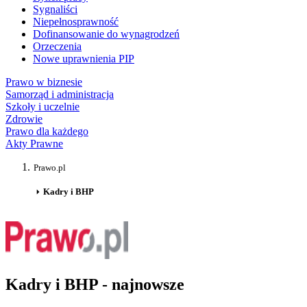
Sygnaliści
Niepełnosprawność
Dofinansowanie do wynagrodzeń
Orzeczenia
Nowe uprawnienia PIP
Prawo w biznesie
Samorząd i administracja
Szkoły i uczelnie
Zdrowie
Prawo dla każdego
Akty Prawne
Prawo.pl
Kadry i BHP
Kadry i BHP - najnowsze