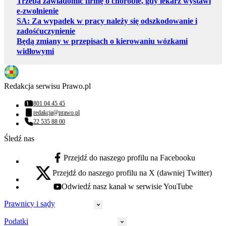
Trzeba zawiadomić firmę o chorobie, gdy lekarz wystawi
e-zwolnienie
SA: Za wypadek w pracy należy się odszkodowanie i
zadośćuczynienie
Będą zmiany w przepisach o kierowaniu wózkami
widłowymi
Redakcja serwisu Prawo.pl
801 04 45 45
Numer telefonu:
redakcja@prawo.pl
Adres email:
22 535 88 00
Numer telefonu:
Śledź nas
Przejdź do naszego profilu na Facebooku
facebook - otwiera się w nowej karcie
Przejdź do naszego profilu na X (dawniej Twitter)
x - otwiera się w nowej karcie
Odwiedź nasz kanał w serwisie YouTube
youtube - otwiera się w nowej karcie
Prawnicy i sądy
Podatki