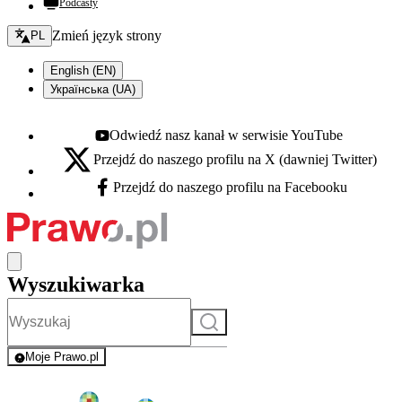
Podcasty
Zmień język - bieżący:
Zmień język strony
PL
English (EN)
Українська (UA)
Odwiedź nasz kanał w serwisie YouTube
Youtube - otwiera się w nowej karcie
Przejdź do naszego profilu na X (dawniej Twitter)
X - otwiera się w nowej karcie
Przejdź do naszego profilu na Facebooku
Facebook - otwiera się w nowej karcie
Wyszukiwarka
Szukaj
Moje Prawo.pl
- rejestracja i logowanie do serwisu