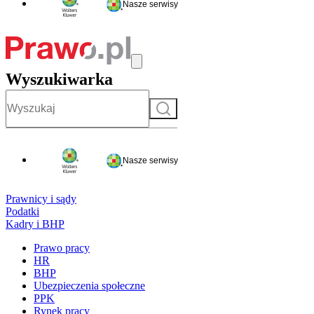
Nasze serwisy
Wyszukiwarka
Szukaj
Nasze serwisy
Prawnicy i sądy
Podatki
Kadry i BHP
Prawo pracy
HR
BHP
Ubezpieczenia społeczne
PPK
Rynek pracy