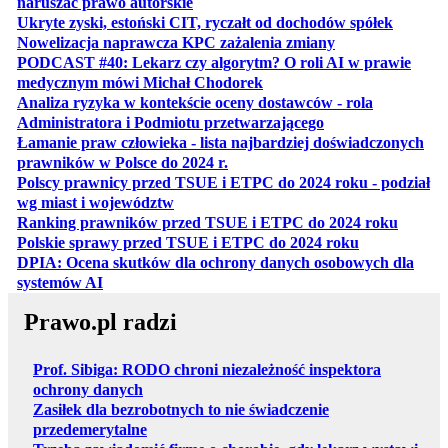
otwiera się w nowej karcie
naruszać prawo autorskie
otwiera 
Ukryte zyski, estoński CIT, ryczałt od dochodów spółek
otwiera się w no
Nowelizacja naprawcza KPC zażalenia zmiany
PODCAST #40: Lekarz czy algorytm? O roli AI w prawie
otwiera się w nowej karcie
medycznym mówi Michał Chodorek
Analiza ryzyka w kontekście oceny dostawców - rola
otwiera się w nowe
Administratora i Podmiotu przetwarzającego
Łamanie praw człowieka - lista najbardziej doświadczonych
otwiera się w nowej karcie
prawników w Polsce do 2024 r.
Polscy prawnicy przed TSUE i ETPC do 2024 roku - podział
otwiera się w nowej karcie
wg miast i województw
otwiera
Ranking prawników przed TSUE i ETPC do 2024 roku
otwiera się w
Polskie sprawy przed TSUE i ETPC do 2024 roku
DPIA: Ocena skutków dla ochrony danych osobowych dla
otwiera się w nowej karcie
systemów AI
Prawo.pl radzi
Prof. Sibiga: RODO chroni niezależność inspektora
ochrony danych
Zasiłek dla bezrobotnych to nie świadczenie
przedemerytalne