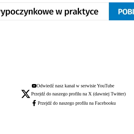
Odwiedź nasz kanał w serwisie YouTube
Youtube - otwiera się w nowej karcie
Przejdź do naszego profilu na X (dawniej Twitter)
X - otwiera się w nowej karcie
Przejdź do naszego profilu na Facebooku
Facebook - otwiera się w nowej karcie