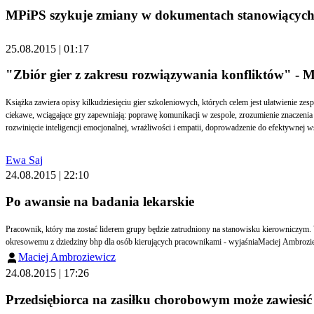
MPiPS szykuje zmiany w dokumentach stanowiących 
25.08.2015 | 01:17
"Zbiór gier z zakresu rozwiązywania konfliktów"
Książka zawiera opisy kilkudziesięciu gier szkoleniowych, których celem jest ułatwienie ze
ciekawe, wciągające gry zapewniają: poprawę komunikacji w zespole, zrozumienie znaczenia 
rozwinięcie inteligencji emocjonalnej, wrażliwości i empatii, doprowadzenie do efektywnej
Ewa Saj
24.08.2015 | 22:10
Po awansie na badania lekarskie
Pracownik, który ma zostać liderem grupy będzie zatrudniony na stanowisku kierowniczym. W takim przypadku pracownik ten powinien zostać skierowany na wstępne badania lekarskie oraz w okresie do 6 miesięcy od daty objęcia nowej funkcji zostać poddany szkoleniu
okresowemu z dziedziny bhp dla osób kierujących pracownik
Maciej Ambroziewicz
24.08.2015 | 17:26
Przedsiębiorca na zasiłku chorobowym może zawiesić 