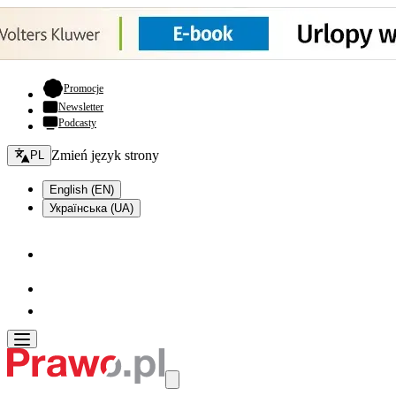
- otwiera się w nowej karcie
Promocje
Newsletter
Podcasty
Zmień język - bieżący:
Zmień język strony
PL
English (EN)
Українська (UA)