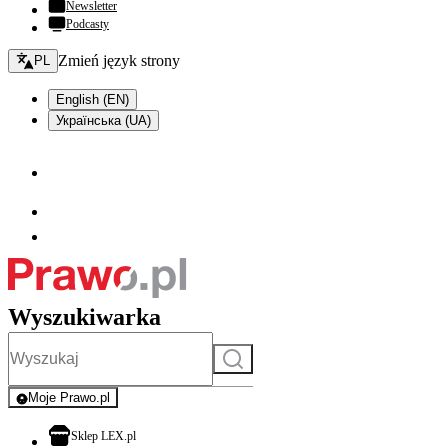
Newsletter
Podcasty
Zmień język - bieżący:
Zmień język strony
PL
English (EN)
Українська (UA)
Wyszukiwarka
Szukaj
Moje Prawo.pl
- rejestracja i logowanie do serwisu
otwiera się w nowej karcie
Sklep LEX.pl