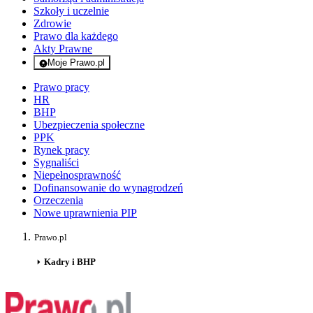
Szkoły i uczelnie
Zdrowie
Prawo dla każdego
Akty Prawne
Moje Prawo.pl
- rejestracja i logowanie do serwisu
Prawo pracy
HR
BHP
Ubezpieczenia społeczne
PPK
Rynek pracy
Sygnaliści
Niepełnosprawność
Dofinansowanie do wynagrodzeń
Orzeczenia
Nowe uprawnienia PIP
Prawo.pl
Kadry i BHP