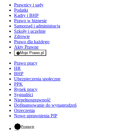
Prawnicy i sądy
Podatki
Kadry i BHP
Prawo w biznesie
Samorząd i administracja
Szkoły i uczelnie
Zdrowie
Prawo dla każdego
Akty Prawne
Moje Prawo.pl
- rejestracja i logowanie do serwisu
Prawo pracy
HR
BHP
Ubezpieczenia społeczne
PPK
Rynek pracy
Sygnaliści
Niepełnosprawność
Dofinansowanie do wynagrodzeń
Orzeczenia
Nowe uprawnienia PIP
- otwiera się w nowej karcie
Promocje