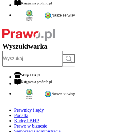
otwiera się w nowej karcie
Księgarnia profinfo.pl
Nasze serwisy
Wyszukiwarka
Szukaj
otwiera się w nowej karcie
Sklep LEX.pl
otwiera się w nowej karcie
Księgarnia profinfo.pl
Nasze serwisy
Prawnicy i sądy
Podatki
Kadry i BHP
Prawo w biznesie
Samorząd i administracja