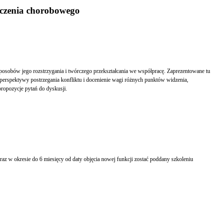
eczenia chorobowego
a sposobów jego rozstrzygania i twórczego przekształcania we współpracę. Zaprezentowane tu
 perspektywy postrzegania konfliktu i docenienie wagi różnych punktów widzenia,
propozycje pytań do dyskusji.