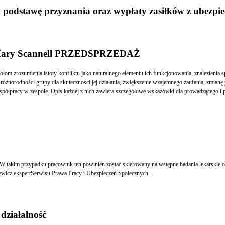
podstawę przyznania oraz wypłaty zasiłków z ubezpi
 - Mary Scannell PRZEDSPRZEDAŻ
społom zrozumienia istoty konfliktu jako naturalnego elementu ich funkcjonowania, znalezieni
różnorodności grupy dla skuteczności jej działania, zwiększenie wzajemnego zaufania, zmianę
 współpracy w zespole. Opis każdej z nich zawiera szczegółowe wskazówki dla prowadzącego i 
ami - wyjaśniaMaciej Ambroziewicz,ekspertSerwisu Prawa Pracy i Ubezpieczeń Społecznych.
działalność