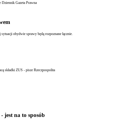
ich firm zamierza zatrudnić w ciągu najbliższego roku obcokrajowców pisze Dziennik Gazeta Prawna
twem
 sytuacji obydwie sprawy będą rozpoznane łącznie.
acą składki ZUS - pisze Rzeczpospolita
jest na to sposób