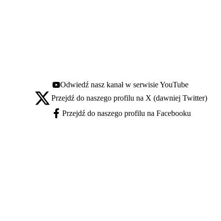
Odwiedź nasz kanał w serwisie YouTube
Youtube - otwiera się w nowej karcie
Przejdź do naszego profilu na X (dawniej Twitter)
X - otwiera się w nowej karcie
Przejdź do naszego profilu na Facebooku
Facebook - otwiera się w nowej karcie