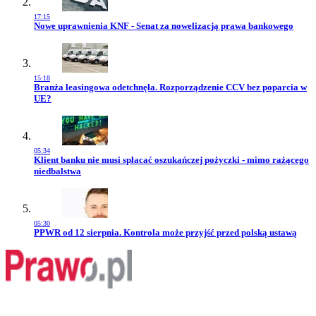
17:15
Przejdź do artykułu:
Nowe uprawnienia KNF - Senat za nowelizacją prawa bankowego
15:18
Przejdź do artykułu:
Branża leasingowa odetchnęła. Rozporządzenie CCV bez poparcia w
UE?
05:34
Przejdź do artykułu:
Klient banku nie musi spłacać oszukańczej pożyczki - mimo rażącego
niedbalstwa
05:30
Przejdź do artykułu:
PPWR od 12 sierpnia. Kontrola może przyjść przed polską ustawą