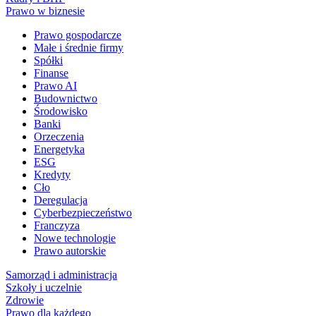
Prawo w biznesie
Prawo gospodarcze
Małe i średnie firmy
Spółki
Finanse
Prawo AI
Budownictwo
Środowisko
Banki
Orzeczenia
Energetyka
ESG
Kredyty
Cło
Deregulacja
Cyberbezpieczeństwo
Franczyza
Nowe technologie
Prawo autorskie
Samorząd i administracja
Szkoły i uczelnie
Zdrowie
Prawo dla każdego