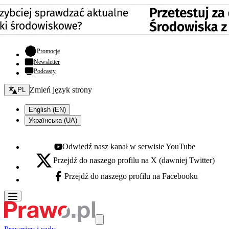
- otwiera się w nowej karcie
Promocje
Newsletter
Podcasty
Zmień język - bieżący:
Zmień język strony
PL
English (EN)
Українська (UA)
Odwiedź nasz kanał w serwisie YouTube
Youtube - otwiera się w nowej karcie
Przejdź do naszego profilu na X (dawniej Twitter)
X - otwiera się w nowej karcie
Przejdź do naszego profilu na Facebooku
Facebook - otwiera się w nowej karcie