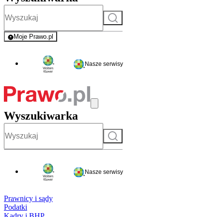
Szukaj
Moje Prawo.pl
- rejestracja i logowanie do serwisu
Nasze serwisy
Wyszukiwarka
Szukaj
Nasze serwisy
Prawnicy i sądy
Podatki
Kadry i BHP