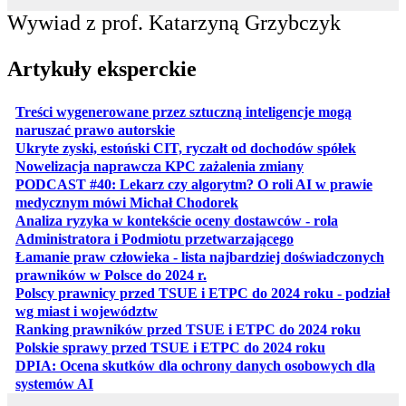
Wywiad z prof. Katarzyną Grzybczyk
Artykuły eksperckie
Treści wygenerowane przez sztuczną inteligencje mogą
otwiera się w nowej karcie
naruszać prawo autorskie
otwiera 
Ukryte zyski, estoński CIT, ryczałt od dochodów spółek
otwiera się w no
Nowelizacja naprawcza KPC zażalenia zmiany
PODCAST #40: Lekarz czy algorytm? O roli AI w prawie
otwiera się w nowej karcie
medycznym mówi Michał Chodorek
Analiza ryzyka w kontekście oceny dostawców - rola
otwiera się w nowe
Administratora i Podmiotu przetwarzającego
Łamanie praw człowieka - lista najbardziej doświadczonych
otwiera się w nowej karcie
prawników w Polsce do 2024 r.
Polscy prawnicy przed TSUE i ETPC do 2024 roku - podział
otwiera się w nowej karcie
wg miast i województw
otwiera
Ranking prawników przed TSUE i ETPC do 2024 roku
otwiera się w
Polskie sprawy przed TSUE i ETPC do 2024 roku
DPIA: Ocena skutków dla ochrony danych osobowych dla
otwiera się w nowej karcie
systemów AI