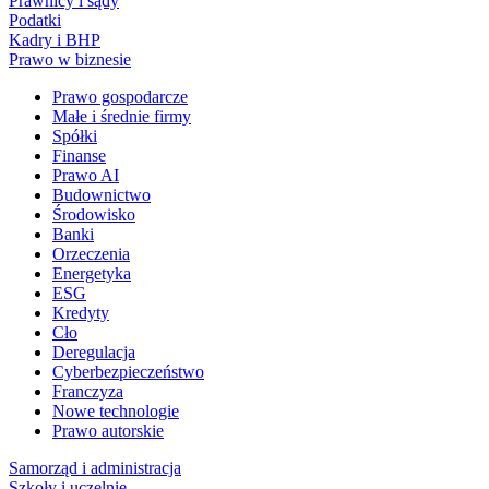
Prawnicy i sądy
Podatki
Kadry i BHP
Prawo w biznesie
Prawo gospodarcze
Małe i średnie firmy
Spółki
Finanse
Prawo AI
Budownictwo
Środowisko
Banki
Orzeczenia
Energetyka
ESG
Kredyty
Cło
Deregulacja
Cyberbezpieczeństwo
Franczyza
Nowe technologie
Prawo autorskie
Samorząd i administracja
Szkoły i uczelnie