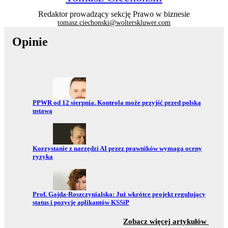
Redaktor prowadzący sekcję Prawo w biznesie
tomasz.ciechonski@wolterskluwer.com
Opinie
Przejdź do:
PPWR od 12 sierpnia. Kontrola może przyjść przed polską
ustawą
Przejdź do:
Korzystanie z narzędzi AI przez prawników wymaga oceny
ryzyka
Przejdź do:
Prof. Gajda-Roszczynialska: Już wkrótce projekt regulujący
status i pozycję aplikantów KSSiP
z sekc
Zobacz więcej artykułów