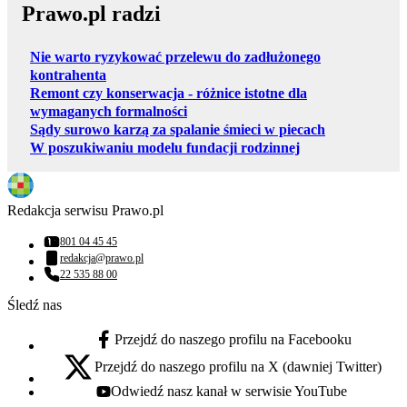
Prawo.pl radzi
Nie warto ryzykować przelewu do zadłużonego
kontrahenta
Remont czy konserwacja - różnice istotne dla
wymaganych formalności
Sądy surowo karzą za spalanie śmieci w piecach
W poszukiwaniu modelu fundacji rodzinnej
Redakcja serwisu Prawo.pl
801 04 45 45
Numer telefonu:
redakcja@prawo.pl
Adres email:
22 535 88 00
Numer telefonu:
Śledź nas
Przejdź do naszego profilu na Facebooku
facebook - otwiera się w nowej karcie
Przejdź do naszego profilu na X (dawniej Twitter)
x - otwiera się w nowej karcie
Odwiedź nasz kanał w serwisie YouTube
youtube - otwiera się w nowej karcie