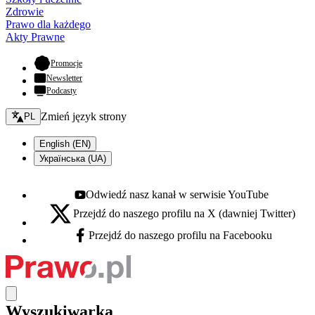
Zdrowie
Prawo dla każdego
Akty Prawne
- otwiera się w nowej karcie
Promocje
Newsletter
Podcasty
Zmień język - bieżący:
Zmień język strony
PL
English (EN)
Українська (UA)
Odwiedź nasz kanał w serwisie YouTube
Youtube - otwiera się w nowej karcie
Przejdź do naszego profilu na X (dawniej Twitter)
X - otwiera się w nowej karcie
Przejdź do naszego profilu na Facebooku
Facebook - otwiera się w nowej karcie
Wyszukiwarka