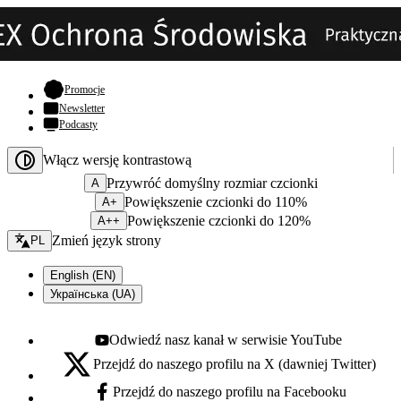
- otwiera się w nowej karcie
Promocje
Newsletter
Podcasty
Włącz wersję kontrastową
Przywróć domyślny rozmiar czcionki
A
Powiększenie czcionki do 110%
A+
Powiększenie czcionki do 120%
A++
Zmień język - bieżący:
Zmień język strony
PL
English (EN)
Українська (UA)
Odwiedź nasz kanał w serwisie YouTube
Youtube - otwiera się w nowej karcie
Przejdź do naszego profilu na X (dawniej Twitter)
X - otwiera się w nowej karcie
Przejdź do naszego profilu na Facebooku
Facebook - otwiera się w nowej karcie