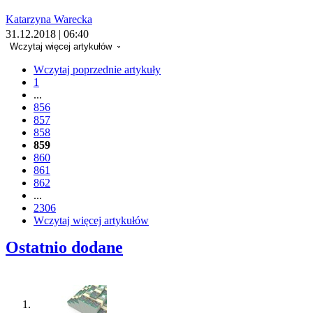
Katarzyna Warecka
31.12.2018 | 06:40
Wczytaj więcej artykułów
Wczytaj poprzednie artykuły
1
...
856
857
858
859
860
861
862
...
2306
Wczytaj więcej artykułów
Ostatnio dodane