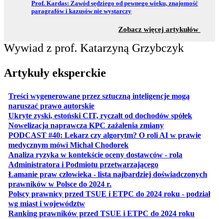
Przejdź do:
Prof. Kardas: Zawód sędziego od pewnego wieku, znajomość
paragrafów i kazusów nie wystarczy
z sekc
Zobacz więcej artykułów
Wywiad z prof. Katarzyną Grzybczyk
Artykuły eksperckie
Treści wygenerowane przez sztuczną inteligencje mogą
otwiera się w nowej karcie
naruszać prawo autorskie
otwiera 
Ukryte zyski, estoński CIT, ryczałt od dochodów spółek
otwiera się w no
Nowelizacja naprawcza KPC zażalenia zmiany
PODCAST #40: Lekarz czy algorytm? O roli AI w prawie
otwiera się w nowej karcie
medycznym mówi Michał Chodorek
Analiza ryzyka w kontekście oceny dostawców - rola
otwiera się w nowe
Administratora i Podmiotu przetwarzającego
Łamanie praw człowieka - lista najbardziej doświadczonych
otwiera się w nowej karcie
prawników w Polsce do 2024 r.
Polscy prawnicy przed TSUE i ETPC do 2024 roku - podział
otwiera się w nowej karcie
wg miast i województw
otwiera
Ranking prawników przed TSUE i ETPC do 2024 roku