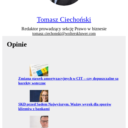
Tomasz Ciechoński
Redaktor prowadzący sekcję Prawo w biznesie
tomasz.ciechonski@wolterskluwer.com
Opinie
Przejdź do:
Zmiana stawek amortyzacyjnych w CIT – czy dopuszczalne są
korekty wsteczne
Przejdź do:
SKD przed Sądem Najwyższym. Ważny wyrok dla sporów
klientów z bankami