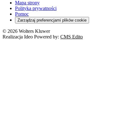
Turystyka
Mapa strony
Cło
Orzeczenia
Polityka prywatności
Deregulacja
RODO
Pomoc
Cyberbezpieczeństwo
Zarządzaj preferencjami plików cookie
Franczyza
Nowe technologie
© 2026 Wolters Kluwer
Prawo autorskie
Realizacja Ideo Powered by:
CMS Edito