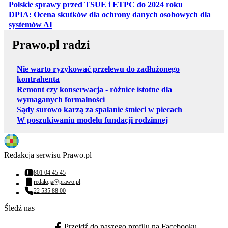
otwiera się w
Polskie sprawy przed TSUE i ETPC do 2024 roku
DPIA: Ocena skutków dla ochrony danych osobowych dla
otwiera się w nowej karcie
systemów AI
Prawo.pl radzi
Nie warto ryzykować przelewu do zadłużonego
kontrahenta
Remont czy konserwacja - różnice istotne dla
wymaganych formalności
Sądy surowo karzą za spalanie śmieci w piecach
W poszukiwaniu modelu fundacji rodzinnej
Redakcja serwisu Prawo.pl
801 04 45 45
Numer telefonu:
redakcja@prawo.pl
Adres email:
22 535 88 00
Numer telefonu:
Śledź nas
Przejdź do naszego profilu na Facebooku