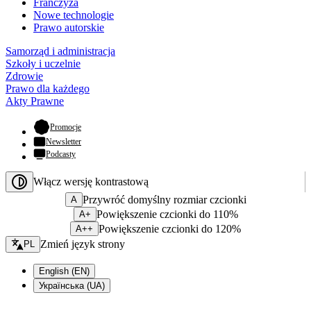
Franczyza
Nowe technologie
Prawo autorskie
Samorząd i administracja
Szkoły i uczelnie
Zdrowie
Prawo dla każdego
Akty Prawne
- otwiera się w nowej karcie
Promocje
Newsletter
Podcasty
Włącz wersję kontrastową
Przywróć domyślny rozmiar czcionki
A
Powiększenie czcionki do 110%
A+
Powiększenie czcionki do 120%
A++
Zmień język - bieżący:
Zmień język strony
PL
English (EN)
Українська (UA)