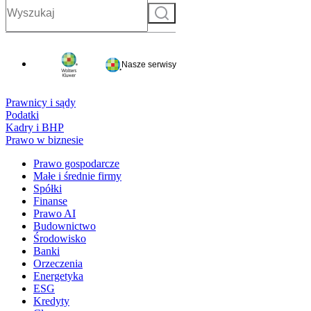
Szukaj
Nasze serwisy
Prawnicy i sądy
Podatki
Kadry i BHP
Prawo w biznesie
Prawo gospodarcze
Małe i średnie firmy
Spółki
Finanse
Prawo AI
Budownictwo
Środowisko
Banki
Orzeczenia
Energetyka
ESG
Kredyty