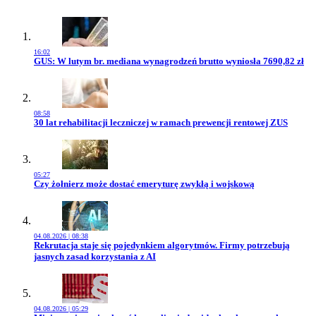
16:02
Przejdź do artykułu:
GUS: W lutym br. mediana wynagrodzeń brutto wyniosła 7690,82 zł
08:58
Przejdź do artykułu:
30 lat rehabilitacji leczniczej w ramach prewencji rentowej ZUS
05:27
Przejdź do artykułu:
Czy żołnierz może dostać emeryturę zwykłą i wojskową
04.08.2026 | 08:38
Przejdź do artykułu:
Rekrutacja staje się pojedynkiem algorytmów. Firmy potrzebują
jasnych zasad korzystania z AI
04.08.2026 | 05:29