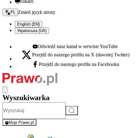
Podcasty
Zmień język - bieżący:
Zmień język strony
PL
English (EN)
Українська (UA)
Odwiedź nasz kanał w serwisie YouTube
Youtube - otwiera się w nowej karcie
Przejdź do naszego profilu na X (dawniej Twitter)
X - otwiera się w nowej karcie
Przejdź do naszego profilu na Facebooku
Facebook - otwiera się w nowej karcie
Wyszukiwarka
Szukaj
Moje Prawo.pl
- rejestracja i logowanie do serwisu