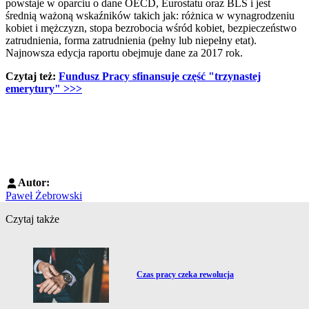
powstaje w oparciu o dane OECD, Eurostatu oraz BLS i jest
średnią ważoną wskaźników takich jak: różnica w wynagrodzeniu
kobiet i mężczyzn, stopa bezrobocia wśród kobiet, bezpieczeństwo
zatrudnienia, forma zatrudnienia (pełny lub niepełny etat).
Najnowsza edycja raportu obejmuje dane za 2017 rok.
Czytaj też:
Fundusz Pracy sfinansuje część "trzynastej
emerytury"
>>>
Autor:
Paweł Żebrowski
Czytaj także
Przejdź do artykułu:
Czas pracy czeka rewolucja