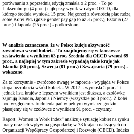
porównaniu z poprzednią edycją zmalała o 2 proc. - To po
Luksemburgu (4 proc.) najlepszy wynik w całym OECD, dla
którego średnia wyniosła 15 proc. Najgorzej z równością płac radzą
sobie Korei Płd. (gdzie gender pay gap to aż 35 proc.), Estonia (27
proc.) i Japonia (25 proc.) - podkreślono.
W analizie zaznaczono, że w Polsce kuleje aktywność
zawodowa wśród kobiet. - Tu znajdujemy się w końcówce
zestawienia z wynikiem 63 proc. Średnia dla OECD wynosi 69
proc., a najlepiej w tym zakresie wypadają takie kraje jak
Islandia (86 proc.), Szwecja (81 proc.) i Szwajcaria (79 proc.) -
wskazano.
Za to korzystnie - zwrócono uwagę w raporcie - wygląda w Polsce
stopa bezrobocia wśród kobiet. - W 2017 r. wyniosła 5 proc. Tu
jednak lista krajów z lepszym wynikiem jest dłuższa, a czołówkę
zajmują Islandia, Japonia i Niemcy (wszystkie po 3 proc.). Z kolei
pod względem zatrudnienia pań w pełnym wymiarze godzin
plasujemy się w czołówce z wynikiem 91 proc. - czytamy.
Raport „Women in Work Index” analizuje sytuację kobiet na rynku
pracy oraz ich wpływ na gospodarkę w 33 krajach należących do
Organizacji Współpracy Gospodarczej i Rozwoju (OECD). Indeks