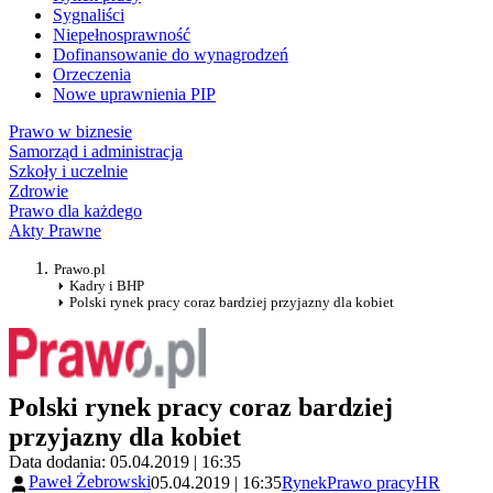
Sygnaliści
Niepełnosprawność
Dofinansowanie do wynagrodzeń
Orzeczenia
Nowe uprawnienia PIP
Prawo w biznesie
Samorząd i administracja
Szkoły i uczelnie
Zdrowie
Prawo dla każdego
Akty Prawne
Prawo.pl
Kadry i BHP
Polski rynek pracy coraz bardziej przyjazny dla kobiet
Polski rynek pracy coraz bardziej
przyjazny dla kobiet
Data dodania: 05.04.2019 | 16:35
Paweł Żebrowski
05.04.2019 | 16:35
Rynek
Prawo pracy
HR