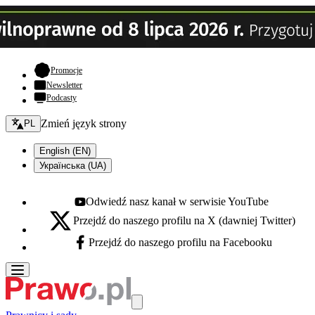
- otwiera się w nowej karcie
Promocje
Newsletter
Podcasty
Zmień język - bieżący:
Zmień język strony
PL
English (EN)
Українська (UA)
Odwiedź nasz kanał w serwisie YouTube
Youtube - otwiera się w nowej karcie
Przejdź do naszego profilu na X (dawniej Twitter)
X - otwiera się w nowej karcie
Przejdź do naszego profilu na Facebooku
Facebook - otwiera się w nowej karcie