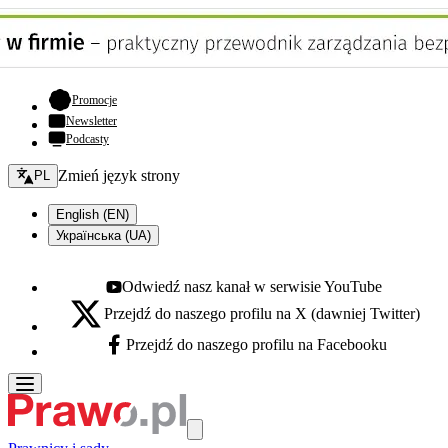
- otwiera się w nowej karcie
Promocje
Newsletter
Podcasty
Zmień język - bieżący:
Zmień język strony
PL
English (EN)
Українська (UA)
Odwiedź nasz kanał w serwisie YouTube
Youtube - otwiera się w nowej karcie
Przejdź do naszego profilu na X (dawniej Twitter)
X - otwiera się w nowej karcie
Przejdź do naszego profilu na Facebooku
Facebook - otwiera się w nowej karcie