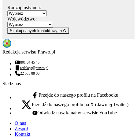
Rodzaj instytucji:
Województwo:
Szukaj danych kontaktowych
Redakcja serwisu Prawo.pl
801 04 45 45
Numer telefonu:
redakcja@prawo.pl
Adres email:
22 535 88 00
Numer telefonu:
Śledź nas
Przejdź do naszego profilu na Facebooku
facebook - otwiera się w nowej karcie
Przejdź do naszego profilu na X (dawniej Twitter)
x - otwiera się w nowej karcie
Odwiedź nasz kanał w serwisie YouTube
youtube - otwiera się w nowej karcie
O nas
Zespół
Kontakt