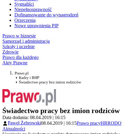
Sygnaliści
Niepełnosprawność
Dofinansowanie do wynagrodzeń
Orzeczenia
Nowe uprawnienia PIP
Prawo w biznesie
Samorząd i administracja
Szkoły i uczelnie
Zdrowie
Prawo dla każdego
Akty Prawne
Prawo.pl
Kadry i BHP
Świadectwo pracy bez imion rodziców
Świadectwo pracy bez imion rodziców
Data dodania: 08.04.2019 | 16:15
Paweł Żebrowski
08.04.2019 | 16:15
Prawo pracy
HR
RODO
Aktualności