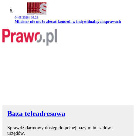
04.08.2026 | 05:29
Przejdź do artykułu:
Minister nie może zlecać kontroli w indywidualnych sprawach
Baza teleadresowa
Sprawdź darmowy dostęp do pełnej bazy m.in. sądów i
urzędów.