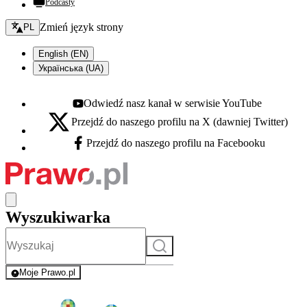
Podcasty
Zmień język - bieżący:
Zmień język strony
PL
English (EN)
Українська (UA)
Odwiedź nasz kanał w serwisie YouTube
Youtube - otwiera się w nowej karcie
Przejdź do naszego profilu na X (dawniej Twitter)
X - otwiera się w nowej karcie
Przejdź do naszego profilu na Facebooku
Facebook - otwiera się w nowej karcie
Wyszukiwarka
Szukaj
Moje Prawo.pl
- rejestracja i logowanie do serwisu