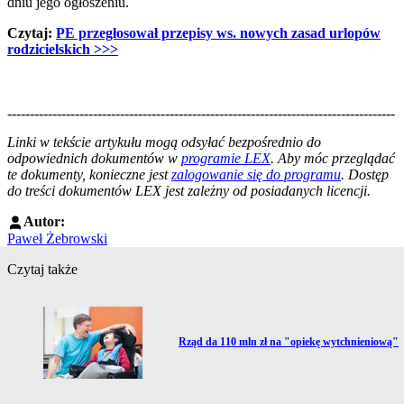
dniu jego ogłoszeniu.
Czytaj:
PE przegłosował przepisy ws. nowych zasad urlopów
rodzicielskich
>>>
--------------------------------------------------------------------------------------
--------------------------------------------------------
Linki w tekście artykułu mogą odsyłać bezpośrednio do
odpowiednich dokumentów w
programie LEX
. Aby móc przeglądać
te dokumenty, konieczne jest
zalogowanie się do programu
. Dostęp
do treści dokumentów LEX jest zależny od posiadanych licencji.
Autor:
Paweł Żebrowski
Czytaj także
Przejdź do artykułu:
Rząd da 110 mln zł na "opiekę wytchnieniową"