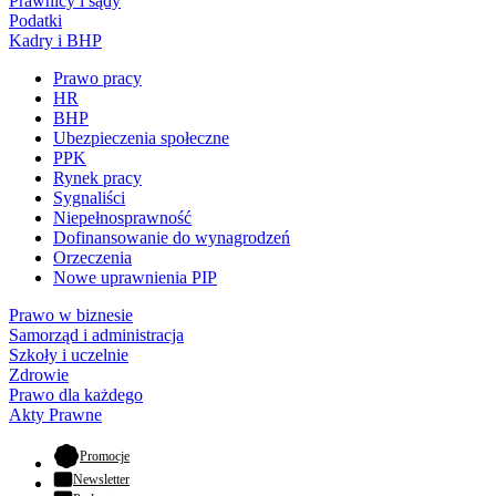
Prawnicy i sądy
Podatki
Kadry i BHP
Prawo pracy
HR
BHP
Ubezpieczenia społeczne
PPK
Rynek pracy
Sygnaliści
Niepełnosprawność
Dofinansowanie do wynagrodzeń
Orzeczenia
Nowe uprawnienia PIP
Prawo w biznesie
Samorząd i administracja
Szkoły i uczelnie
Zdrowie
Prawo dla każdego
Akty Prawne
- otwiera się w nowej karcie
Promocje
Newsletter