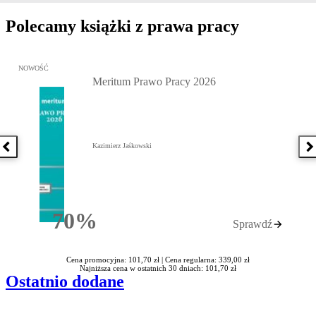
Polecamy książki z prawa pracy
Przejdź do: Meritum Prawo Pracy 2026, Kazimierz Jaśkowski - otw
NOWOŚĆ
Meritum Prawo Pracy 2026
Kazimierz Jaśkowski
Poprzednia książka
N
70%
Sprawdź
Rabatu
Cena promocyjna: 101,70 zł |
Cena regularna: 339,00 zł
Najniższa cena w ostatnich 30 dniach: 101,70 zł
Ostatnio dodane