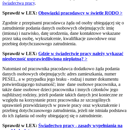
świadectwa pracy
.
Sprawdź w LEX:
Obowiązki pracodawcy w świetle RODO >
Zgodnie z przepisami pracodawca żąda od osoby ubiegającej się o
zatrudnienie podania danych osobowych obejmujących: imię
(imiona) i nazwisko, datę urodzenia, dane kontaktowe wskazane
przez taką osobę, wykształcenie, kwalifikacje zawodowe oraz
przebieg dotychczasowego zatrudnienia.
Sprawdź w LEX:
Gdzie w świadectwie pracy należy wykazać
nieobecność usprawiedliwioną niepłatną? >
Natomiast od pracownika pracodawca dodatkowo żąda podania
danych osobowych obejmujących: adres zamieszkania, numer
PESEL, a w przypadku jego braku - rodzaj i numer dokumentu
potwierdzającego tożsamość; inne dane osobowe pracownika, a
także dane osobowe dzieci pracownika i innych członków jego
najbliższej rodziny, jeżeli podanie takich danych jest konieczne ze
względu na korzystanie przez pracownika ze szczególnych
uprawnień przewidzianych w prawie pracy oraz wykształcenie i
przebieg dotychczasowego zatrudnienia, jeżeli nie istniała podstawa
do ich żądania od osoby ubiegającej się o zatrudnienie.
Sprawdź w LEX:
Świadectwo pracy - zasady wypełniania na