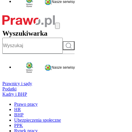
Nasze serwisy
Wyszukiwarka
Szukaj
Nasze serwisy
Prawnicy i sądy
Podatki
Kadry i BHP
Prawo pracy
HR
BHP
Ubezpieczenia społeczne
PPK
Rynek pracy