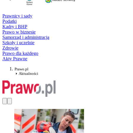
Prawnicy i sądy
Podatki
Kadry i BHP
Prawo w biznesie
Samorząd i administracja
Szkoły i uczelnie
Zdrowie
Prawo dla każdego
Akty Prawne
Prawo.pl
Aktualności