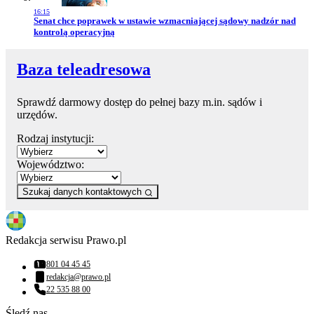
16:15
Przejdź do artykułu:
Senat chce poprawek w ustawie wzmacniającej sądowy nadzór nad
kontrolą operacyjną
Baza teleadresowa
Sprawdź darmowy dostęp do pełnej bazy m.in. sądów i
urzędów.
Rodzaj instytucji:
Województwo:
Szukaj danych kontaktowych
Redakcja serwisu Prawo.pl
801 04 45 45
Numer telefonu:
redakcja@prawo.pl
Adres email:
22 535 88 00
Numer telefonu:
Śledź nas