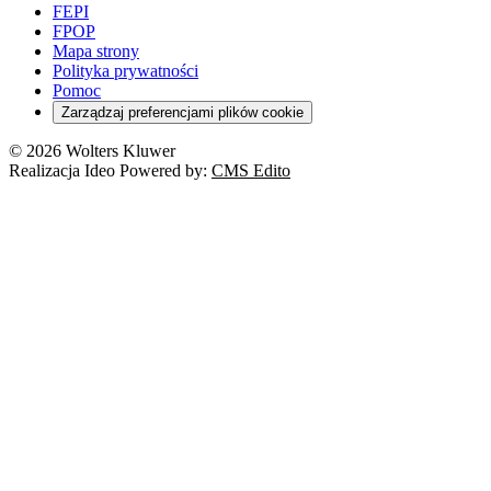
Pacjent
FEPI
ESG
Wybory
Szkoła i uczeń
FPOP
Kredyty
Turystyka
Mapa strony
Cło
Orzeczenia
Polityka prywatności
Deregulacja
RODO
Pomoc
Cyberbezpieczeństwo
Zarządzaj preferencjami plików cookie
Franczyza
Nowe technologie
© 2026 Wolters Kluwer
Prawo autorskie
Realizacja Ideo Powered by:
CMS Edito