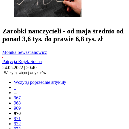
Zarobki nauczycieli - od maja średnio od
ponad 3,6 tys. do prawie 6,8 tys. zł
Monika Sewastianowicz
Patrycja Rojek-Socha
24.05.2022 | 20:40
Wczytaj więcej artykułów
Wczytaj poprzednie artykuły
1
...
967
968
969
970
971
972
973