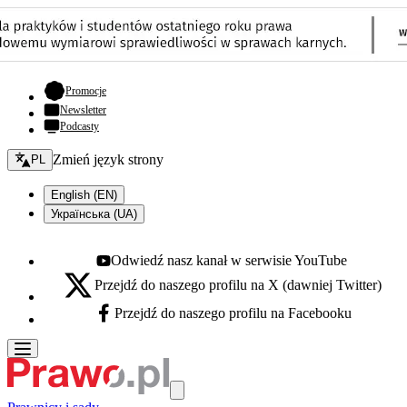
- otwiera się w nowej karcie
Promocje
Newsletter
Podcasty
Zmień język - bieżący:
Zmień język strony
PL
English (EN)
Українська (UA)
Odwiedź nasz kanał w serwisie YouTube
Youtube - otwiera się w nowej karcie
Przejdź do naszego profilu na X (dawniej Twitter)
X - otwiera się w nowej karcie
Przejdź do naszego profilu na Facebooku
Facebook - otwiera się w nowej karcie