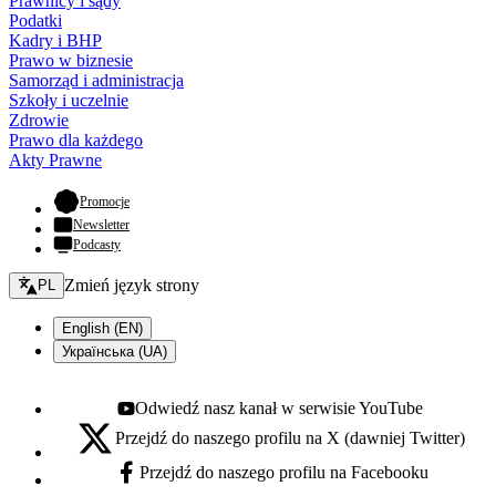
Prawnicy i sądy
Podatki
Kadry i BHP
Prawo w biznesie
Samorząd i administracja
Szkoły i uczelnie
Zdrowie
Prawo dla każdego
Akty Prawne
- otwiera się w nowej karcie
Promocje
Newsletter
Podcasty
Zmień język - bieżący:
Zmień język strony
PL
English (EN)
Українська (UA)
Odwiedź nasz kanał w serwisie YouTube
Youtube - otwiera się w nowej karcie
Przejdź do naszego profilu na X (dawniej Twitter)
X - otwiera się w nowej karcie
Przejdź do naszego profilu na Facebooku
Facebook - otwiera się w nowej karcie