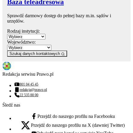
Baza teleadresowa
Sprawdź darmowy dostęp do pełnej bazy m.in. sądów i
urzędów.
Rodzaj instytucji:
Województwo:
Szukaj danych kontaktowych
Redakcja serwisu Prawo.pl
801 04 45 45
Numer telefonu:
redakcja@prawo.pl
Adres email:
22 535 88 00
Numer telefonu:
Śledź nas
Przejdź do naszego profilu na Facebooku
facebook - otwiera się w nowej karcie
Przejdź do naszego profilu na X (dawniej Twitter)
x - otwiera się w nowej karcie