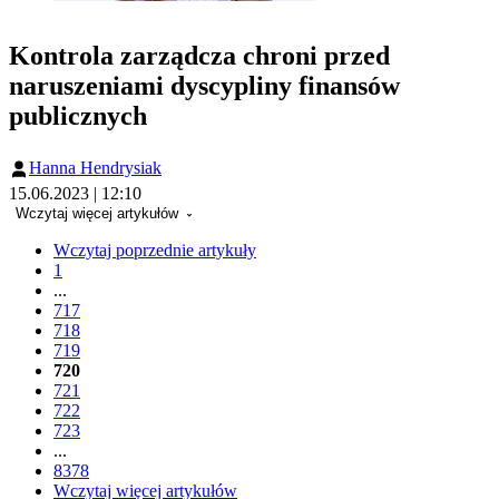
Kontrola zarządcza chroni przed
naruszeniami dyscypliny finansów
publicznych
Hanna Hendrysiak
15.06.2023 | 12:10
Wczytaj więcej artykułów
Wczytaj poprzednie artykuły
1
...
717
718
719
720
721
722
723
...
8378
Wczytaj więcej artykułów