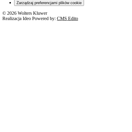
Zarządzaj preferencjami plików cookie
Franczyza
Nowe technologie
© 2026 Wolters Kluwer
Prawo autorskie
Realizacja Ideo Powered by:
CMS Edito