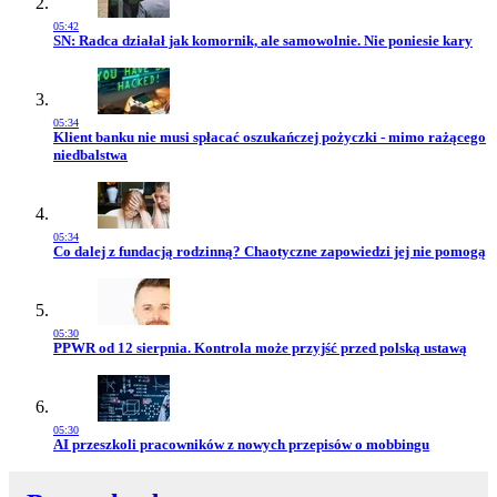
05:42
Przejdź do artykułu:
SN: Radca działał jak komornik, ale samowolnie. Nie poniesie kary
05:34
Przejdź do artykułu:
Klient banku nie musi spłacać oszukańczej pożyczki - mimo rażącego
niedbalstwa
05:34
Przejdź do artykułu:
Co dalej z fundacją rodzinną? Chaotyczne zapowiedzi jej nie pomogą
05:30
Przejdź do artykułu:
PPWR od 12 sierpnia. Kontrola może przyjść przed polską ustawą
05:30
Przejdź do artykułu:
AI przeszkoli pracowników z nowych przepisów o mobbingu