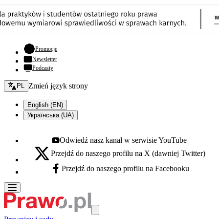
- otwiera się w nowej karcie
Promocje
Newsletter
Podcasty
Zmień język - bieżący:
Zmień język strony
PL
English (EN)
Українська (UA)
Odwiedź nasz kanał w serwisie YouTube
Youtube - otwiera się w nowej karcie
Przejdź do naszego profilu na X (dawniej Twitter)
X - otwiera się w nowej karcie
Przejdź do naszego profilu na Facebooku
Facebook - otwiera się w nowej karcie