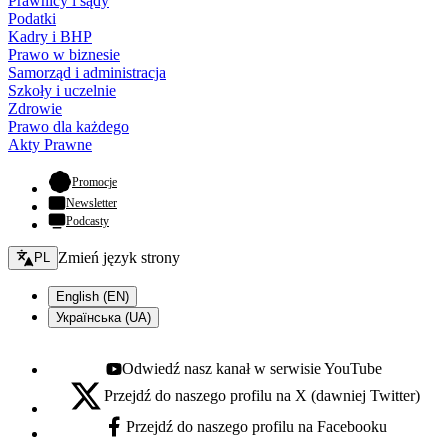
Prawnicy i sądy
Podatki
Kadry i BHP
Prawo w biznesie
Samorząd i administracja
Szkoły i uczelnie
Zdrowie
Prawo dla każdego
Akty Prawne
- otwiera się w nowej karcie
Promocje
Newsletter
Podcasty
Zmień język - bieżący:
Zmień język strony
PL
English (EN)
Українська (UA)
Odwiedź nasz kanał w serwisie YouTube
Youtube - otwiera się w nowej karcie
Przejdź do naszego profilu na X (dawniej Twitter)
X - otwiera się w nowej karcie
Przejdź do naszego profilu na Facebooku
Facebook - otwiera się w nowej karcie