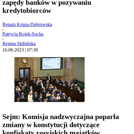
zapędy banków w pozywaniu
kredytobiorców
Renata Krupa-Dąbrowska
Patrycja Rojek-Socha
Regina Skibińska
16.06.2023 | 07:30
Sejm: Komisja nadzwyczajna poparła
zmiany w konstytucji dotyczące
konfiskaty rosyjskich majątków