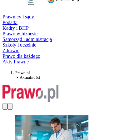
Prawnicy i sądy
Podatki
Kadry i BHP
Prawo w biznesie
Samorząd i administracja
Szkoły i uczelnie
Zdrowie
Prawo dla każdego
Akty Prawne
Prawo.pl
Aktualności