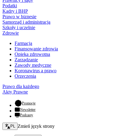
Prawnicy i sądy
Podatki
Kadry i BHP
Prawo w biznesie
Samorząd i administracja
Szkoły i uczelnie
Zdrowie
Farmacja
Finansowanie zdrowia
Opieka zdrowotna
Zarządzanie
Zawody medyczne
Koronawirus a prawo
Orzeczenia
Prawo dla każdego
Akty Prawne
- otwiera się w nowej karcie
Promocje
Newsletter
Podcasty
Zmień język - bieżący:
Zmień język strony
PL