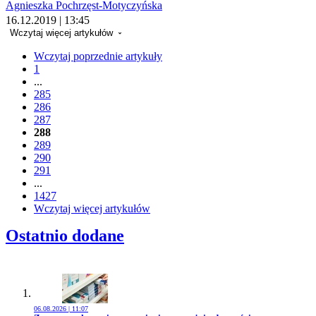
Agnieszka Pochrzęst-Motyczyńska
16.12.2019 | 13:45
Wczytaj więcej artykułów
Wczytaj poprzednie artykuły
1
...
285
286
287
288
289
290
291
...
1427
Wczytaj więcej artykułów
Ostatnio dodane
06.08.2026 | 11:07