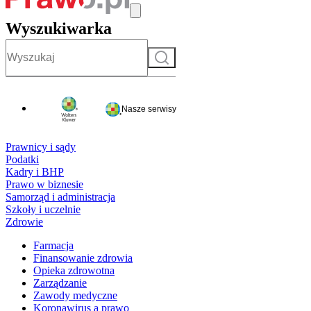
Wyszukiwarka
Szukaj
Nasze serwisy
Prawnicy i sądy
Podatki
Kadry i BHP
Prawo w biznesie
Samorząd i administracja
Szkoły i uczelnie
Zdrowie
Farmacja
Finansowanie zdrowia
Opieka zdrowotna
Zarządzanie
Zawody medyczne
Koronawirus a prawo