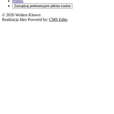
RODO
Pomoc
Cyberbezpieczeństwo
Zarządzaj preferencjami plików cookie
Franczyza
Nowe technologie
© 2026 Wolters Kluwer
Prawo autorskie
Realizacja Ideo Powered by:
CMS Edito