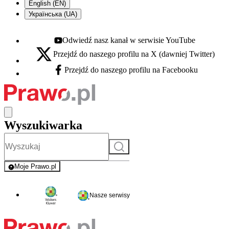
English (EN)
Українська (UA)
Odwiedź nasz kanał w serwisie YouTube
Youtube - otwiera się w nowej karcie
Przejdź do naszego profilu na X (dawniej Twitter)
X - otwiera się w nowej karcie
Przejdź do naszego profilu na Facebooku
Facebook - otwiera się w nowej karcie
Wyszukiwarka
Szukaj
Moje Prawo.pl
- rejestracja i logowanie do serwisu
Nasze serwisy