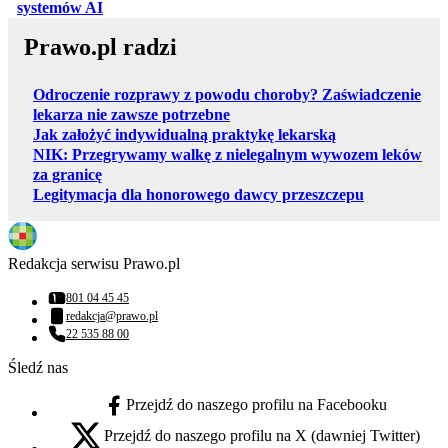
otwiera się w nowej karcie
systemów AI
Prawo.pl radzi
Odroczenie rozprawy z powodu choroby? Zaświadczenie
lekarza nie zawsze potrzebne
Jak założyć indywidualną praktykę lekarską
NIK: Przegrywamy walkę z nielegalnym wywozem leków
za granicę
Legitymacja dla honorowego dawcy przeszczepu
Redakcja serwisu Prawo.pl
801 04 45 45
Numer telefonu:
redakcja@prawo.pl
Adres email:
22 535 88 00
Numer telefonu:
Śledź nas
Przejdź do naszego profilu na Facebooku
facebook - otwiera się w nowej karcie
Przejdź do naszego profilu na X (dawniej Twitter)
x - otwiera się w nowej karcie