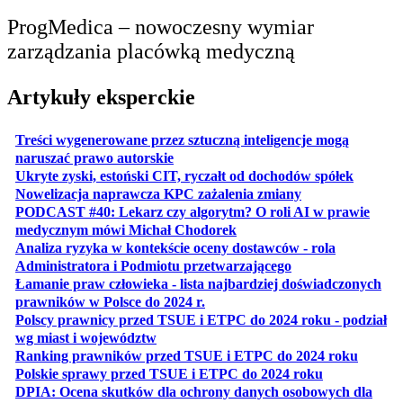
ProgMedica – nowoczesny wymiar
zarządzania placówką medyczną
Artykuły eksperckie
Treści wygenerowane przez sztuczną inteligencje mogą
otwiera się w nowej karcie
naruszać prawo autorskie
otwiera 
Ukryte zyski, estoński CIT, ryczałt od dochodów spółek
otwiera się w no
Nowelizacja naprawcza KPC zażalenia zmiany
PODCAST #40: Lekarz czy algorytm? O roli AI w prawie
otwiera się w nowej karcie
medycznym mówi Michał Chodorek
Analiza ryzyka w kontekście oceny dostawców - rola
otwiera się w nowe
Administratora i Podmiotu przetwarzającego
Łamanie praw człowieka - lista najbardziej doświadczonych
otwiera się w nowej karcie
prawników w Polsce do 2024 r.
Polscy prawnicy przed TSUE i ETPC do 2024 roku - podział
otwiera się w nowej karcie
wg miast i województw
otwiera
Ranking prawników przed TSUE i ETPC do 2024 roku
otwiera się w
Polskie sprawy przed TSUE i ETPC do 2024 roku
DPIA: Ocena skutków dla ochrony danych osobowych dla