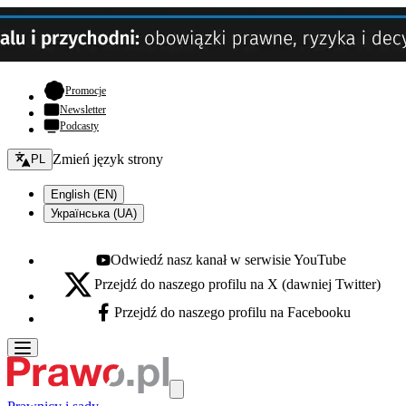
- otwiera się w nowej karcie
Promocje
Newsletter
Podcasty
Zmień język - bieżący:
Zmień język strony
PL
English (EN)
Українська (UA)
Odwiedź nasz kanał w serwisie YouTube
Youtube - otwiera się w nowej karcie
Przejdź do naszego profilu na X (dawniej Twitter)
X - otwiera się w nowej karcie
Przejdź do naszego profilu na Facebooku
Facebook - otwiera się w nowej karcie