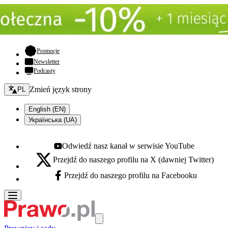
- otwiera się w nowej karcie
Promocje
Newsletter
Podcasty
Zmień język - bieżący:
Zmień język strony
PL
English (EN)
Українська (UA)
Odwiedź nasz kanał w serwisie YouTube
Youtube - otwiera się w nowej karcie
Przejdź do naszego profilu na X (dawniej Twitter)
X - otwiera się w nowej karcie
Przejdź do naszego profilu na Facebooku
Facebook - otwiera się w nowej karcie