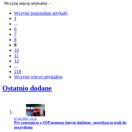
Wczytaj więcej artykułów
Wczytaj poprzednie artykuły
1
...
6
7
8
9
10
11
12
...
218
Wczytaj więcej artykułów
Ostatnio dodane
07.08.2026 | 13:35
Przejdź do artykułu:
Psy ratownicze z OSP pomogą innym służbom - nowelizacja trafi do
prezydenta