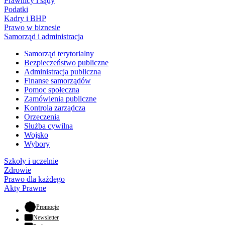
Prawnicy i sądy
Podatki
Kadry i BHP
Prawo w biznesie
Samorząd i administracja
Samorząd terytorialny
Bezpieczeństwo publiczne
Administracja publiczna
Finanse samorządów
Pomoc społeczna
Zamówienia publiczne
Kontrola zarządcza
Orzeczenia
Służba cywilna
Wojsko
Wybory
Szkoły i uczelnie
Zdrowie
Prawo dla każdego
Akty Prawne
- otwiera się w nowej karcie
Promocje
Newsletter