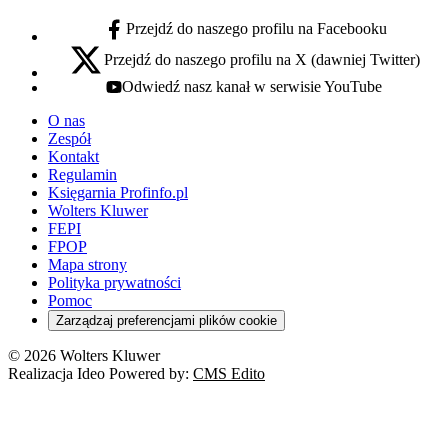
Przejdź do naszego profilu na Facebooku
facebook - otwiera się w nowej karcie
Przejdź do naszego profilu na X (dawniej Twitter)
x - otwiera się w nowej karcie
Odwiedź nasz kanał w serwisie YouTube
youtube - otwiera się w nowej karcie
O nas
Zespół
Kontakt
Regulamin
Księgarnia Profinfo.pl
Wolters Kluwer
FEPI
FPOP
Mapa strony
Polityka prywatności
Pomoc
Zarządzaj preferencjami plików cookie
© 2026 Wolters Kluwer
Realizacja Ideo Powered by:
CMS Edito