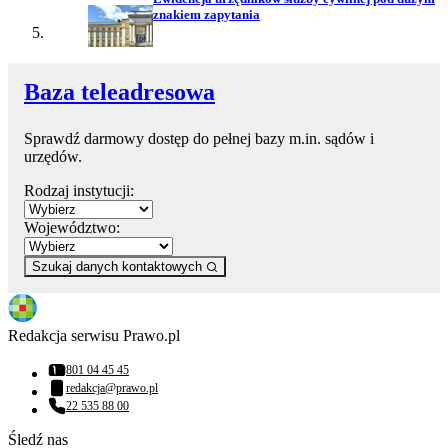
znakiem zapytania
Baza teleadresowa
Sprawdź darmowy dostęp do pełnej bazy m.in. sądów i
urzędów.
Rodzaj instytucji:
Województwo:
Szukaj danych kontaktowych
Redakcja serwisu Prawo.pl
801 04 45 45
Numer telefonu:
redakcja@prawo.pl
Adres email:
22 535 88 00
Numer telefonu:
Śledź nas