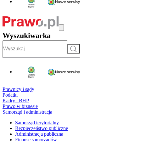
Nasze serwisy
Wyszukiwarka
Szukaj
Nasze serwisy
Prawnicy i sądy
Podatki
Kadry i BHP
Prawo w biznesie
Samorząd i administracja
Samorząd terytorialny
Bezpieczeństwo publiczne
Administracja publiczna
Finanse samorządów