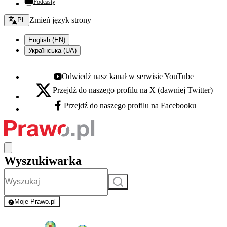
Podcasty
Zmień język - bieżący:
Zmień język strony
PL
English (EN)
Українська (UA)
Odwiedź nasz kanał w serwisie YouTube
Youtube - otwiera się w nowej karcie
Przejdź do naszego profilu na X (dawniej Twitter)
X - otwiera się w nowej karcie
Przejdź do naszego profilu na Facebooku
Facebook - otwiera się w nowej karcie
Wyszukiwarka
Szukaj
Moje Prawo.pl
- rejestracja i logowanie do serwisu