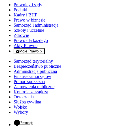
Prawnicy i sądy
Podatki
Kadry i BHP
Prawo w biznesie
Samorząd i administracja
Szkoły i uczelnie
Zdrowie
Prawo dla każdego
Akty Prawne
Moje Prawo.pl
- rejestracja i logowanie do serwisu
Samorząd terytorialny
Bezpieczeństwo publiczne
Administracja publiczna
Finanse samorządów
Pomoc społeczna
Zamówienia publiczne
Kontrola zarządcza
Orzeczenia
Służba cywilna
Wojsko
Wybory
- otwiera się w nowej karcie
Promocje