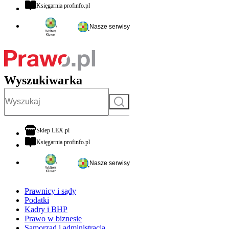
otwiera się w nowej karcie
Księgarnia profinfo.pl
Nasze serwisy
Wyszukiwarka
Szukaj
otwiera się w nowej karcie
Sklep LEX.pl
otwiera się w nowej karcie
Księgarnia profinfo.pl
Nasze serwisy
Prawnicy i sądy
Podatki
Kadry i BHP
Prawo w biznesie
Samorząd i administracja