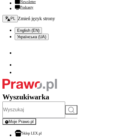
Newsletter
Podcasty
Zmień język - bieżący:
Zmień język strony
PL
English (EN)
Українська (UA)
Wyszukiwarka
Szukaj
Moje Prawo.pl
- rejestracja i logowanie do serwisu
otwiera się w nowej karcie
Sklep LEX.pl