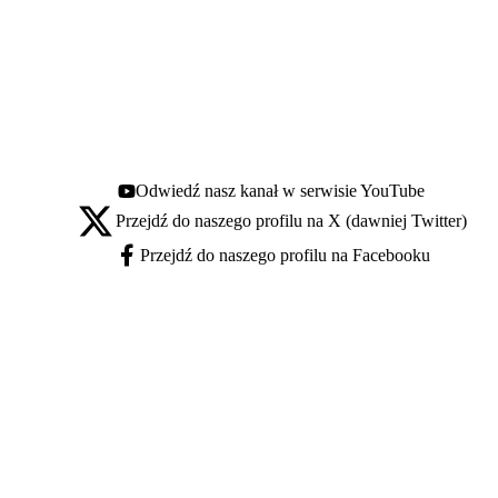
Odwiedź nasz kanał w serwisie YouTube
Youtube - otwiera się w nowej karcie
Przejdź do naszego profilu na X (dawniej Twitter)
X - otwiera się w nowej karcie
Przejdź do naszego profilu na Facebooku
Facebook - otwiera się w nowej karcie