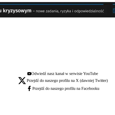
Odwiedź nasz kanał w serwisie YouTube
Youtube - otwiera się w nowej karcie
Przejdź do naszego profilu na X (dawniej Twitter)
X - otwiera się w nowej karcie
Przejdź do naszego profilu na Facebooku
Facebook - otwiera się w nowej karcie