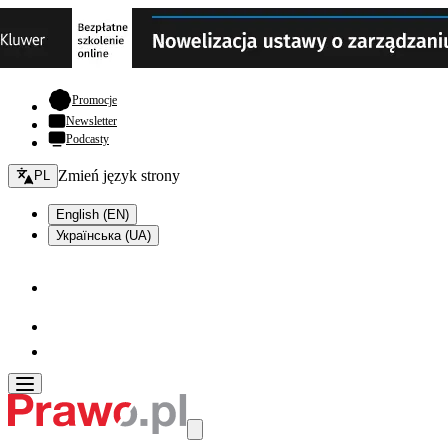
- otwiera się w nowej karcie
Promocje
Newsletter
Podcasty
Zmień język - bieżący:
Zmień język strony
PL
English (EN)
Українська (UA)