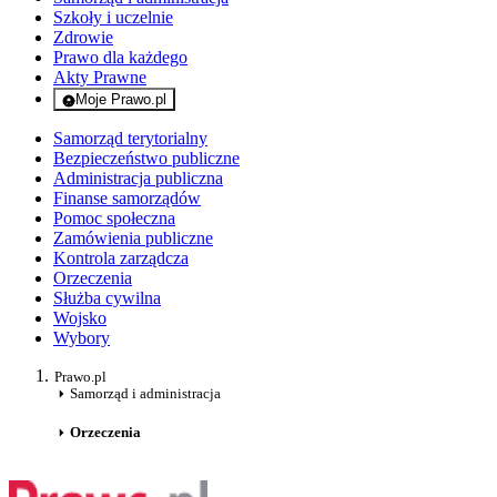
Szkoły i uczelnie
Zdrowie
Prawo dla każdego
Akty Prawne
Moje Prawo.pl
- rejestracja i logowanie do serwisu
Samorząd terytorialny
Bezpieczeństwo publiczne
Administracja publiczna
Finanse samorządów
Pomoc społeczna
Zamówienia publiczne
Kontrola zarządcza
Orzeczenia
Służba cywilna
Wojsko
Wybory
Prawo.pl
Samorząd i administracja
Orzeczenia