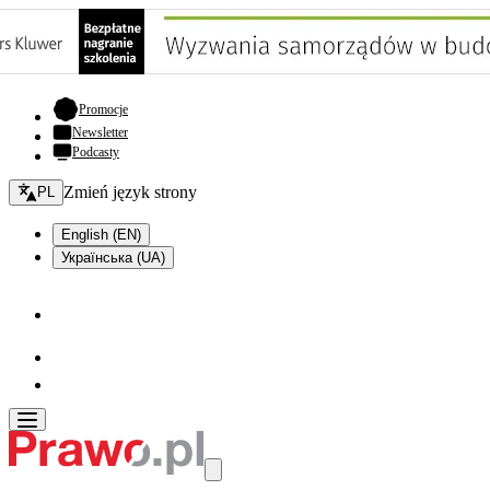
- otwiera się w nowej karcie
Promocje
Newsletter
Podcasty
Zmień język - bieżący:
Zmień język strony
PL
English (EN)
Українська (UA)