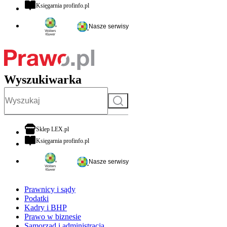
otwiera się w nowej karcie
Księgarnia profinfo.pl
Nasze serwisy
Wyszukiwarka
Szukaj
otwiera się w nowej karcie
Sklep LEX.pl
otwiera się w nowej karcie
Księgarnia profinfo.pl
Nasze serwisy
Prawnicy i sądy
Podatki
Kadry i BHP
Prawo w biznesie
Samorząd i administracja