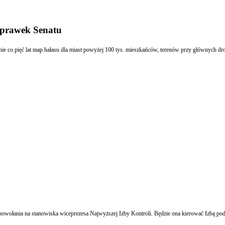
poprawek Senatu
ie co pięć lat map hałasu dla miast powyżej 100 tys. mieszkańców, terenów przy głównych dro
ołania na stanowiska wiceprezesa Najwyższej Izby Kontroli. Będzie ona kierować Izbą podcza