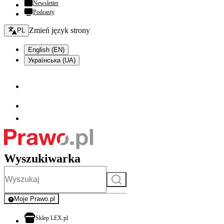
Newsletter
Podcasty
Zmień język - bieżący:
Zmień język strony
PL
English (EN)
Українська (UA)
Wyszukiwarka
Szukaj
Moje Prawo.pl
- rejestracja i logowanie do serwisu
otwiera się w nowej karcie
Sklep LEX.pl