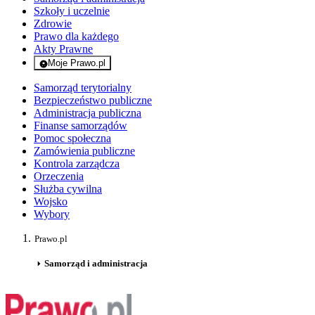
Szkoły i uczelnie
Zdrowie
Prawo dla każdego
Akty Prawne
Moje Prawo.pl
- rejestracja i logowanie do serwisu
Samorząd terytorialny
Bezpieczeństwo publiczne
Administracja publiczna
Finanse samorządów
Pomoc społeczna
Zamówienia publiczne
Kontrola zarządcza
Orzeczenia
Służba cywilna
Wojsko
Wybory
Prawo.pl
Samorząd i administracja