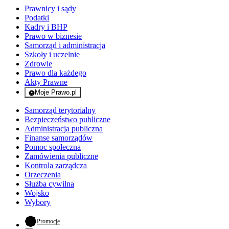
Prawnicy i sądy
Podatki
Kadry i BHP
Prawo w biznesie
Samorząd i administracja
Szkoły i uczelnie
Zdrowie
Prawo dla każdego
Akty Prawne
Moje Prawo.pl
- rejestracja i logowanie do serwisu
Samorząd terytorialny
Bezpieczeństwo publiczne
Administracja publiczna
Finanse samorządów
Pomoc społeczna
Zamówienia publiczne
Kontrola zarządcza
Orzeczenia
Służba cywilna
Wojsko
Wybory
- otwiera się w nowej karcie
Promocje