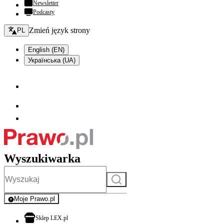
Newsletter
Podcasty
Zmień język - bieżący:
Zmień język strony
PL
English (EN)
Українська (UA)
Wyszukiwarka
Szukaj
Moje Prawo.pl
- rejestracja i logowanie do serwisu
otwiera się w nowej karcie
Sklep LEX.pl