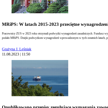
MRiPS: W latach 2015-2023 przeciętne wynagrodzenie
Pracownicy ZUS w 2023 roku otrzymali podwyżki wynagrodzeń zasadniczych. Fundusz wynag
podało MRiPS. Dzięki podwyżkom wynagrodzeń wprowadzonym w tych ostatnich latach, prz
Grażyna J. Leśniak
11.08.2023 | 11:50
Opublikowano przepisy regulujące wymagania zawod