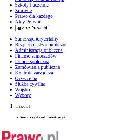
Szkoły i uczelnie
Zdrowie
Prawo dla każdego
Akty Prawne
Moje Prawo.pl
- rejestracja i logowanie do serwisu
Samorząd terytorialny
Bezpieczeństwo publiczne
Administracja publiczna
Finanse samorządów
Pomoc społeczna
Zamówienia publiczne
Kontrola zarządcza
Orzeczenia
Służba cywilna
Wojsko
Wybory
Prawo.pl
Samorząd i administracja