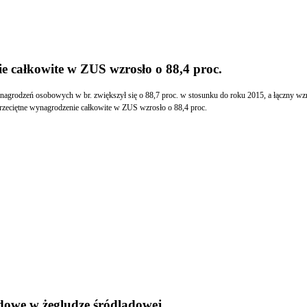
 całkowite w ZUS wzrosło o 88,4 proc.
rodzeń osobowych w br. zwiększył się o 88,7 proc. w stosunku do roku 2015, a łączny wz
eciętne wynagrodzenie całkowite w ZUS wzrosło o 88,4 proc.
owe w żegludze śródlądowej