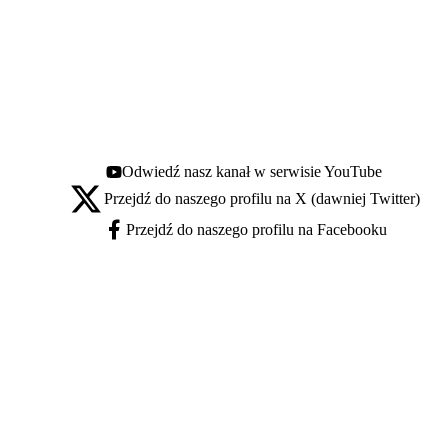
Odwiedź nasz kanał w serwisie YouTube
Youtube - otwiera się w nowej karcie
Przejdź do naszego profilu na X (dawniej Twitter)
X - otwiera się w nowej karcie
Przejdź do naszego profilu na Facebooku
Facebook - otwiera się w nowej karcie