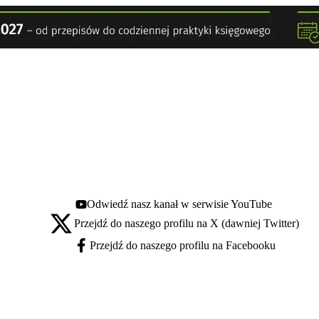
Odwiedź nasz kanał w serwisie YouTube
Youtube - otwiera się w nowej karcie
Przejdź do naszego profilu na X (dawniej Twitter)
X - otwiera się w nowej karcie
Przejdź do naszego profilu na Facebooku
Facebook - otwiera się w nowej karcie