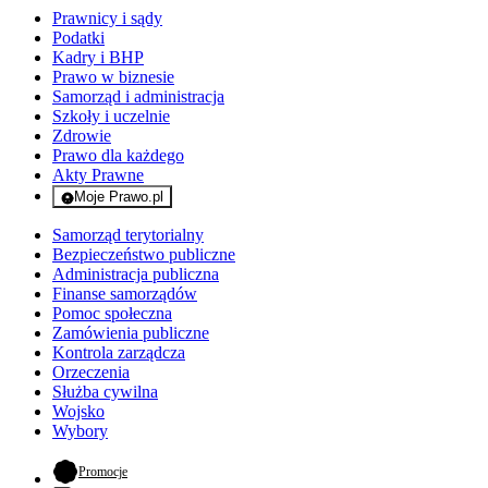
Prawnicy i sądy
Podatki
Kadry i BHP
Prawo w biznesie
Samorząd i administracja
Szkoły i uczelnie
Zdrowie
Prawo dla każdego
Akty Prawne
Moje Prawo.pl
- rejestracja i logowanie do serwisu
Samorząd terytorialny
Bezpieczeństwo publiczne
Administracja publiczna
Finanse samorządów
Pomoc społeczna
Zamówienia publiczne
Kontrola zarządcza
Orzeczenia
Służba cywilna
Wojsko
Wybory
- otwiera się w nowej karcie
Promocje