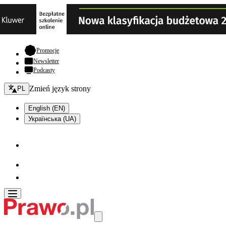
- otwiera się w nowej karcie
Promocje
Newsletter
Podcasty
Zmień język - bieżący:
Zmień język strony
PL
English (EN)
Українська (UA)