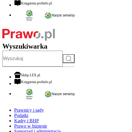
otwiera się w nowej karcie
Księgarnia profinfo.pl
Nasze serwisy
Wyszukiwarka
Szukaj
otwiera się w nowej karcie
Sklep LEX.pl
otwiera się w nowej karcie
Księgarnia profinfo.pl
Nasze serwisy
Prawnicy i sądy
Podatki
Kadry i BHP
Prawo w biznesie
Samorząd i administracja