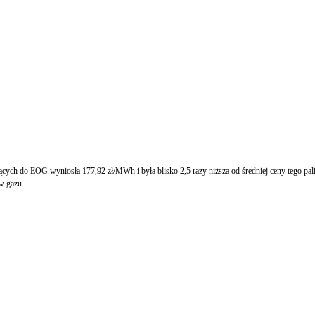
cych do EOG wyniosła 177,92 zł/MWh i była blisko 2,5 razy niższa od średniej ceny tego pa
w gazu.