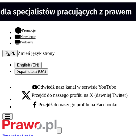
- otwiera się w nowej karcie
Promocje
Newsletter
Podcasty
Zmień język - bieżący:
Zmień język strony
PL
English (EN)
Українська (UA)
Odwiedź nasz kanał w serwisie YouTube
Youtube - otwiera się w nowej karcie
Przejdź do naszego profilu na X (dawniej Twitter)
X - otwiera się w nowej karcie
Przejdź do naszego profilu na Facebooku
Facebook - otwiera się w nowej karcie