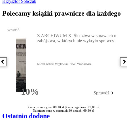
Krzysztof Sobczak
Polecamy książki prawnicze dla każdego
Przejdź do: Z ARCHIWUM X. Śledztwa w sprawach o zabójstwa, w 
NOWOŚĆ
Z ARCHIWUM X. Śledztwa w sprawach o
zabójstwa, w których nie wykryto sprawcy
Poprzednia książka
N
Michał Gabriel-Węglowski, Paweł Waszkiewicz
10%
Sprawdź
Rabatu
Cena promocyjna: 89,10 zł |
Cena regularna: 99,00 zł
Najniższa cena w ostatnich 30 dniach: 69,30 zł
Ostatnio dodane