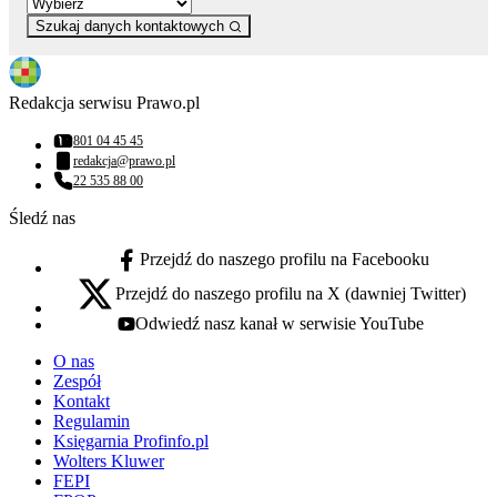
Szukaj danych kontaktowych
Redakcja serwisu Prawo.pl
801 04 45 45
Numer telefonu:
redakcja@prawo.pl
Adres email:
22 535 88 00
Numer telefonu:
Śledź nas
Przejdź do naszego profilu na Facebooku
facebook - otwiera się w nowej karcie
Przejdź do naszego profilu na X (dawniej Twitter)
x - otwiera się w nowej karcie
Odwiedź nasz kanał w serwisie YouTube
youtube - otwiera się w nowej karcie
O nas
Zespół
Kontakt
Regulamin
Księgarnia Profinfo.pl
Wolters Kluwer
FEPI