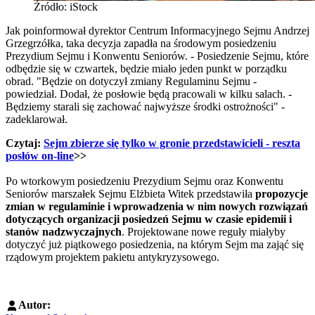
Źródło: iStock
Jak poinformował dyrektor Centrum Informacyjnego Sejmu Andrzej
Grzegrzółka, taka decyzja zapadła na środowym posiedzeniu
Prezydium Sejmu i Konwentu Seniorów. - Posiedzenie Sejmu, które
odbędzie się w czwartek, będzie miało jeden punkt w porządku
obrad. "Będzie on dotyczył zmiany Regulaminu Sejmu -
powiedział. Dodał, że posłowie będą pracowali w kilku salach. -
Będziemy starali się zachować najwyższe środki ostrożności" -
zadeklarował.
Czytaj:
Sejm zbierze się tylko w gronie przedstawicieli - reszta
posłów on-line
>>
Po wtorkowym posiedzeniu Prezydium Sejmu oraz Konwentu
Seniorów marszałek Sejmu Elżbieta Witek przedstawiła
propozycje
zmian w regulaminie i wprowadzenia w nim nowych rozwiązań
dotyczących organizacji posiedzeń Sejmu w czasie epidemii i
stanów nadzwyczajnych
. Projektowane nowe reguły miałyby
dotyczyć już piątkowego posiedzenia, na którym Sejm ma zająć się
rządowym projektem pakietu antykryzysowego.
Autor: