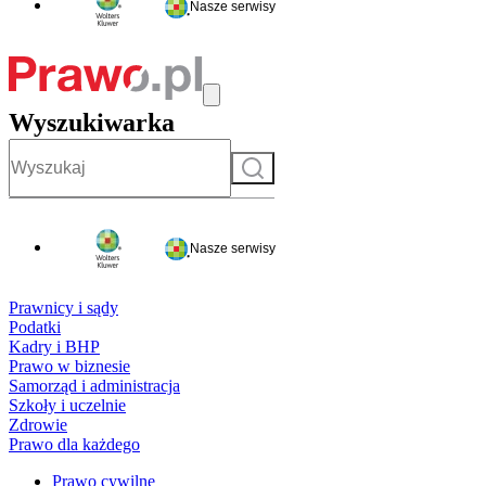
Nasze serwisy
Wyszukiwarka
Szukaj
Nasze serwisy
Prawnicy i sądy
Podatki
Kadry i BHP
Prawo w biznesie
Samorząd i administracja
Szkoły i uczelnie
Zdrowie
Prawo dla każdego
Prawo cywilne