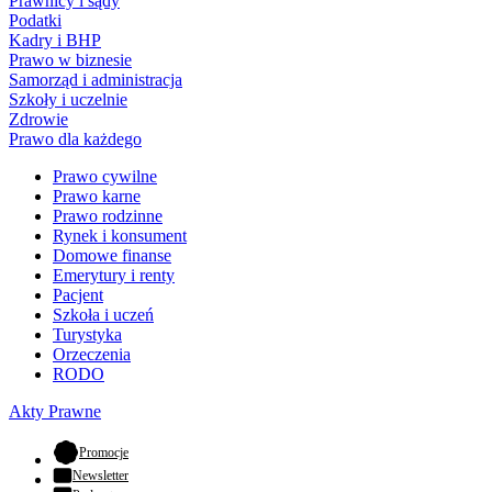
Prawnicy i sądy
Podatki
Kadry i BHP
Prawo w biznesie
Samorząd i administracja
Szkoły i uczelnie
Zdrowie
Prawo dla każdego
Prawo cywilne
Prawo karne
Prawo rodzinne
Rynek i konsument
Domowe finanse
Emerytury i renty
Pacjent
Szkoła i uczeń
Turystyka
Orzeczenia
RODO
Akty Prawne
- otwiera się w nowej karcie
Promocje
Newsletter