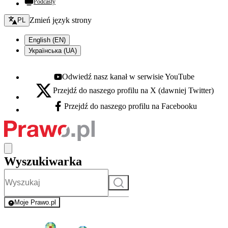
Podcasty
Zmień język - bieżący:
Zmień język strony
PL
English (EN)
Українська (UA)
Odwiedź nasz kanał w serwisie YouTube
Youtube - otwiera się w nowej karcie
Przejdź do naszego profilu na X (dawniej Twitter)
X - otwiera się w nowej karcie
Przejdź do naszego profilu na Facebooku
Facebook - otwiera się w nowej karcie
Wyszukiwarka
Szukaj
Moje Prawo.pl
- rejestracja i logowanie do serwisu