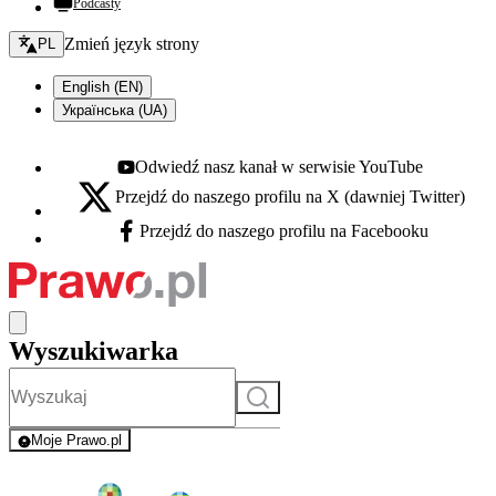
Podcasty
Zmień język - bieżący:
Zmień język strony
PL
English (EN)
Українська (UA)
Odwiedź nasz kanał w serwisie YouTube
Youtube - otwiera się w nowej karcie
Przejdź do naszego profilu na X (dawniej Twitter)
X - otwiera się w nowej karcie
Przejdź do naszego profilu na Facebooku
Facebook - otwiera się w nowej karcie
Wyszukiwarka
Szukaj
Moje Prawo.pl
- rejestracja i logowanie do serwisu