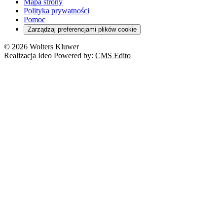
Turystyka
Mapa strony
Cło
Orzeczenia
Polityka prywatności
Deregulacja
RODO
Pomoc
Cyberbezpieczeństwo
Zarządzaj preferencjami plików cookie
Franczyza
Nowe technologie
© 2026 Wolters Kluwer
Prawo autorskie
Realizacja Ideo Powered by:
CMS Edito