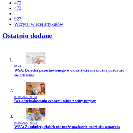
472
473
...
927
Wczytaj więcej artykułów
Ostatnio dodane
05:44
Przejdź do artykułu:
WSA: Dziecka pozostawionego w oknie życia nie można pozbawić
świadczenia
08.08.2026 | 05:34
Przejdź do artykułu:
Bez odszkodowania czasami także z winy turysty
08.08.2026 | 05:33
Przejdź do artykułu:
WSA: Zamknięty żłobek nie może pozbawić rodziców wsparcia