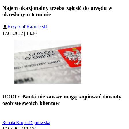
Najem okazjonalny trzeba zgłosić do urzędu w
określonym terminie
Krzysztof Kaźmierski
17.08.2022 | 13:30
UODO: Banki nie zawsze mogą kopiować dowody
osobiste swoich klientów
Renata Krupa-Dąbrowska
17.08.2022 | 12:55