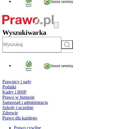
Nasze serwisy
Wyszukiwarka
Szukaj
Nasze serwisy
Prawnicy i sądy
Podatki
Kadry i BHP
Prawo w biznesie
Samorząd i administracja
Szkoły i uczelnie
Zdrowie
Prawo dla każdego
Prawo cywilne