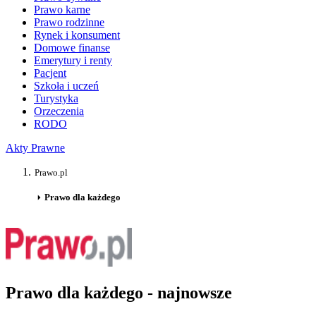
Prawo karne
Prawo rodzinne
Rynek i konsument
Domowe finanse
Emerytury i renty
Pacjent
Szkoła i uczeń
Turystyka
Orzeczenia
RODO
Akty Prawne
Prawo.pl
Prawo dla każdego
Prawo dla każdego - najnowsze