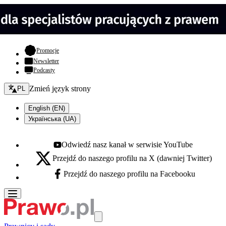
- otwiera się w nowej karcie
Promocje
Newsletter
Podcasty
Zmień język - bieżący:
Zmień język strony
PL
English (EN)
Українська (UA)
Odwiedź nasz kanał w serwisie YouTube
Youtube - otwiera się w nowej karcie
Przejdź do naszego profilu na X (dawniej Twitter)
X - otwiera się w nowej karcie
Przejdź do naszego profilu na Facebooku
Facebook - otwiera się w nowej karcie