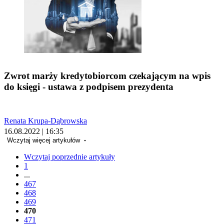
Zwrot marży kredytobiorcom czekającym na wpis
do księgi - ustawa z podpisem prezydenta
Renata Krupa-Dąbrowska
16.08.2022 | 16:35
Wczytaj więcej artykułów
Wczytaj poprzednie artykuły
1
...
467
468
469
470
471