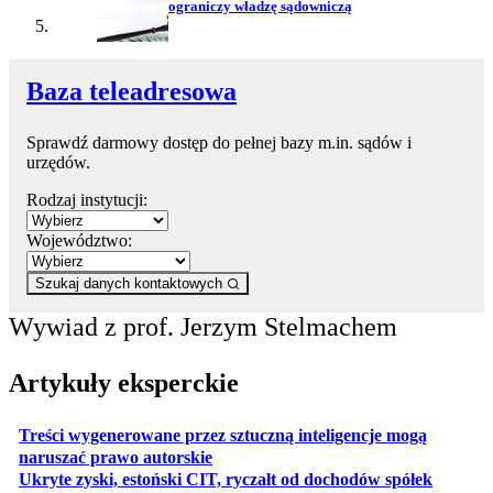
ograniczy władzę sądowniczą
Baza teleadresowa
Sprawdź darmowy dostęp do pełnej bazy m.in. sądów i
urzędów.
Rodzaj instytucji:
Województwo:
Szukaj danych kontaktowych
Wywiad z prof. Jerzym Stelmachem
Artykuły eksperckie
Treści wygenerowane przez sztuczną inteligencje mogą
otwiera się w nowej karcie
naruszać prawo autorskie
otwiera 
Ukryte zyski, estoński CIT, ryczałt od dochodów spółek