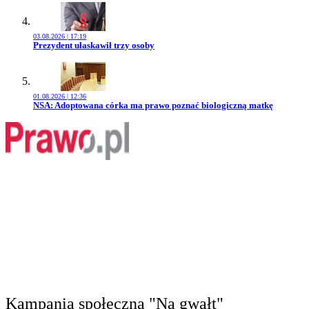
03.08.2026 | 17:19
Przejdź do artykułu:
Prezydent ułaskawił trzy osoby
01.08.2026 | 12:36
Przejdź do artykułu:
NSA: Adoptowana córka ma prawo poznać biologiczną matkę
Kampania społeczna "Na gwałt"