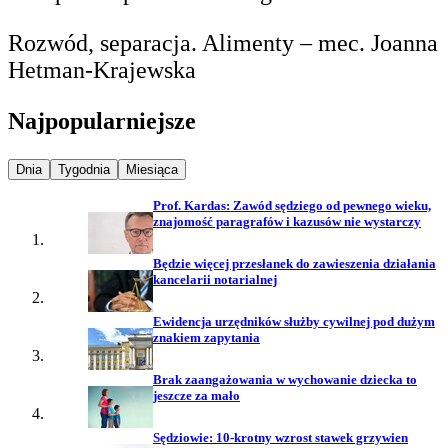
Rozwód, separacja. Alimenty – mec. Joanna
Hetman-Krajewska
Najpopularniejsze
Najpopularniejsze wiadomości z
Najpopularniejsze wiadomości z
Najpopularniejsze wiadomości z
Dnia
Tygodnia
Miesiąca
Prof. Kardas: Zawód sędziego od pewnego wieku,
znajomość paragrafów i kazusów nie wystarczy
Będzie więcej przesłanek do zawieszenia działania
kancelarii notarialnej
Ewidencja urzędników służby cywilnej pod dużym
znakiem zapytania
Brak zaangażowania w wychowanie dziecka to
jeszcze za mało
Sędziowie: 10-krotny wzrost stawek grzywien