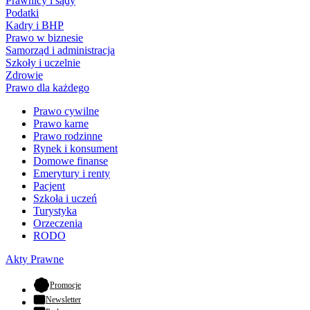
Prawnicy i sądy
Podatki
Kadry i BHP
Prawo w biznesie
Samorząd i administracja
Szkoły i uczelnie
Zdrowie
Prawo dla każdego
Prawo cywilne
Prawo karne
Prawo rodzinne
Rynek i konsument
Domowe finanse
Emerytury i renty
Pacjent
Szkoła i uczeń
Turystyka
Orzeczenia
RODO
Akty Prawne
- otwiera się w nowej karcie
Promocje
Newsletter