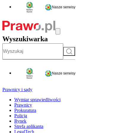
Nasze serwisy
Wyszukiwarka
Szukaj
Nasze serwisy
Prawnicy i sądy
Wymiar sprawiedliwości
Prawnicy
Prokuratura
Policja
Rynek
Strefa aplikanta
LegalTech