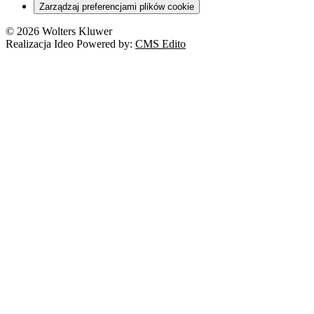
Zarządzaj preferencjami plików cookie
Franczyza
Nowe technologie
© 2026 Wolters Kluwer
Prawo autorskie
Realizacja Ideo Powered by:
CMS Edito