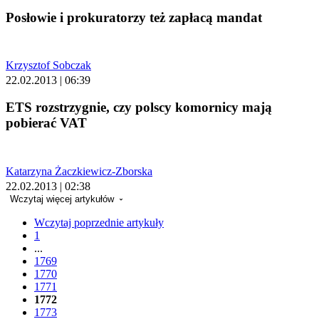
Posłowie i prokuratorzy też zapłacą mandat
Krzysztof Sobczak
22.02.2013 | 06:39
ETS rozstrzygnie, czy polscy komornicy mają
pobierać VAT
Katarzyna Żaczkiewicz-Zborska
22.02.2013 | 02:38
Wczytaj więcej artykułów
Wczytaj poprzednie artykuły
1
...
1769
1770
1771
1772
1773