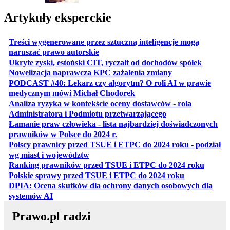
Artykuły eksperckie
Treści wygenerowane przez sztuczną inteligencje mogą
otwiera się w nowej karcie
naruszać prawo autorskie
otwiera 
Ukryte zyski, estoński CIT, ryczałt od dochodów spółek
otwiera się w no
Nowelizacja naprawcza KPC zażalenia zmiany
PODCAST #40: Lekarz czy algorytm? O roli AI w prawie
otwiera się w nowej karcie
medycznym mówi Michał Chodorek
Analiza ryzyka w kontekście oceny dostawców - rola
otwiera się w nowe
Administratora i Podmiotu przetwarzającego
Łamanie praw człowieka - lista najbardziej doświadczonych
otwiera się w nowej karcie
prawników w Polsce do 2024 r.
Polscy prawnicy przed TSUE i ETPC do 2024 roku - podział
otwiera się w nowej karcie
wg miast i województw
otwiera
Ranking prawników przed TSUE i ETPC do 2024 roku
otwiera się w
Polskie sprawy przed TSUE i ETPC do 2024 roku
DPIA: Ocena skutków dla ochrony danych osobowych dla
otwiera się w nowej karcie
systemów AI
Prawo.pl radzi