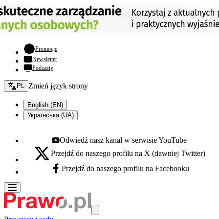
- otwiera się w nowej karcie
Promocje
Newsletter
Podcasty
Zmień język - bieżący:
Zmień język strony
PL
English (EN)
Українська (UA)
Odwiedź nasz kanał w serwisie YouTube
Youtube - otwiera się w nowej karcie
Przejdź do naszego profilu na X (dawniej Twitter)
X - otwiera się w nowej karcie
Przejdź do naszego profilu na Facebooku
Facebook - otwiera się w nowej karcie