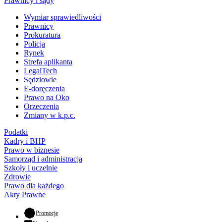
Prawnicy i sądy
Wymiar sprawiedliwości
Prawnicy
Prokuratura
Policja
Rynek
Strefa aplikanta
LegalTech
Sędziowie
E-doręczenia
Prawo na Oko
Orzeczenia
Zmiany w k.p.c.
Podatki
Kadry i BHP
Prawo w biznesie
Samorząd i administracja
Szkoły i uczelnie
Zdrowie
Prawo dla każdego
Akty Prawne
- otwiera się w nowej karcie
Promocje