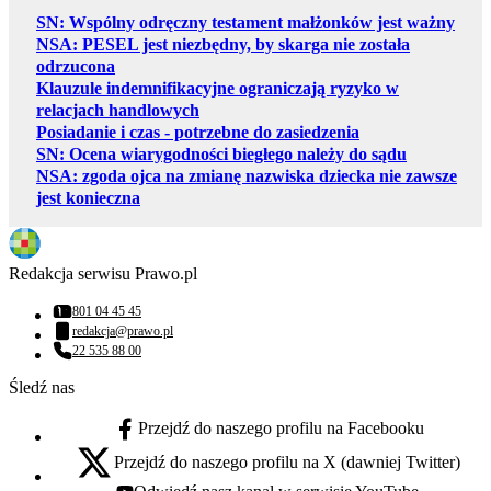
SN: Wspólny odręczny testament małżonków jest ważny
NSA: PESEL jest niezbędny, by skarga nie została
odrzucona
Klauzule indemnifikacyjne ograniczają ryzyko w
relacjach handlowych
Posiadanie i czas - potrzebne do zasiedzenia
SN: Ocena wiarygodności biegłego należy do sądu
NSA: zgoda ojca na zmianę nazwiska dziecka nie zawsze
jest konieczna
Redakcja serwisu Prawo.pl
801 04 45 45
Numer telefonu:
redakcja@prawo.pl
Adres email:
22 535 88 00
Numer telefonu:
Śledź nas
Przejdź do naszego profilu na Facebooku
facebook - otwiera się w nowej karcie
Przejdź do naszego profilu na X (dawniej Twitter)
x - otwiera się w nowej karcie