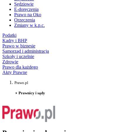
Sędziowie
E-doręczenia
Prawo na Oko
Orzeczenia
Zmiany w k.p.c.
Podatki
Kadry i BHP
Prawo w biznesie
Samorząd i administracja
Szkoły i uczelnie
Zdrowie
Prawo dla każdego
Akty Prawne
Prawo.pl
Prawnicy i sądy