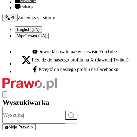
Newsletter
Podcasty
Zmień język - bieżący:
Zmień język strony
PL
English (EN)
Українська (UA)
Odwiedź nasz kanał w serwisie YouTube
Youtube - otwiera się w nowej karcie
Przejdź do naszego profilu na X (dawniej Twitter)
X - otwiera się w nowej karcie
Przejdź do naszego profilu na Facebooku
Facebook - otwiera się w nowej karcie
Wyszukiwarka
Szukaj
Moje Prawo.pl
- rejestracja i logowanie do serwisu