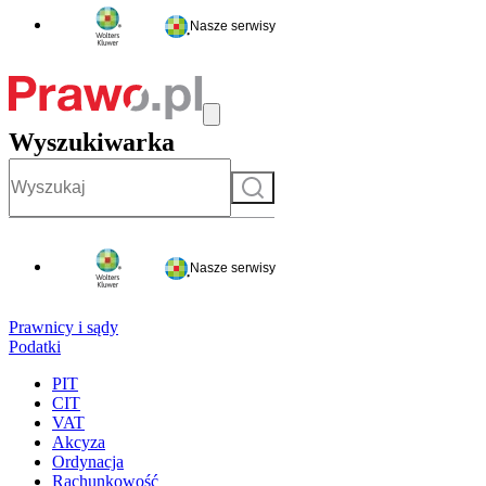
Nasze serwisy
Wyszukiwarka
Szukaj
Nasze serwisy
Prawnicy i sądy
Podatki
PIT
CIT
VAT
Akcyza
Ordynacja
Rachunkowość