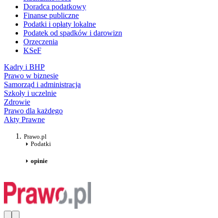
Doradca podatkowy
Finanse publiczne
Podatki i opłaty lokalne
Podatek od spadków i darowizn
Orzeczenia
KSeF
Kadry i BHP
Prawo w biznesie
Samorząd i administracja
Szkoły i uczelnie
Zdrowie
Prawo dla każdego
Akty Prawne
Prawo.pl
Podatki
opinie