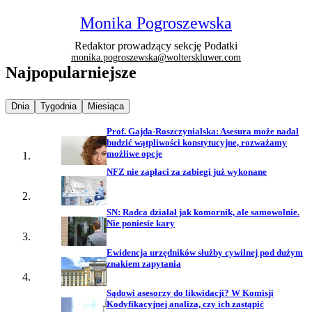
Monika Pogroszewska
Redaktor prowadzący sekcję Podatki
monika.pogroszewska@wolterskluwer.com
Najpopularniejsze
Najpopularniejsze wiadomości z
Najpopularniejsze wiadomości z
Najpopularniejsze wiadomości z
Dnia
Tygodnia
Miesiąca
Prof. Gajda-Roszczynialska: Asesura może nadal
budzić wątpliwości konstytucyjne, rozważamy
możliwe opcje
NFZ nie zapłaci za zabiegi już wykonane
SN: Radca działał jak komornik, ale samowolnie.
Nie poniesie kary
Ewidencja urzędników służby cywilnej pod dużym
znakiem zapytania
Sądowi asesorzy do likwidacji? W Komisji
Kodyfikacyjnej analiza, czy ich zastąpić