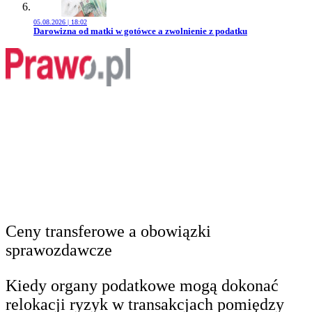
05.08.2026 | 18:02
Przejdź do artykułu:
Darowizna od matki w gotówce a zwolnienie z podatku
Ceny transferowe a obowiązki
sprawozdawcze
Kiedy organy podatkowe mogą dokonać
relokacji ryzyk w transakcjach pomiędzy