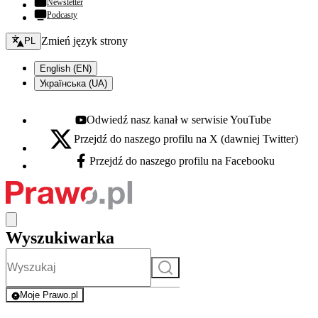
Newsletter
Podcasty
Zmień język - bieżący:
Zmień język strony
PL
English (EN)
Українська (UA)
Odwiedź nasz kanał w serwisie YouTube
Youtube - otwiera się w nowej karcie
Przejdź do naszego profilu na X (dawniej Twitter)
X - otwiera się w nowej karcie
Przejdź do naszego profilu na Facebooku
Facebook - otwiera się w nowej karcie
Wyszukiwarka
Szukaj
Moje Prawo.pl
- rejestracja i logowanie do serwisu