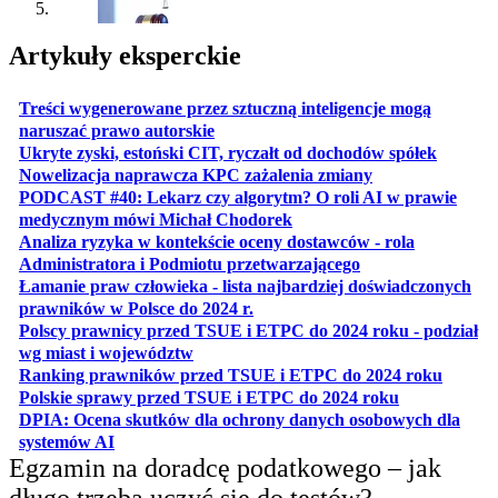
Artykuły eksperckie
Treści wygenerowane przez sztuczną inteligencje mogą
otwiera się w nowej karcie
naruszać prawo autorskie
otwiera 
Ukryte zyski, estoński CIT, ryczałt od dochodów spółek
otwiera się w no
Nowelizacja naprawcza KPC zażalenia zmiany
PODCAST #40: Lekarz czy algorytm? O roli AI w prawie
otwiera się w nowej karcie
medycznym mówi Michał Chodorek
Analiza ryzyka w kontekście oceny dostawców - rola
otwiera się w nowe
Administratora i Podmiotu przetwarzającego
Łamanie praw człowieka - lista najbardziej doświadczonych
otwiera się w nowej karcie
prawników w Polsce do 2024 r.
Polscy prawnicy przed TSUE i ETPC do 2024 roku - podział
otwiera się w nowej karcie
wg miast i województw
otwiera
Ranking prawników przed TSUE i ETPC do 2024 roku
otwiera się w
Polskie sprawy przed TSUE i ETPC do 2024 roku
DPIA: Ocena skutków dla ochrony danych osobowych dla
otwiera się w nowej karcie
systemów AI
Egzamin na doradcę podatkowego – jak