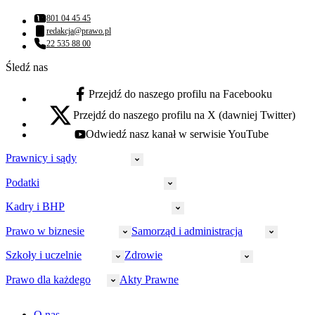
801 04 45 45
Numer telefonu:
redakcja@prawo.pl
Adres email:
22 535 88 00
Numer telefonu:
Śledź nas
Przejdź do naszego profilu na Facebooku
facebook - otwiera się w nowej karcie
Przejdź do naszego profilu na X (dawniej Twitter)
x - otwiera się w nowej karcie
Odwiedź nasz kanał w serwisie YouTube
youtube - otwiera się w nowej karcie
Prawnicy i sądy
Podatki
Wymiar sprawiedliwości
Prawnicy
Kadry i BHP
PIT
Prokuratura
CIT
Prawo w biznesie
Samorząd i administracja
Policja
Prawo pracy
VAT
Rynek
HR
Szkoły i uczelnie
Zdrowie
Akcyza
Strefa aplikanta
Prawo gospodarcze
Samorząd terytorialny
BHP
Ordynacja
LegalTech
Małe i średnie firmy
Bezpieczeństwo publiczne
Prawo dla każdego
Akty Prawne
Ubezpieczenia społeczne
Rachunkowość
Sędziowie
Kadry w oświacie
Farmacja
Spółki
Administracja publiczna
PPK
Doradca podatkowy
E-doręczenia
Zarządzanie oświatą
Finansowanie zdrowia
Finanse
Finanse samorządów
Rynek pracy
Finanse publiczne
Prawo na Oko
Prawo cywilne
O nas