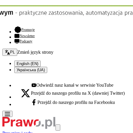
- otwiera się w nowej karcie
Promocje
Newsletter
Podcasty
Zmień język - bieżący:
Zmień język strony
PL
English (EN)
Українська (UA)
Odwiedź nasz kanał w serwisie YouTube
Youtube - otwiera się w nowej karcie
Przejdź do naszego profilu na X (dawniej Twitter)
X - otwiera się w nowej karcie
Przejdź do naszego profilu na Facebooku
Facebook - otwiera się w nowej karcie