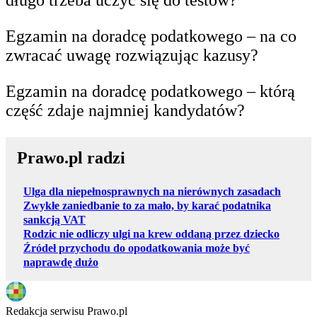
długo trzeba uczyć się do testów?
Egzamin na doradcę podatkowego – na co
zwracać uwagę rozwiązując kazusy?
Egzamin na doradcę podatkowego – którą
część zdaje najmniej kandydatów?
Prawo.pl radzi
Ulga dla niepełnosprawnych na nierównych zasadach
Zwykłe zaniedbanie to za mało, by karać podatnika
sankcją VAT
Rodzic nie odliczy ulgi na krew oddaną przez dziecko
Źródeł przychodu do opodatkowania może być
naprawdę dużo
Redakcja serwisu Prawo.pl