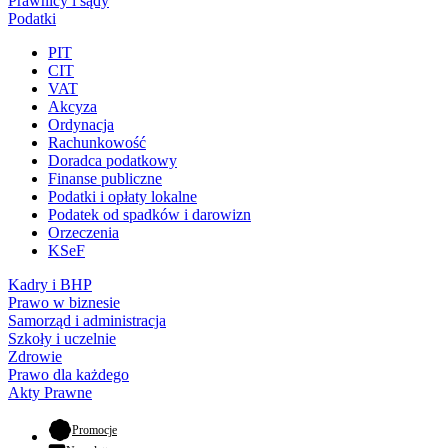
Prawnicy i sądy
Podatki
PIT
CIT
VAT
Akcyza
Ordynacja
Rachunkowość
Doradca podatkowy
Finanse publiczne
Podatki i opłaty lokalne
Podatek od spadków i darowizn
Orzeczenia
KSeF
Kadry i BHP
Prawo w biznesie
Samorząd i administracja
Szkoły i uczelnie
Zdrowie
Prawo dla każdego
Akty Prawne
- otwiera się w nowej karcie
Promocje