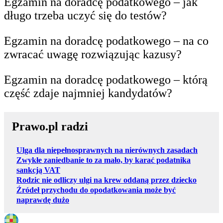
Egzamin na doradcę podatkowego – jak
długo trzeba uczyć się do testów?
Egzamin na doradcę podatkowego – na co
zwracać uwagę rozwiązując kazusy?
Egzamin na doradcę podatkowego – którą
część zdaje najmniej kandydatów?
Prawo.pl radzi
Ulga dla niepełnosprawnych na nierównych zasadach
Zwykłe zaniedbanie to za mało, by karać podatnika
sankcją VAT
Rodzic nie odliczy ulgi na krew oddaną przez dziecko
Źródeł przychodu do opodatkowania może być
naprawdę dużo