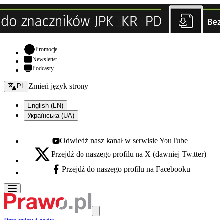
- otwiera się w nowej karcie
Promocje
Newsletter
Podcasty
Zmień język - bieżący:
Zmień język strony
PL
English (EN)
Українська (UA)
Odwiedź nasz kanał w serwisie YouTube
Youtube - otwiera się w nowej karcie
Przejdź do naszego profilu na X (dawniej Twitter)
X - otwiera się w nowej karcie
Przejdź do naszego profilu na Facebooku
Facebook - otwiera się w nowej karcie