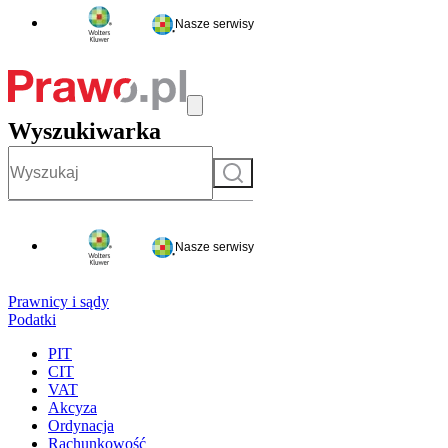
Nasze serwisy
Wyszukiwarka
Szukaj
Nasze serwisy
Prawnicy i sądy
Podatki
PIT
CIT
VAT
Akcyza
Ordynacja
Rachunkowość