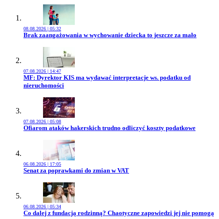
08.08.2026 | 05:32
Przejdź do artykułu:
Brak zaangażowania w wychowanie dziecka to jeszcze za mało
07.08.2026 | 14:47
Przejdź do artykułu:
MF: Dyrektor KIS ma wydawać interpretacje ws. podatku od
nieruchomości
07.08.2026 | 05:08
Przejdź do artykułu:
Ofiarom ataków hakerskich trudno odliczyć koszty podatkowe
06.08.2026 | 17:05
Przejdź do artykułu:
Senat za poprawkami do zmian w VAT
06.08.2026 | 05:34
Przejdź do artykułu:
Co dalej z fundacją rodzinną? Chaotyczne zapowiedzi jej nie pomogą