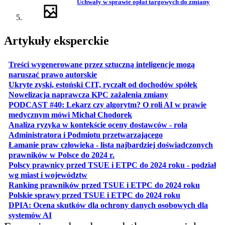
Uchwały w sprawie opłat targowych do zmiany
Artykuły eksperckie
Treści wygenerowane przez sztuczną inteligencje mogą
otwiera się w nowej karcie
naruszać prawo autorskie
otwiera 
Ukryte zyski, estoński CIT, ryczałt od dochodów spółek
otwiera się w no
Nowelizacja naprawcza KPC zażalenia zmiany
PODCAST #40: Lekarz czy algorytm? O roli AI w prawie
otwiera się w nowej karcie
medycznym mówi Michał Chodorek
Analiza ryzyka w kontekście oceny dostawców - rola
otwiera się w nowe
Administratora i Podmiotu przetwarzającego
Łamanie praw człowieka - lista najbardziej doświadczonych
otwiera się w nowej karcie
prawników w Polsce do 2024 r.
Polscy prawnicy przed TSUE i ETPC do 2024 roku - podział
otwiera się w nowej karcie
wg miast i województw
otwiera
Ranking prawników przed TSUE i ETPC do 2024 roku
otwiera się w
Polskie sprawy przed TSUE i ETPC do 2024 roku
DPIA: Ocena skutków dla ochrony danych osobowych dla
otwiera się w nowej karcie
systemów AI