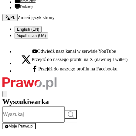
Newsletter
Podcasty
Zmień język - bieżący:
Zmień język strony
PL
English (EN)
Українська (UA)
Odwiedź nasz kanał w serwisie YouTube
Youtube - otwiera się w nowej karcie
Przejdź do naszego profilu na X (dawniej Twitter)
X - otwiera się w nowej karcie
Przejdź do naszego profilu na Facebooku
Facebook - otwiera się w nowej karcie
Wyszukiwarka
Szukaj
Moje Prawo.pl
- rejestracja i logowanie do serwisu