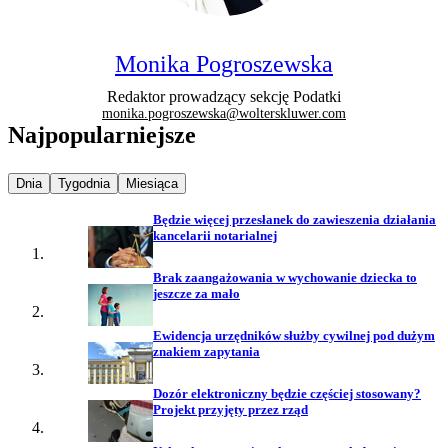
Monika Pogroszewska
Redaktor prowadzący sekcję Podatki
monika.pogroszewska@wolterskluwer.com
Najpopularniejsze
Najpopularniejsze wiadomości z
Najpopularniejsze wiadomości z
Najpopularniejsze wiadomości z
Dnia
Tygodnia
Miesiąca
Będzie więcej przesłanek do zawieszenia działania
kancelarii notarialnej
Brak zaangażowania w wychowanie dziecka to
jeszcze za mało
Ewidencja urzędników służby cywilnej pod dużym
znakiem zapytania
Dozór elektroniczny będzie częściej stosowany?
Projekt przyjęty przez rząd