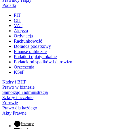
Prawnicy i sądy
Podatki
PIT
CIT
VAT
Akcyza
Ordynacja
Rachunkowość
Doradca podatkowy
Finanse publiczne
Podatki i opłaty lokalne
Podatek od spadków i darowizn
Orzeczenia
KSeF
Kadry i BHP
Prawo w biznesie
Samorząd i administracja
Szkoły i uczelnie
Zdrowie
Prawo dla każdego
Akty Prawne
- otwiera się w nowej karcie
Promocje