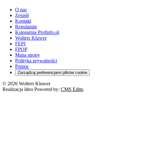
Doradca podatkowy
E-doręczenia
Zarządzanie oświatą
Finansowanie zdrowia
Finanse
Finanse samorządów
Rynek pracy
Finanse publiczne
Prawo na Oko
Prawo cywilne
O nas
Orzeczenia
Opieka zdrowotna
Prawo AI
Pomoc społeczna
Sygnaliści
Podatki i opłaty lokalne
Orzeczenia
Prawo karne
Zespół
Studenci
Zarządzanie
Budownictwo
Zamówienia publiczne
Niepełnosprawność
Podatek od spadków i darowizn
Zmiany w k.p.c.
Prawo rodzinne
Kontakt
Zawody medyczne
Środowisko
Kontrola zarządcza
Dofinansowanie do wynagrodzeń
Orzeczenia
Rynek i konsument
Regulamin
Koronawirus a prawo
Banki
Orzeczenia
Orzeczenia
KSeF
Domowe finanse
Księgarnia Profinfo.pl
Orzeczenia
Orzeczenia
Służba cywilna
Nowe uprawnienia PIP
Emerytury i renty
Wolters Kluwer
Energetyka
Wojsko
Pacjent
FEPI
ESG
Wybory
Szkoła i uczeń
FPOP
Kredyty
Turystyka
Mapa strony
Cło
Orzeczenia
Polityka prywatności
Deregulacja
RODO
Pomoc
Cyberbezpieczeństwo
Zarządzaj preferencjami plików cookie
Franczyza
Nowe technologie
© 2026 Wolters Kluwer
Prawo autorskie
Realizacja Ideo Powered by:
CMS Edito