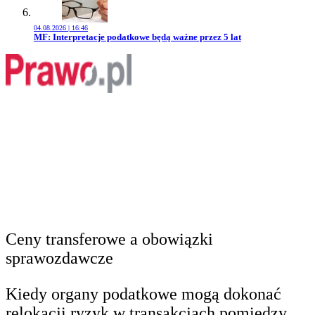
04.08.2026 | 16:46
Przejdź do artykułu:
MF: Interpretacje podatkowe będą ważne przez 5 lat
Ceny transferowe a obowiązki
sprawozdawcze
Kiedy organy podatkowe mogą dokonać
relokacji ryzyk w transakcjach pomiędzy