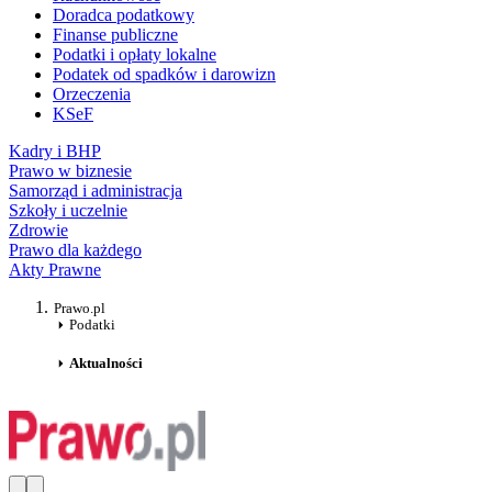
Doradca podatkowy
Finanse publiczne
Podatki i opłaty lokalne
Podatek od spadków i darowizn
Orzeczenia
KSeF
Kadry i BHP
Prawo w biznesie
Samorząd i administracja
Szkoły i uczelnie
Zdrowie
Prawo dla każdego
Akty Prawne
Prawo.pl
Podatki
Aktualności