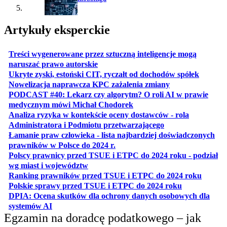
Artykuły eksperckie
Treści wygenerowane przez sztuczną inteligencje mogą
otwiera się w nowej karcie
naruszać prawo autorskie
otwiera 
Ukryte zyski, estoński CIT, ryczałt od dochodów spółek
otwiera się w no
Nowelizacja naprawcza KPC zażalenia zmiany
PODCAST #40: Lekarz czy algorytm? O roli AI w prawie
otwiera się w nowej karcie
medycznym mówi Michał Chodorek
Analiza ryzyka w kontekście oceny dostawców - rola
otwiera się w nowe
Administratora i Podmiotu przetwarzającego
Łamanie praw człowieka - lista najbardziej doświadczonych
otwiera się w nowej karcie
prawników w Polsce do 2024 r.
Polscy prawnicy przed TSUE i ETPC do 2024 roku - podział
otwiera się w nowej karcie
wg miast i województw
otwiera
Ranking prawników przed TSUE i ETPC do 2024 roku
otwiera się w
Polskie sprawy przed TSUE i ETPC do 2024 roku
DPIA: Ocena skutków dla ochrony danych osobowych dla
otwiera się w nowej karcie
systemów AI
Egzamin na doradcę podatkowego – jak