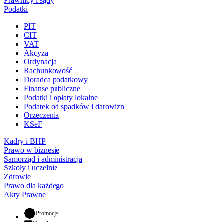
Prawnicy i sądy
Podatki
PIT
CIT
VAT
Akcyza
Ordynacja
Rachunkowość
Doradca podatkowy
Finanse publiczne
Podatki i opłaty lokalne
Podatek od spadków i darowizn
Orzeczenia
KSeF
Kadry i BHP
Prawo w biznesie
Samorząd i administracja
Szkoły i uczelnie
Zdrowie
Prawo dla każdego
Akty Prawne
- otwiera się w nowej karcie
Promocje