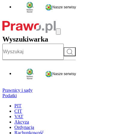
Nasze serwisy
Wyszukiwarka
Szukaj
Nasze serwisy
Prawnicy i sądy
Podatki
PIT
CIT
VAT
Akcyza
Ordynacja
Rachunkowość