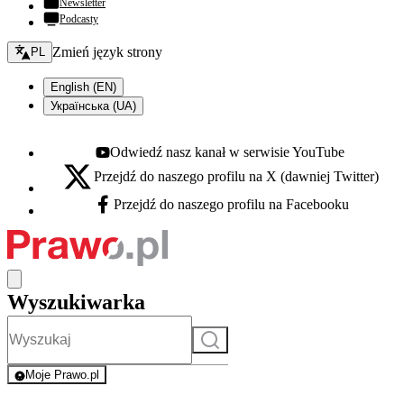
Newsletter
Podcasty
Zmień język - bieżący:
Zmień język strony
PL
English (EN)
Українська (UA)
Odwiedź nasz kanał w serwisie YouTube
Youtube - otwiera się w nowej karcie
Przejdź do naszego profilu na X (dawniej Twitter)
X - otwiera się w nowej karcie
Przejdź do naszego profilu na Facebooku
Facebook - otwiera się w nowej karcie
Wyszukiwarka
Szukaj
Moje Prawo.pl
- rejestracja i logowanie do serwisu