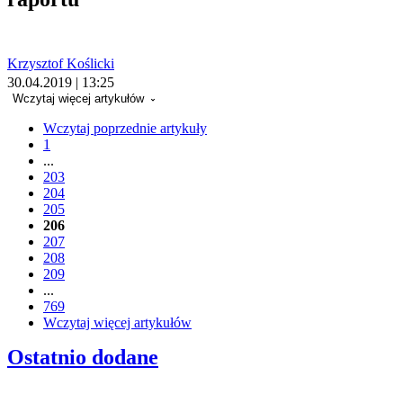
Krzysztof Koślicki
30.04.2019 | 13:25
Wczytaj więcej artykułów
Wczytaj poprzednie artykuły
1
...
203
204
205
206
207
208
209
...
769
Wczytaj więcej artykułów
Ostatnio dodane