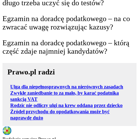
długo trzeba uczyć się do testów?
Egzamin na doradcę podatkowego – na co
zwracać uwagę rozwiązując kazusy?
Egzamin na doradcę podatkowego – którą
część zdaje najmniej kandydatów?
Prawo.pl radzi
Ulga dla niepełnosprawnych na nierównych zasadach
Zwykłe zaniedbanie to za mało, by karać podatnika
sankcją VAT
Rodzic nie odliczy ulgi na krew oddaną przez dziecko
Źródeł przychodu do opodatkowania może być
naprawdę dużo