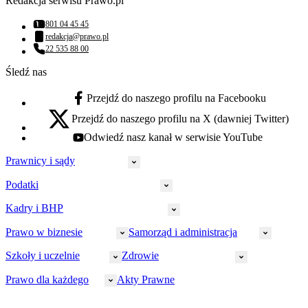
Redakcja serwisu Prawo.pl
801 04 45 45
Numer telefonu:
redakcja@prawo.pl
Adres email:
22 535 88 00
Numer telefonu:
Śledź nas
Przejdź do naszego profilu na Facebooku
facebook - otwiera się w nowej karcie
Przejdź do naszego profilu na X (dawniej Twitter)
x - otwiera się w nowej karcie
Odwiedź nasz kanał w serwisie YouTube
youtube - otwiera się w nowej karcie
Prawnicy i sądy
Podatki
Wymiar sprawiedliwości
Prawnicy
Kadry i BHP
PIT
Prokuratura
CIT
Prawo w biznesie
Samorząd i administracja
Policja
Prawo pracy
VAT
Rynek
HR
Szkoły i uczelnie
Zdrowie
Akcyza
Strefa aplikanta
Prawo gospodarcze
Samorząd terytorialny
BHP
Ordynacja
LegalTech
Małe i średnie firmy
Bezpieczeństwo publiczne
Prawo dla każdego
Akty Prawne
Ubezpieczenia społeczne
Rachunkowość
Sędziowie
Kadry w oświacie
Farmacja
Spółki
Administracja publiczna
PPK
Doradca podatkowy
E-doręczenia
Zarządzanie oświatą
Finansowanie zdrowia
Finanse
Finanse samorządów
Rynek pracy
Finanse publiczne
Prawo na Oko