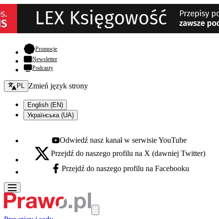
- otwiera się w nowej karcie
Promocje
Newsletter
Podcasty
Zmień język - bieżący:
Zmień język strony
PL
English (EN)
Українська (UA)
Odwiedź nasz kanał w serwisie YouTube
Youtube - otwiera się w nowej karcie
Przejdź do naszego profilu na X (dawniej Twitter)
X - otwiera się w nowej karcie
Przejdź do naszego profilu na Facebooku
Facebook - otwiera się w nowej karcie