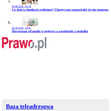
06.08.2026 | 05:34
Przejdź do artykułu:
Co dalej z fundacją rodzinną? Chaotyczne zapowiedzi jej nie pomogą
05.08.2026 | 18:02
Przejdź do artykułu:
Darowizna od matki w gotówce a zwolnienie z podatku
Baza teleadresowa