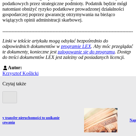
podatkowych przez strategiczne podmioty. Podatnik będzie mógł
natomiast obniżyć ryzyko podatkowe prowadzonej działalności
gospodarczej poprzez gwarancję otrzymywania na bieżąco
wiążących opinii administracji skarbowej.
--------------------------------------------------------------------------------------
--------------------------------------------------------
Linki w tekście artykułu mogą odsyłać bezpośrednio do
odpowiednich dokumentów w
programie LEX
. Aby móc przeglądać
te dokumenty, konieczne jest
zalogowanie się do programu
. Dostęp
do treści dokumentów LEX jest zależny od posiadanych licencji.
Autor:
Krzysztof Koślicki
Czytaj także
Poprzedni slide
ź do artykułu:
ny transfer nieruchomości to unikanie
Prze
Nap
tkowania