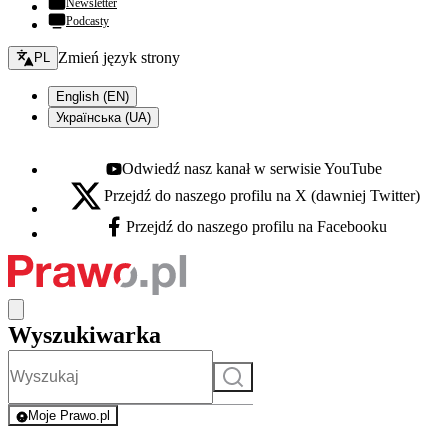
Newsletter
Podcasty
Zmień język - bieżący:
Zmień język strony
PL
English (EN)
Українська (UA)
Odwiedź nasz kanał w serwisie YouTube
Youtube - otwiera się w nowej karcie
Przejdź do naszego profilu na X (dawniej Twitter)
X - otwiera się w nowej karcie
Przejdź do naszego profilu na Facebooku
Facebook - otwiera się w nowej karcie
Wyszukiwarka
Szukaj
Moje Prawo.pl
- rejestracja i logowanie do serwisu