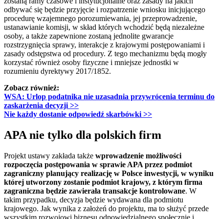
zostaną ramy czasowe i instytucjonalne oraz zasady na jakich
odbywać się będzie przyjęcie i rozpatrzenie wniosku inicjującego
procedurę wzajemnego porozumiewania, jej przeprowadzenie,
ustanawianie komisji, w skład których wchodzić będą niezależne
osoby, a także zapewnione zostaną jednolite gwarancje
rozstrzygnięcia sprawy, interakcje z krajowymi postępowaniami i
zasady odstępstwa od procedury. Z tego mechanizmu będą mogły
korzystać również osoby fizyczne i mniejsze jednostki w
rozumieniu dyrektywy 2017/1852.
Zobacz również:
WSA: Urlop podatnika nie uzasadnia przywrócenia terminu do
zaskarżenia decyzji
>>
Nie każdy dostanie odpowiedź skarbówki
>>
APA nie tylko dla polskich firm
Projekt ustawy zakłada także
wprowadzenie możliwości
rozpoczęcia postępowania w sprawie APA przez podmiot
zagraniczny planujący realizację w Polsce inwestycji, w wyniku
której utworzony zostanie podmiot krajowy, z którym firma
zagraniczna będzie zawierała transakcje kontrolowane
. W
takim przypadku, decyzja będzie wydawana dla podmiotu
krajowego. Jak wynika z założeń do projektu, ma to służyć przede
wszystkim rozwojowi biznesu odpowiedzialnego społecznie i