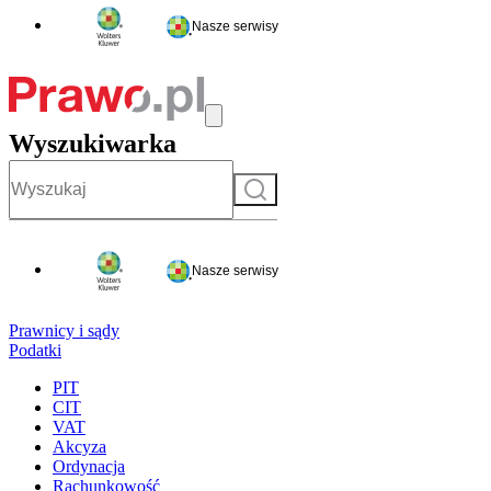
Nasze serwisy
Wyszukiwarka
Szukaj
Nasze serwisy
Prawnicy i sądy
Podatki
PIT
CIT
VAT
Akcyza
Ordynacja
Rachunkowość