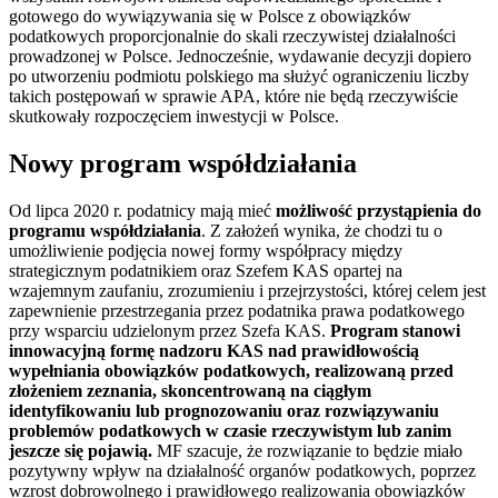
gotowego do wywiązywania się w Polsce z obowiązków
podatkowych proporcjonalnie do skali rzeczywistej działalności
prowadzonej w Polsce. Jednocześnie, wydawanie decyzji dopiero
po utworzeniu podmiotu polskiego ma służyć ograniczeniu liczby
takich postępowań w sprawie APA, które nie będą rzeczywiście
skutkowały rozpoczęciem inwestycji w Polsce.
Nowy program współdziałania
Od lipca 2020 r. podatnicy mają mieć
możliwość przystąpienia do
programu współdziałania
. Z założeń wynika, że chodzi tu o
umożliwienie podjęcia nowej formy współpracy między
strategicznym podatnikiem oraz Szefem KAS opartej na
wzajemnym zaufaniu, zrozumieniu i przejrzystości, której celem jest
zapewnienie przestrzegania przez podatnika prawa podatkowego
przy wsparciu udzielonym przez Szefa KAS.
Program stanowi
innowacyjną formę nadzoru KAS nad prawidłowością
wypełniania obowiązków podatkowych, realizowaną przed
złożeniem zeznania, skoncentrowaną na ciągłym
identyfikowaniu lub prognozowaniu oraz rozwiązywaniu
problemów podatkowych w czasie rzeczywistym lub zanim
jeszcze się pojawią.
MF szacuje, że rozwiązanie to będzie miało
pozytywny wpływ na działalność organów podatkowych, poprzez
wzrost dobrowolnego i prawidłowego realizowania obowiązków