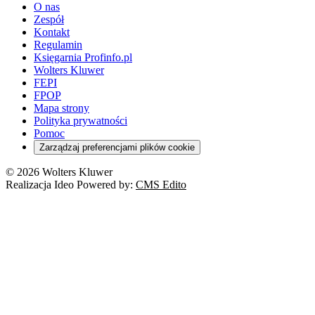
O nas
Zespół
Kontakt
Regulamin
Księgarnia Profinfo.pl
Wolters Kluwer
FEPI
FPOP
Mapa strony
Polityka prywatności
Pomoc
Zarządzaj preferencjami plików cookie
© 2026 Wolters Kluwer
Realizacja Ideo Powered by:
CMS Edito