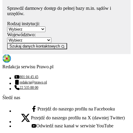
Sprawdź darmowy dostęp do pełnej bazy m.in. sądów i
urzędów.
Rodzaj instytucji:
Województwo:
Szukaj danych kontaktowych
Redakcja serwisu Prawo.pl
801 04 45 45
Numer telefonu:
redakcja@prawo.pl
Adres email:
22 535 88 00
Numer telefonu:
Śledź nas
Przejdź do naszego profilu na Facebooku
facebook - otwiera się w nowej karcie
Przejdź do naszego profilu na X (dawniej Twitter)
x - otwiera się w nowej karcie
Odwiedź nasz kanał w serwisie YouTube
youtube - otwiera się w nowej karcie