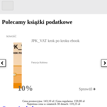
Kolejny slide
Polecamy książki podatkowe
Przejdź do: JPK_VAT krok po kroku ebook, Patrycja Kubiesa - otw
NOWOŚĆ
JPK_VAT krok po kroku ebook
Patrycja Kubiesa
Poprzednia książka
N
10%
Sprawdź
Rabatu
Cena promocyjna: 143,10 zł |
Cena regularna: 159,00 zł
Najniższa cena w ostatnich 30 dniach: 119,25 zł