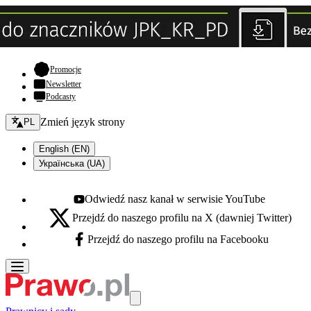
- otwiera się w nowej karcie
Promocje
Newsletter
Podcasty
Zmień język - bieżący:
Zmień język strony
PL
English (EN)
Українська (UA)
Odwiedź nasz kanał w serwisie YouTube
Youtube - otwiera się w nowej karcie
Przejdź do naszego profilu na X (dawniej Twitter)
X - otwiera się w nowej karcie
Przejdź do naszego profilu na Facebooku
Facebook - otwiera się w nowej karcie