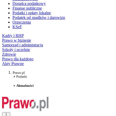
Doradca podatkowy
Finanse publiczne
Podatki i opłaty lokalne
Podatek od spadków i darowizn
Orzeczenia
KSeF
Kadry i BHP
Prawo w biznesie
Samorząd i administracja
Szkoły i uczelnie
Zdrowie
Prawo dla każdego
Akty Prawne
Prawo.pl
Podatki
Aktualności