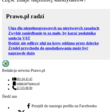
Prawo.pl radzi
Ulga dla niepełnosprawnych na nierównych zasadach
Zwykłe zaniedbanie to za mało, by karać podatnika
sankcją VAT
Rodzic nie odliczy ulgi na krew oddaną przez dziecko
Źródeł przychodu do opodatkowania może być
naprawdę dużo
Redakcja serwisu Prawo.pl
801 04 45 45
Numer telefonu:
redakcja@prawo.pl
Adres email:
22 535 88 00
Numer telefonu:
Śledź nas
Przejdź do naszego profilu na Facebooku
facebook - otwiera się w nowej karcie