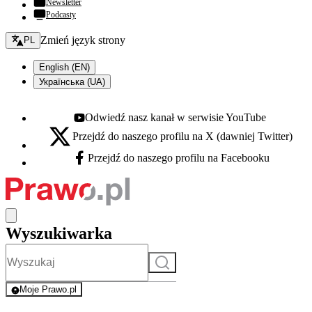
Newsletter
Podcasty
Zmień język - bieżący:
Zmień język strony
PL
English (EN)
Українська (UA)
Odwiedź nasz kanał w serwisie YouTube
Youtube - otwiera się w nowej karcie
Przejdź do naszego profilu na X (dawniej Twitter)
X - otwiera się w nowej karcie
Przejdź do naszego profilu na Facebooku
Facebook - otwiera się w nowej karcie
Wyszukiwarka
Szukaj
Moje Prawo.pl
- rejestracja i logowanie do serwisu