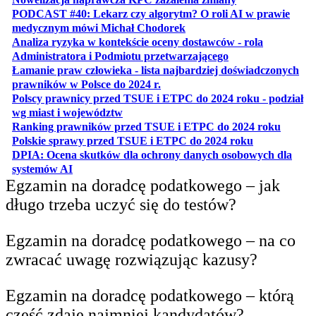
PODCAST #40: Lekarz czy algorytm? O roli AI w prawie
otwiera się w nowej karcie
medycznym mówi Michał Chodorek
Analiza ryzyka w kontekście oceny dostawców - rola
otwiera się w nowe
Administratora i Podmiotu przetwarzającego
Łamanie praw człowieka - lista najbardziej doświadczonych
otwiera się w nowej karcie
prawników w Polsce do 2024 r.
Polscy prawnicy przed TSUE i ETPC do 2024 roku - podział
otwiera się w nowej karcie
wg miast i województw
otwiera
Ranking prawników przed TSUE i ETPC do 2024 roku
otwiera się w
Polskie sprawy przed TSUE i ETPC do 2024 roku
DPIA: Ocena skutków dla ochrony danych osobowych dla
otwiera się w nowej karcie
systemów AI
Egzamin na doradcę podatkowego – jak
długo trzeba uczyć się do testów?
Egzamin na doradcę podatkowego – na co
zwracać uwagę rozwiązując kazusy?
Egzamin na doradcę podatkowego – którą
część zdaje najmniej kandydatów?