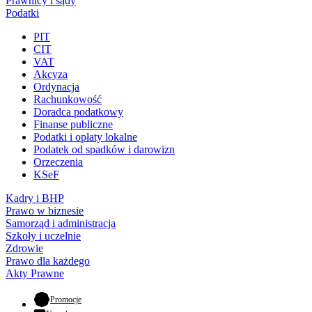
Prawnicy i sądy
Podatki
PIT
CIT
VAT
Akcyza
Ordynacja
Rachunkowość
Doradca podatkowy
Finanse publiczne
Podatki i opłaty lokalne
Podatek od spadków i darowizn
Orzeczenia
KSeF
Kadry i BHP
Prawo w biznesie
Samorząd i administracja
Szkoły i uczelnie
Zdrowie
Prawo dla każdego
Akty Prawne
- otwiera się w nowej karcie
Promocje