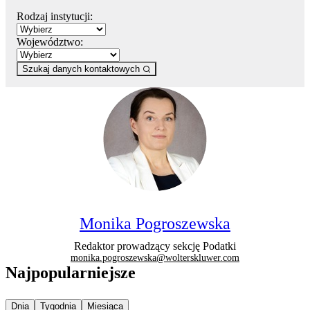
Rodzaj instytucji:
Województwo:
Szukaj danych kontaktowych
Monika Pogroszewska
Redaktor prowadzący sekcję Podatki
monika.pogroszewska@wolterskluwer.com
Najpopularniejsze
Najpopularniejsze wiadomości z
Najpopularniejsze wiadomości z
Najpopularniejsze wiadomości z
Dnia
Tygodnia
Miesiąca