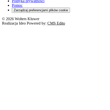
Orzeczenia
Polityka prywatności
Deregulacja
RODO
Pomoc
Cyberbezpieczeństwo
Zarządzaj preferencjami plików cookie
Franczyza
Nowe technologie
© 2026 Wolters Kluwer
Prawo autorskie
Realizacja Ideo Powered by:
CMS Edito