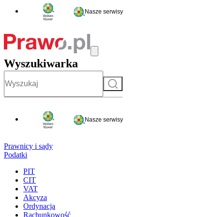
Nasze serwisy
Wyszukiwarka
Szukaj
Nasze serwisy
Prawnicy i sądy
Podatki
PIT
CIT
VAT
Akcyza
Ordynacja
Rachunkowość