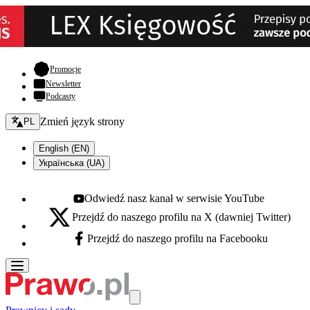
- otwiera się w nowej karcie
Promocje
Newsletter
Podcasty
Zmień język - bieżący:
Zmień język strony
PL
English (EN)
Українська (UA)
Odwiedź nasz kanał w serwisie YouTube
Youtube - otwiera się w nowej karcie
Przejdź do naszego profilu na X (dawniej Twitter)
X - otwiera się w nowej karcie
Przejdź do naszego profilu na Facebooku
Facebook - otwiera się w nowej karcie