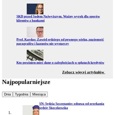
Przejdź do:
SKD przed Sądem Najwyższym. Ważny wyrok dla sporów
klientów z bankami
Przejdź do:
Prof. Kardas: Zawód sędziego od pewnego wieku, znajomość
paragrafów i kazusów nie wystarczy
Przejdź do:
Kto powinien mieć dane o zaległościach w spłatach kredytów
z sekc
Zobacz więcej artykułów
Najpopularniejsze
Najpopularniejsze wiadomości z
Najpopularniejsze wiadomości z
Najpopularniejsze wiadomości z
Dnia
Tygodnia
Miesiąca
SN: Sędzia Szczepaniec odsuwa od orzekania
sędzię Skoczkowską