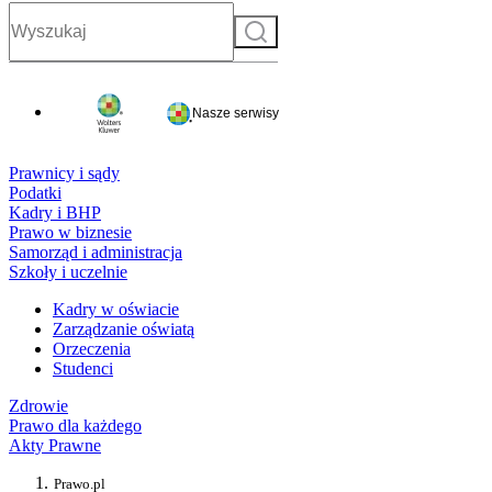
Szukaj
Nasze serwisy
Prawnicy i sądy
Podatki
Kadry i BHP
Prawo w biznesie
Samorząd i administracja
Szkoły i uczelnie
Kadry w oświacie
Zarządzanie oświatą
Orzeczenia
Studenci
Zdrowie
Prawo dla każdego
Akty Prawne
Prawo.pl