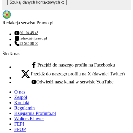
Szukaj danych kontaktowych
Redakcja serwisu Prawo.pl
801 04 45 45
Numer telefonu:
redakcja@prawo.pl
Adres email:
22 535 88 00
Numer telefonu:
Śledź nas
Przejdź do naszego profilu na Facebooku
facebook - otwiera się w nowej karcie
Przejdź do naszego profilu na X (dawniej Twitter)
x - otwiera się w nowej karcie
Odwiedź nasz kanał w serwisie YouTube
youtube - otwiera się w nowej karcie
O nas
Zespół
Kontakt
Regulamin
Księgarnia Profinfo.pl
Wolters Kluwer
FEPI
FPOP