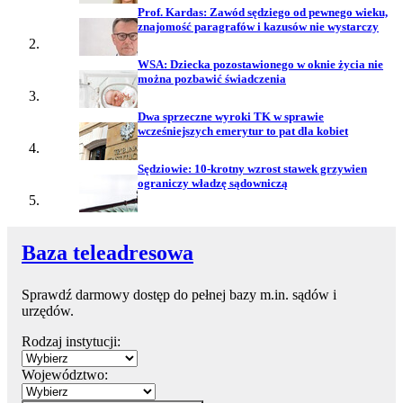
Prof. Kardas: Zawód sędziego od pewnego wieku,
znajomość paragrafów i kazusów nie wystarczy
WSA: Dziecka pozostawionego w oknie życia nie
można pozbawić świadczenia
Dwa sprzeczne wyroki TK w sprawie
wcześniejszych emerytur to pat dla kobiet
Sędziowie: 10-krotny wzrost stawek grzywien
ograniczy władzę sądowniczą
Baza teleadresowa
Sprawdź darmowy dostęp do pełnej bazy m.in. sądów i
urzędów.
Rodzaj instytucji:
Województwo: