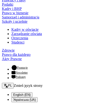
Prawnicy i sądy
Podatki
Kadry i BHP
Prawo w biznesie
Samorząd i administracja
Szkoły i uczelnie
Kadry w oświacie
Zarządzanie oświatą
Orzeczenia
Studenci
Zdrowie
Prawo dla każdego
Akty Prawne
- otwiera się w nowej karcie
Promocje
Newsletter
Podcasty
Zmień język - bieżący:
Zmień język strony
PL
English (EN)
Українська (UA)