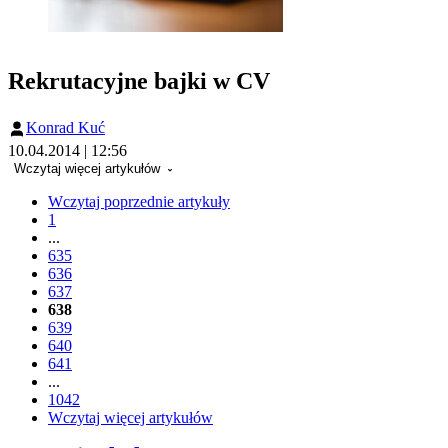
Rekrutacyjne bajki w CV
Konrad Kuć
10.04.2014 | 12:56
Wczytaj więcej artykułów
Wczytaj poprzednie artykuły
1
...
635
636
637
638
639
640
641
...
1042
Wczytaj więcej artykułów