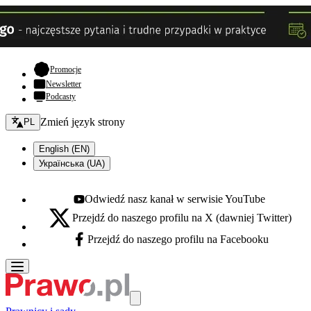
- otwiera się w nowej karcie
Promocje
Newsletter
Podcasty
Zmień język - bieżący:
Zmień język strony
PL
English (EN)
Українська (UA)
Odwiedź nasz kanał w serwisie YouTube
Youtube - otwiera się w nowej karcie
Przejdź do naszego profilu na X (dawniej Twitter)
X - otwiera się w nowej karcie
Przejdź do naszego profilu na Facebooku
Facebook - otwiera się w nowej karcie