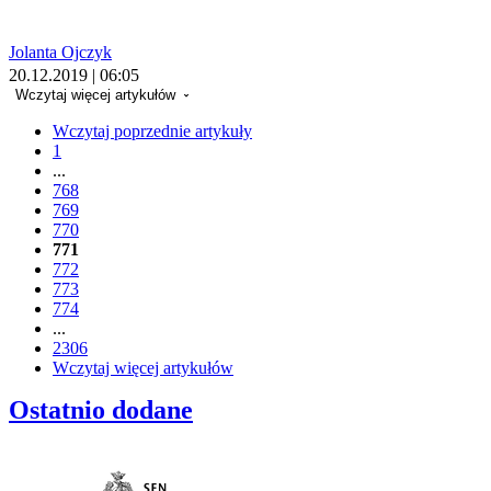
Jolanta Ojczyk
20.12.2019 | 06:05
Wczytaj więcej artykułów
Wczytaj poprzednie artykuły
1
...
768
769
770
771
772
773
774
...
2306
Wczytaj więcej artykułów
Ostatnio dodane