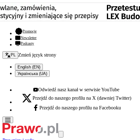
- otwiera się w nowej karcie
Promocje
Newsletter
Podcasty
Zmień język - bieżący:
Zmień język strony
PL
English (EN)
Українська (UA)
Odwiedź nasz kanał w serwisie YouTube
Youtube - otwiera się w nowej karcie
Przejdź do naszego profilu na X (dawniej Twitter)
X - otwiera się w nowej karcie
Przejdź do naszego profilu na Facebooku
Facebook - otwiera się w nowej karcie