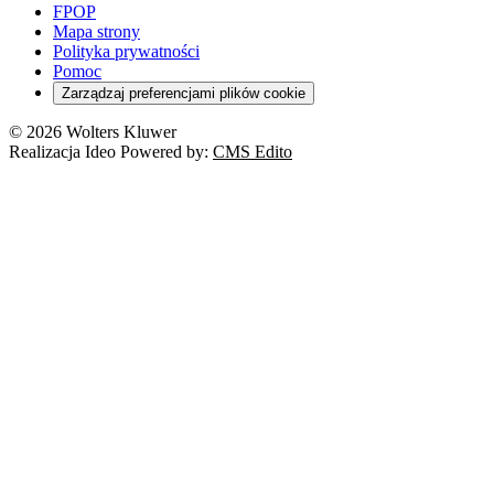
Szkoła i uczeń
FPOP
Kredyty
Turystyka
Mapa strony
Cło
Orzeczenia
Polityka prywatności
Deregulacja
RODO
Pomoc
Cyberbezpieczeństwo
Zarządzaj preferencjami plików cookie
Franczyza
Nowe technologie
© 2026 Wolters Kluwer
Prawo autorskie
Realizacja Ideo Powered by:
CMS Edito