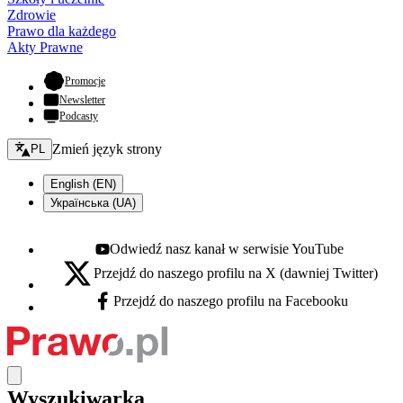
Zdrowie
Prawo dla każdego
Akty Prawne
- otwiera się w nowej karcie
Promocje
Newsletter
Podcasty
Zmień język - bieżący:
Zmień język strony
PL
English (EN)
Українська (UA)
Odwiedź nasz kanał w serwisie YouTube
Youtube - otwiera się w nowej karcie
Przejdź do naszego profilu na X (dawniej Twitter)
X - otwiera się w nowej karcie
Przejdź do naszego profilu na Facebooku
Facebook - otwiera się w nowej karcie
Wyszukiwarka