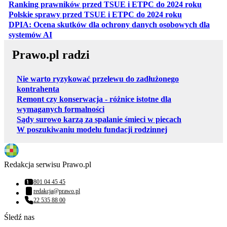
otwiera
Ranking prawników przed TSUE i ETPC do 2024 roku
otwiera się w
Polskie sprawy przed TSUE i ETPC do 2024 roku
DPIA: Ocena skutków dla ochrony danych osobowych dla
otwiera się w nowej karcie
systemów AI
Prawo.pl radzi
Nie warto ryzykować przelewu do zadłużonego
kontrahenta
Remont czy konserwacja - różnice istotne dla
wymaganych formalności
Sądy surowo karzą za spalanie śmieci w piecach
W poszukiwaniu modelu fundacji rodzinnej
Redakcja serwisu Prawo.pl
801 04 45 45
Numer telefonu:
redakcja@prawo.pl
Adres email:
22 535 88 00
Numer telefonu:
Śledź nas