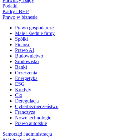
Prawnicy i sądy
Podatki
Kadry i BHP
Prawo w biznesie
Prawo gospodarcze
Małe i średnie firmy
Spółki
Finanse
Prawo AI
Budownictwo
Środowisko
Banki
Orzeczenia
Energetyka
ESG
Kredyty
Cło
Deregulacja
Cyberbezpieczeństwo
Franczyza
Nowe technologie
Prawo autorskie
Samorząd i administracja
Szkoły i uczelnie