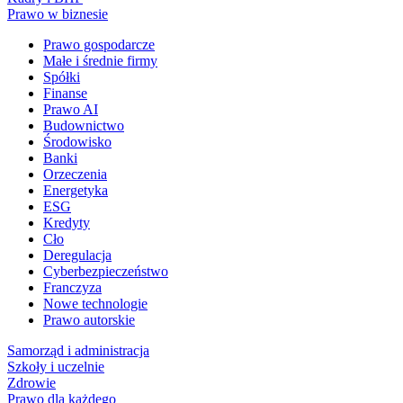
Prawo w biznesie
Prawo gospodarcze
Małe i średnie firmy
Spółki
Finanse
Prawo AI
Budownictwo
Środowisko
Banki
Orzeczenia
Energetyka
ESG
Kredyty
Cło
Deregulacja
Cyberbezpieczeństwo
Franczyza
Nowe technologie
Prawo autorskie
Samorząd i administracja
Szkoły i uczelnie
Zdrowie
Prawo dla każdego