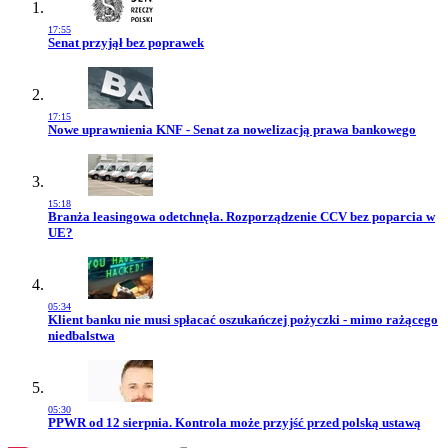
17:55
Przejdź do artykułu:
Senat przyjął bez poprawek
17:15
Przejdź do artykułu:
Nowe uprawnienia KNF - Senat za nowelizacją prawa bankowego
15:18
Przejdź do artykułu:
Branża leasingowa odetchnęła. Rozporządzenie CCV bez poparcia w
UE?
05:34
Przejdź do artykułu:
Klient banku nie musi spłacać oszukańczej pożyczki - mimo rażącego
niedbalstwa
05:30
Przejdź do artykułu:
PPWR od 12 sierpnia. Kontrola może przyjść przed polską ustawą