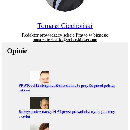
Tomasz Ciechoński
Redaktor prowadzący sekcję Prawo w biznesie
tomasz.ciechonski@wolterskluwer.com
Opinie
Przejdź do:
PPWR od 12 sierpnia. Kontrola może przyjść przed polską
ustawą
Przejdź do:
Korzystanie z narzędzi AI przez prawników wymaga oceny
ryzyka