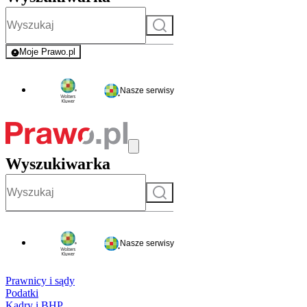
Szukaj
Moje Prawo.pl
- rejestracja i logowanie do serwisu
Nasze serwisy
Wyszukiwarka
Szukaj
Nasze serwisy
Prawnicy i sądy
Podatki
Kadry i BHP