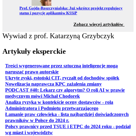
Przejdź do:
Prof. Gajda-Roszczynialska: Już wkrótce projekt regulujący
status i pozycję aplikantów KSSiP
z sekc
Zobacz więcej artykułów
Wywiad z prof. Katarzyną Grzybczyk
Artykuły eksperckie
Treści wygenerowane przez sztuczną inteligencje mogą
otwiera się w nowej karcie
naruszać prawo autorskie
otwiera 
Ukryte zyski, estoński CIT, ryczałt od dochodów spółek
otwiera się w no
Nowelizacja naprawcza KPC zażalenia zmiany
PODCAST #40: Lekarz czy algorytm? O roli AI w prawie
otwiera się w nowej karcie
medycznym mówi Michał Chodorek
Analiza ryzyka w kontekście oceny dostawców - rola
otwiera się w nowe
Administratora i Podmiotu przetwarzającego
Łamanie praw człowieka - lista najbardziej doświadczonych
otwiera się w nowej karcie
prawników w Polsce do 2024 r.
Polscy prawnicy przed TSUE i ETPC do 2024 roku - podział
otwiera się w nowej karcie
wg miast i województw