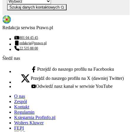
Szukaj danych kontaktowych
Redakcja serwisu Prawo.pl
801 04 45 45
Numer telefonu:
redakcja@prawo.pl
Adres email:
22 535 88 00
Numer telefonu:
Śledź nas
Przejdź do naszego profilu na Facebooku
facebook - otwiera się w nowej karcie
Przejdź do naszego profilu na X (dawniej Twitter)
x - otwiera się w nowej karcie
Odwiedź nasz kanał w serwisie YouTube
youtube - otwiera się w nowej karcie
O nas
Zespół
Kontakt
Regulamin
Księgarnia Profinfo.pl
Wolters Kluwer
FEPI