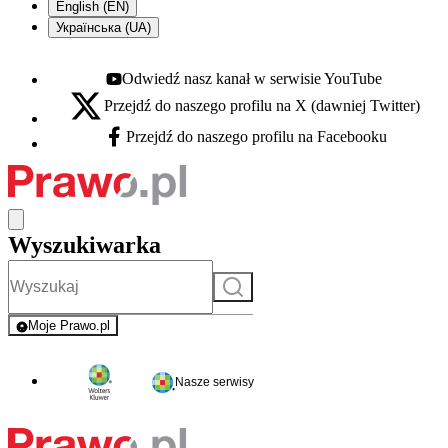
English (EN)
Українська (UA)
Odwiedź nasz kanał w serwisie YouTube
Youtube - otwiera się w nowej karcie
Przejdź do naszego profilu na X (dawniej Twitter)
X - otwiera się w nowej karcie
Przejdź do naszego profilu na Facebooku
Facebook - otwiera się w nowej karcie
Wyszukiwarka
Szukaj
Moje Prawo.pl
- rejestracja i logowanie do serwisu
Nasze serwisy