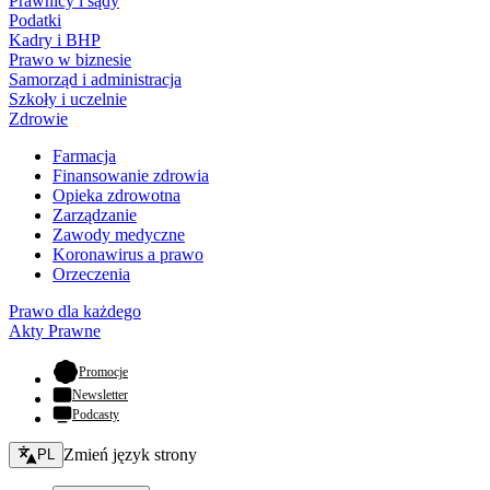
Prawnicy i sądy
Podatki
Kadry i BHP
Prawo w biznesie
Samorząd i administracja
Szkoły i uczelnie
Zdrowie
Farmacja
Finansowanie zdrowia
Opieka zdrowotna
Zarządzanie
Zawody medyczne
Koronawirus a prawo
Orzeczenia
Prawo dla każdego
Akty Prawne
- otwiera się w nowej karcie
Promocje
Newsletter
Podcasty
Zmień język - bieżący:
Zmień język strony
PL