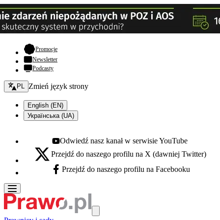
- otwiera się w nowej karcie
Promocje
Newsletter
Podcasty
Zmień język - bieżący:
Zmień język strony
PL
English (EN)
Українська (UA)
Odwiedź nasz kanał w serwisie YouTube
Youtube - otwiera się w nowej karcie
Przejdź do naszego profilu na X (dawniej Twitter)
X - otwiera się w nowej karcie
Przejdź do naszego profilu na Facebooku
Facebook - otwiera się w nowej karcie