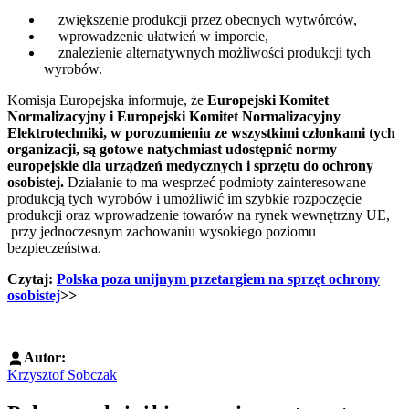
zwiększenie produkcji przez obecnych wytwórców,
wprowadzenie ułatwień w imporcie,
znalezienie alternatywnych możliwości produkcji tych
wyrobów.
Komisja Europejska informuje, że
Europejski Komitet
Normalizacyjny i Europejski Komitet Normalizacyjny
Elektrotechniki, w porozumieniu ze wszystkimi członkami tych
organizacji,
są gotowe natychmiast udostępnić normy
europejskie dla urządzeń medycznych i sprzętu do ochrony
osobistej.
Działanie to ma wesprzeć podmioty zainteresowane
produkcją tych wyrobów i umożliwić im szybkie rozpoczęcie
produkcji oraz wprowadzenie towarów na rynek wewnętrzny UE,
przy jednoczesnym zachowaniu wysokiego poziomu
bezpieczeństwa.
Czytaj:
Polska poza unijnym przetargiem na sprzęt ochrony
osobistej
>>
Autor:
Krzysztof Sobczak