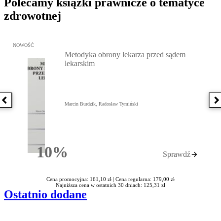
Polecamy książki prawnicze o tematyce
zdrowotnej
Przejdź do: Metodyka obrony lekarza przed sądem lekarskim, Marc
NOWOŚĆ
Metodyka obrony lekarza przed sądem
lekarskim
Poprzednia książka
N
Marcin Burdzik, Radosław Tymiński
10%
Sprawdź
Rabatu
Cena promocyjna: 161,10 zł |
Cena regularna: 179,00 zł
Najniższa cena w ostatnich 30 dniach: 125,31 zł
Ostatnio dodane