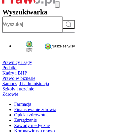
Wyszukiwarka
Szukaj
Nasze serwisy
Prawnicy i sądy
Podatki
Kadry i BHP
Prawo w biznesie
Samorząd i administracja
Szkoły i uczelnie
Zdrowie
Farmacja
Finansowanie zdrowia
Opieka zdrowotna
Zarządzanie
Zawody medyczne
Koronawirus a prawo