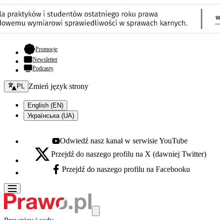
- otwiera się w nowej karcie
Promocje
Newsletter
Podcasty
Zmień język - bieżący:
Zmień język strony
PL
English (EN)
Українська (UA)
Odwiedź nasz kanał w serwisie YouTube
Youtube - otwiera się w nowej karcie
Przejdź do naszego profilu na X (dawniej Twitter)
X - otwiera się w nowej karcie
Przejdź do naszego profilu na Facebooku
Facebook - otwiera się w nowej karcie