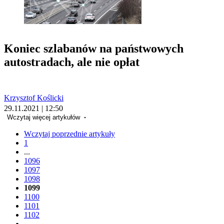
Koniec szlabanów na państwowych
autostradach, ale nie opłat
Krzysztof Koślicki
29.11.2021 | 12:50
Wczytaj więcej artykułów
Wczytaj poprzednie artykuły
1
...
1096
1097
1098
1099
1100
1101
1102
...