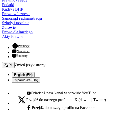
Prawnicy i sądy
Podatki
Kadry i BHP
Prawo w biznesie
Samorząd i administracja
Szkoły i uczelnie
Zdrowie
Prawo dla każdego
Akty Prawne
- otwiera się w nowej karcie
Promocje
Newsletter
Podcasty
Zmień język - bieżący:
Zmień język strony
PL
English (EN)
Українська (UA)
Odwiedź nasz kanał w serwisie YouTube
Youtube - otwiera się w nowej karcie
Przejdź do naszego profilu na X (dawniej Twitter)
X - otwiera się w nowej karcie
Przejdź do naszego profilu na Facebooku
Facebook - otwiera się w nowej karcie