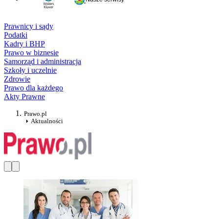
Prawnicy i sądy
Podatki
Kadry i BHP
Prawo w biznesie
Samorząd i administracja
Szkoły i uczelnie
Zdrowie
Prawo dla każdego
Akty Prawne
Prawo.pl
Aktualności