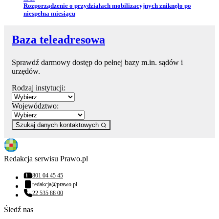
Przejdź do artykułu:
Rozporządzenie o przydziałach mobilizacyjnych zniknęło po
niespełna miesiącu
Baza teleadresowa
Sprawdź darmowy dostęp do pełnej bazy m.in. sądów i
urzędów.
Rodzaj instytucji:
Województwo:
Szukaj danych kontaktowych
Redakcja serwisu Prawo.pl
801 04 45 45
Numer telefonu:
redakcja@prawo.pl
Adres email:
22 535 88 00
Numer telefonu:
Śledź nas