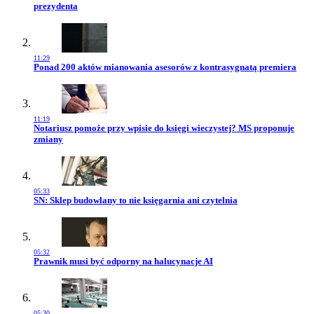
prezydenta
11:29
Przejdź do artykułu:
Ponad 200 aktów mianowania asesorów z kontrasygnatą premiera
11:19
Przejdź do artykułu:
Notariusz pomoże przy wpisie do księgi wieczystej? MS proponuje
zmiany
05:33
Przejdź do artykułu:
SN: Sklep budowlany to nie księgarnia ani czytelnia
05:32
Przejdź do artykułu:
Prawnik musi być odporny na halucynacje AI
05:30