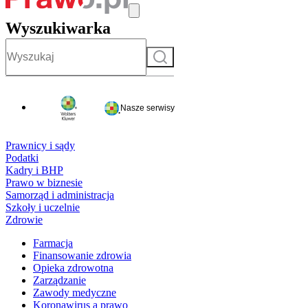
Wyszukiwarka
Szukaj
Nasze serwisy
Prawnicy i sądy
Podatki
Kadry i BHP
Prawo w biznesie
Samorząd i administracja
Szkoły i uczelnie
Zdrowie
Farmacja
Finansowanie zdrowia
Opieka zdrowotna
Zarządzanie
Zawody medyczne
Koronawirus a prawo