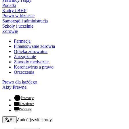
Prawnicy i sądy
Podatki
Kadry i BHP
Prawo w biznesie
Samorząd i administracja
Szkoły i uczelnie
Zdrowie
Farmacja
Finansowanie zdrowia
Opieka zdrowotna
Zarządzanie
Zawody medyczne
Koronawirus a prawo
Orzeczenia
Prawo dla każdego
Akty Prawne
- otwiera się w nowej karcie
Promocje
Newsletter
Podcasty
Zmień język - bieżący:
Zmień język strony
PL