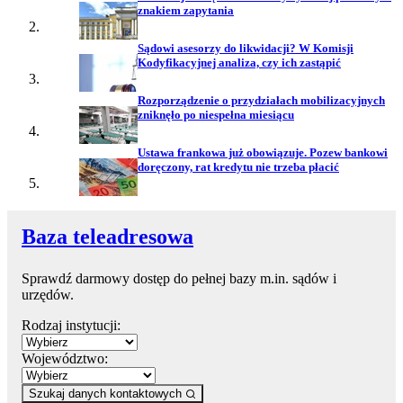
znakiem zapytania
Sądowi asesorzy do likwidacji? W Komisji
Kodyfikacyjnej analiza, czy ich zastąpić
Rozporządzenie o przydziałach mobilizacyjnych
zniknęło po niespełna miesiącu
Ustawa frankowa już obowiązuje. Pozew bankowi
doręczony, rat kredytu nie trzeba płacić
Baza teleadresowa
Sprawdź darmowy dostęp do pełnej bazy m.in. sądów i
urzędów.
Rodzaj instytucji:
Województwo:
Szukaj danych kontaktowych