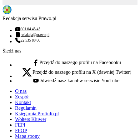
Redakcja serwisu Prawo.pl
801 04 45 45
Numer telefonu:
redakcja@prawo.pl
Adres email:
22 535 88 00
Numer telefonu:
Śledź nas
Przejdź do naszego profilu na Facebooku
facebook - otwiera się w nowej karcie
Przejdź do naszego profilu na X (dawniej Twitter)
x - otwiera się w nowej karcie
Odwiedź nasz kanał w serwisie YouTube
youtube - otwiera się w nowej karcie
O nas
Zespół
Kontakt
Regulamin
Księgarnia Profinfo.pl
Wolters Kluwer
FEPI
FPOP
Mapa strony