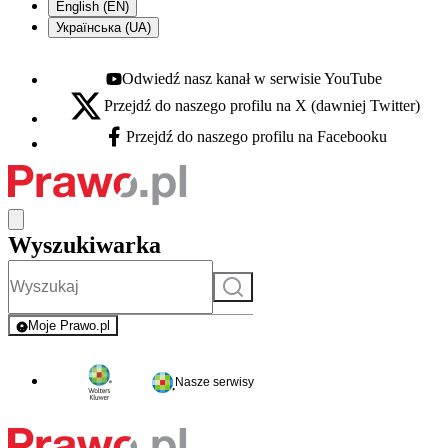
English (EN)
Українська (UA)
Odwiedź nasz kanał w serwisie YouTube
Youtube - otwiera się w nowej karcie
Przejdź do naszego profilu na X (dawniej Twitter)
X - otwiera się w nowej karcie
Przejdź do naszego profilu na Facebooku
Facebook - otwiera się w nowej karcie
Wyszukiwarka
Szukaj
Moje Prawo.pl
- rejestracja i logowanie do serwisu
Nasze serwisy