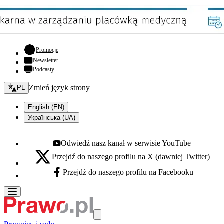
- otwiera się w nowej karcie
Promocje
Newsletter
Podcasty
Zmień język - bieżący:
Zmień język strony
PL
English (EN)
Українська (UA)
Odwiedź nasz kanał w serwisie YouTube
Youtube - otwiera się w nowej karcie
Przejdź do naszego profilu na X (dawniej Twitter)
X - otwiera się w nowej karcie
Przejdź do naszego profilu na Facebooku
Facebook - otwiera się w nowej karcie