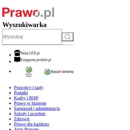
Wyszukiwarka
Szukaj
otwiera się w nowej karcie
Sklep LEX.pl
otwiera się w nowej karcie
Księgarnia profinfo.pl
Nasze serwisy
Prawnicy i sądy
Podatki
Kadry i BHP
Prawo w biznesie
Samorząd i administracja
Szkoły i uczelnie
Zdrowie
Prawo dla każdego
Akty Prawne