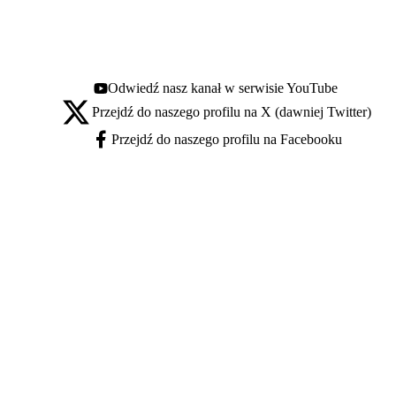
Odwiedź nasz kanał w serwisie YouTube
Youtube - otwiera się w nowej karcie
Przejdź do naszego profilu na X (dawniej Twitter)
X - otwiera się w nowej karcie
Przejdź do naszego profilu na Facebooku
Facebook - otwiera się w nowej karcie