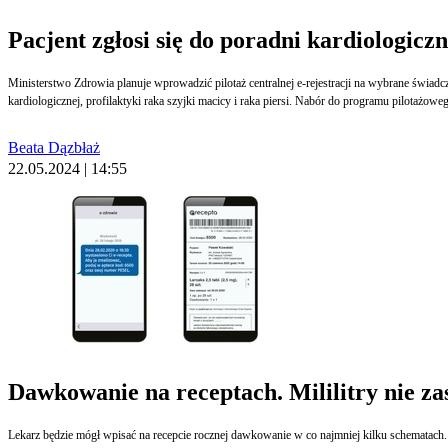
Pacjent zgłosi się do poradni kardiologiczn
Ministerstwo Zdrowia planuje wprowadzić pilotaż centralnej e-rejestracji na wybrane świadc
kardiologicznej, profilaktyki raka szyjki macicy i raka piersi. Nabór do programu pilotażo
Beata Dązbłaż
22.05.2024 | 14:55
Dawkowanie na receptach. Mililitry nie zas
Lekarz będzie mógł wpisać na recepcie rocznej dawkowanie w co najmniej kilku schematach