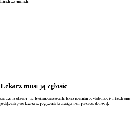
ilitrach czy gramach.
Lekarz musi ją zgłosić
czerbku na zdrowiu - np. istotnego zeszpecenia, lekarz powinien powiadomić o tym fakcie orga
 podejrzenia przez lekarza, że pogryzienie jest następstwem przemocy domowej.