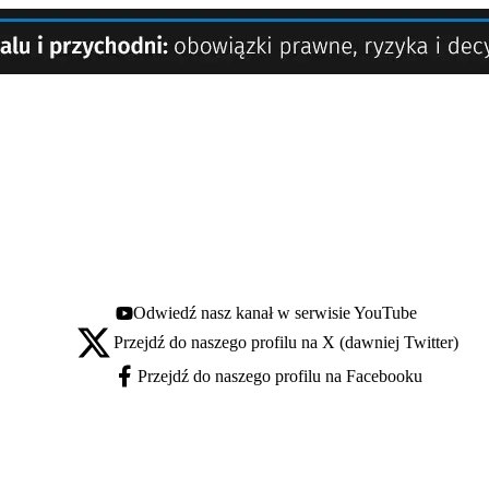
Odwiedź nasz kanał w serwisie YouTube
Youtube - otwiera się w nowej karcie
Przejdź do naszego profilu na X (dawniej Twitter)
X - otwiera się w nowej karcie
Przejdź do naszego profilu na Facebooku
Facebook - otwiera się w nowej karcie