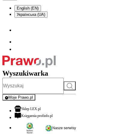
English (EN)
Українська (UA)
Wyszukiwarka
Szukaj
Moje Prawo.pl
- rejestracja i logowanie do serwisu
otwiera się w nowej karcie
Sklep LEX.pl
otwiera się w nowej karcie
Księgarnia profinfo.pl
Nasze serwisy