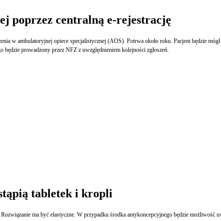
ej poprzez centralną e-rejestrację
zenia w ambulatoryjnej opiece specjalistycznej (AOS). Potrwa około roku. Pacjent będzie mógł 
wego będzie prowadzony przez NFZ z uwzględnieniem kolejności zgłoszeń.
tąpią tabletek i kropli
. Rozwiązanie ma być elastyczne. W przypadku środka antykoncepcyjnego będzie możliwość uwz