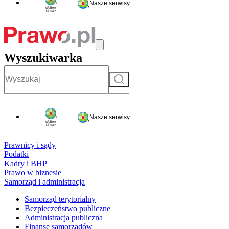
Nasze serwisy
Wyszukiwarka
Szukaj
Nasze serwisy
Prawnicy i sądy
Podatki
Kadry i BHP
Prawo w biznesie
Samorząd i administracja
Samorząd terytorialny
Bezpieczeństwo publiczne
Administracja publiczna
Finanse samorządów