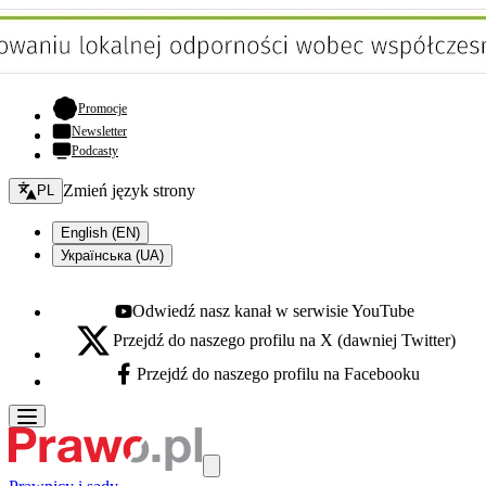
- otwiera się w nowej karcie
Promocje
Newsletter
Podcasty
Zmień język - bieżący:
Zmień język strony
PL
English (EN)
Українська (UA)
Odwiedź nasz kanał w serwisie YouTube
Youtube - otwiera się w nowej karcie
Przejdź do naszego profilu na X (dawniej Twitter)
X - otwiera się w nowej karcie
Przejdź do naszego profilu na Facebooku
Facebook - otwiera się w nowej karcie