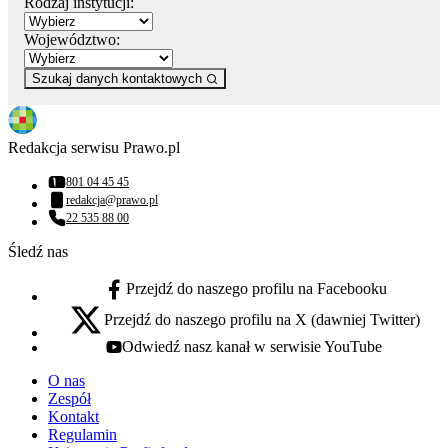
Rodzaj instytucji:
Województwo:
Szukaj danych kontaktowych
Redakcja serwisu Prawo.pl
801 04 45 45
Numer telefonu:
redakcja@prawo.pl
Adres email:
22 535 88 00
Numer telefonu:
Śledź nas
Przejdź do naszego profilu na Facebooku
facebook - otwiera się w nowej karcie
Przejdź do naszego profilu na X (dawniej Twitter)
x - otwiera się w nowej karcie
Odwiedź nasz kanał w serwisie YouTube
youtube - otwiera się w nowej karcie
O nas
Zespół
Kontakt
Regulamin