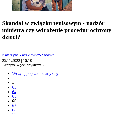
Skandal w związku tenisowym - nadzór
ministra czy wdrożenie procedur ochrony
dzieci?
Katarzyna Żaczkiewicz-Zborska
25.11.2022 | 16:10
Wczytaj więcej artykułów
Wczytaj poprzednie artykuły
1
...
63
64
65
66
67
68