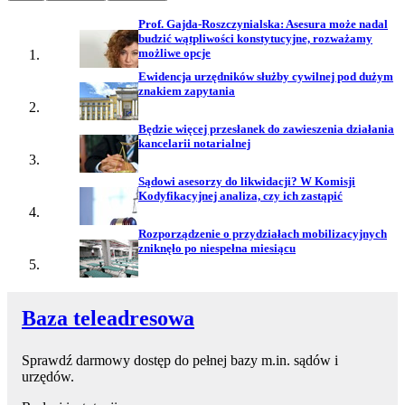
Prof. Gajda-Roszczynialska: Asesura może nadal
budzić wątpliwości konstytucyjne, rozważamy
możliwe opcje
Ewidencja urzędników służby cywilnej pod dużym
znakiem zapytania
Będzie więcej przesłanek do zawieszenia działania
kancelarii notarialnej
Sądowi asesorzy do likwidacji? W Komisji
Kodyfikacyjnej analiza, czy ich zastąpić
Rozporządzenie o przydziałach mobilizacyjnych
zniknęło po niespełna miesiącu
Baza teleadresowa
Sprawdź darmowy dostęp do pełnej bazy m.in. sądów i
urzędów.