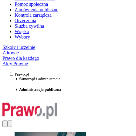
Pomoc społeczna
Zamówienia publiczne
Kontrola zarządcza
Orzeczenia
Służba cywilna
Wojsko
Wybory
Szkoły i uczelnie
Zdrowie
Prawo dla każdego
Akty Prawne
Prawo.pl
Samorząd i administracja
Administracja publiczna