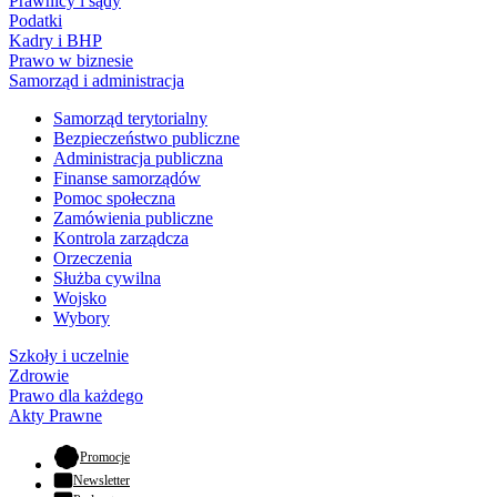
Prawnicy i sądy
Podatki
Kadry i BHP
Prawo w biznesie
Samorząd i administracja
Samorząd terytorialny
Bezpieczeństwo publiczne
Administracja publiczna
Finanse samorządów
Pomoc społeczna
Zamówienia publiczne
Kontrola zarządcza
Orzeczenia
Służba cywilna
Wojsko
Wybory
Szkoły i uczelnie
Zdrowie
Prawo dla każdego
Akty Prawne
- otwiera się w nowej karcie
Promocje
Newsletter