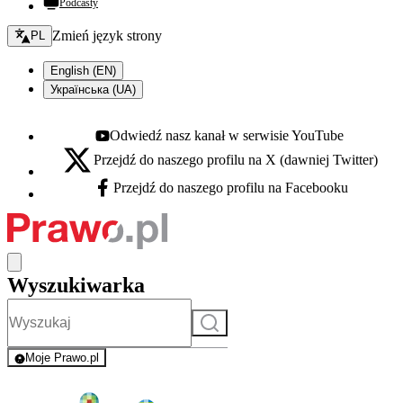
Podcasty
Zmień język - bieżący:
Zmień język strony
PL
English (EN)
Українська (UA)
Odwiedź nasz kanał w serwisie YouTube
Youtube - otwiera się w nowej karcie
Przejdź do naszego profilu na X (dawniej Twitter)
X - otwiera się w nowej karcie
Przejdź do naszego profilu na Facebooku
Facebook - otwiera się w nowej karcie
Wyszukiwarka
Szukaj
Moje Prawo.pl
- rejestracja i logowanie do serwisu