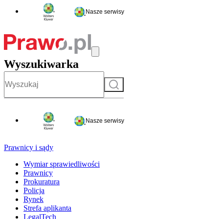
Nasze serwisy
Wyszukiwarka
Szukaj
Nasze serwisy
Prawnicy i sądy
Wymiar sprawiedliwości
Prawnicy
Prokuratura
Policja
Rynek
Strefa aplikanta
LegalTech