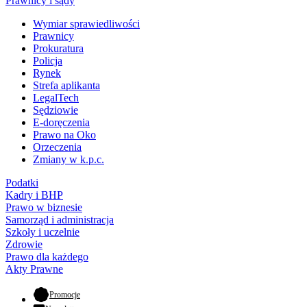
Prawnicy i sądy
Wymiar sprawiedliwości
Prawnicy
Prokuratura
Policja
Rynek
Strefa aplikanta
LegalTech
Sędziowie
E-doręczenia
Prawo na Oko
Orzeczenia
Zmiany w k.p.c.
Podatki
Kadry i BHP
Prawo w biznesie
Samorząd i administracja
Szkoły i uczelnie
Zdrowie
Prawo dla każdego
Akty Prawne
- otwiera się w nowej karcie
Promocje