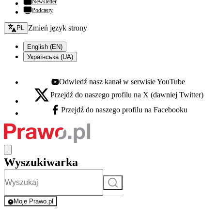
Newsletter
Podcasty
Zmień język - bieżący:
Zmień język strony
PL
English (EN)
Українська (UA)
Odwiedź nasz kanał w serwisie YouTube
Youtube - otwiera się w nowej karcie
Przejdź do naszego profilu na X (dawniej Twitter)
X - otwiera się w nowej karcie
Przejdź do naszego profilu na Facebooku
Facebook - otwiera się w nowej karcie
Wyszukiwarka
Szukaj
Moje Prawo.pl
- rejestracja i logowanie do serwisu