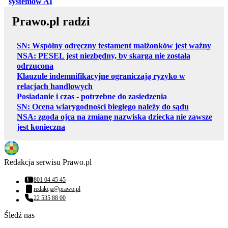
otwiera się w nowej karcie
systemów AI
Prawo.pl radzi
SN: Wspólny odręczny testament małżonków jest ważny
NSA: PESEL jest niezbędny, by skarga nie została
odrzucona
Klauzule indemnifikacyjne ograniczają ryzyko w
relacjach handlowych
Posiadanie i czas - potrzebne do zasiedzenia
SN: Ocena wiarygodności biegłego należy do sądu
NSA: zgoda ojca na zmianę nazwiska dziecka nie zawsze
jest konieczna
Redakcja serwisu Prawo.pl
801 04 45 45
Numer telefonu:
redakcja@prawo.pl
Adres email:
22 535 88 00
Numer telefonu:
Śledź nas