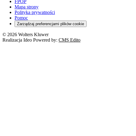
Szkoła i uczeń
FPOP
Kredyty
Turystyka
Mapa strony
Cło
Orzeczenia
Polityka prywatności
Deregulacja
RODO
Pomoc
Cyberbezpieczeństwo
Zarządzaj preferencjami plików cookie
Franczyza
Nowe technologie
© 2026 Wolters Kluwer
Prawo autorskie
Realizacja Ideo Powered by:
CMS Edito