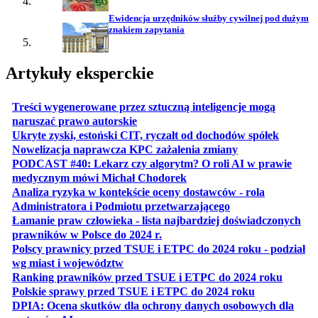
Ewidencja urzędników służby cywilnej pod dużym
znakiem zapytania
Artykuły eksperckie
Treści wygenerowane przez sztuczną inteligencje mogą
otwiera się w nowej karcie
naruszać prawo autorskie
otwiera 
Ukryte zyski, estoński CIT, ryczałt od dochodów spółek
otwiera się w no
Nowelizacja naprawcza KPC zażalenia zmiany
PODCAST #40: Lekarz czy algorytm? O roli AI w prawie
otwiera się w nowej karcie
medycznym mówi Michał Chodorek
Analiza ryzyka w kontekście oceny dostawców - rola
otwiera się w nowe
Administratora i Podmiotu przetwarzającego
Łamanie praw człowieka - lista najbardziej doświadczonych
otwiera się w nowej karcie
prawników w Polsce do 2024 r.
Polscy prawnicy przed TSUE i ETPC do 2024 roku - podział
otwiera się w nowej karcie
wg miast i województw
otwiera
Ranking prawników przed TSUE i ETPC do 2024 roku
otwiera się w
Polskie sprawy przed TSUE i ETPC do 2024 roku
DPIA: Ocena skutków dla ochrony danych osobowych dla