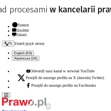
- otwiera się w nowej karcie
Promocje
Newsletter
Podcasty
Zmień język - bieżący:
Zmień język strony
PL
English (EN)
Українська (UA)
Odwiedź nasz kanał w serwisie YouTube
Youtube - otwiera się w nowej karcie
Przejdź do naszego profilu na X (dawniej Twitter)
X - otwiera się w nowej karcie
Przejdź do naszego profilu na Facebooku
Facebook - otwiera się w nowej karcie