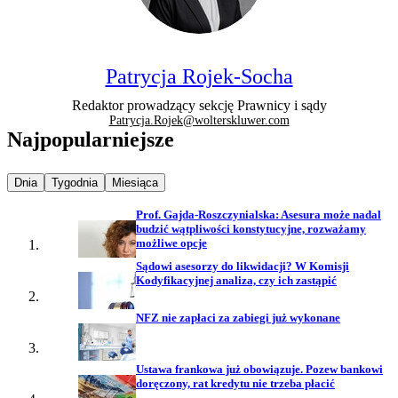
Patrycja Rojek-Socha
Redaktor prowadzący sekcję Prawnicy i sądy
Patrycja.Rojek@wolterskluwer.com
Najpopularniejsze
Najpopularniejsze wiadomości z
Najpopularniejsze wiadomości z
Najpopularniejsze wiadomości z
Dnia
Tygodnia
Miesiąca
Prof. Gajda-Roszczynialska: Asesura może nadal
budzić wątpliwości konstytucyjne, rozważamy
możliwe opcje
Sądowi asesorzy do likwidacji? W Komisji
Kodyfikacyjnej analiza, czy ich zastąpić
NFZ nie zapłaci za zabiegi już wykonane
Ustawa frankowa już obowiązuje. Pozew bankowi
doręczony, rat kredytu nie trzeba płacić