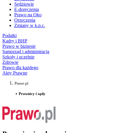
Sędziowie
E-doręczenia
Prawo na Oko
Orzeczenia
Zmiany w k.p.c.
Podatki
Kadry i BHP
Prawo w biznesie
Samorząd i administracja
Szkoły i uczelnie
Zdrowie
Prawo dla każdego
Akty Prawne
Prawo.pl
Prawnicy i sądy