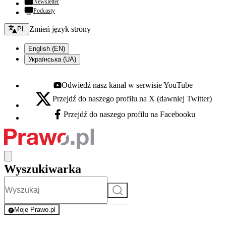
Newsletter
Podcasty
Zmień język - bieżący:
Zmień język strony
PL
English (EN)
Українська (UA)
Odwiedź nasz kanał w serwisie YouTube
Youtube - otwiera się w nowej karcie
Przejdź do naszego profilu na X (dawniej Twitter)
X - otwiera się w nowej karcie
Przejdź do naszego profilu na Facebooku
Facebook - otwiera się w nowej karcie
Wyszukiwarka
Szukaj
Moje Prawo.pl
- rejestracja i logowanie do serwisu