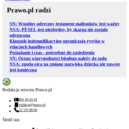
Prawo.pl radzi
SN: Wspólny odręczny testament małżonków jest ważny
NSA: PESEL jest niezbędny, by skarga nie została
odrzucona
Klauzule indemnifikacyjne ograniczają ryzyko w
relacjach handlowych
Posiadanie i czas - potrzebne do zasiedzenia
SN: Ocena wiarygodności biegłego należy do sądu
NSA: zgoda ojca na zmianę nazwiska dziecka nie zawsze
jest konieczna
Redakcja serwisu Prawo.pl
801 04 45 45
Numer telefonu:
redakcja@prawo.pl
Adres email:
22 535 88 00
Numer telefonu:
Śledź nas