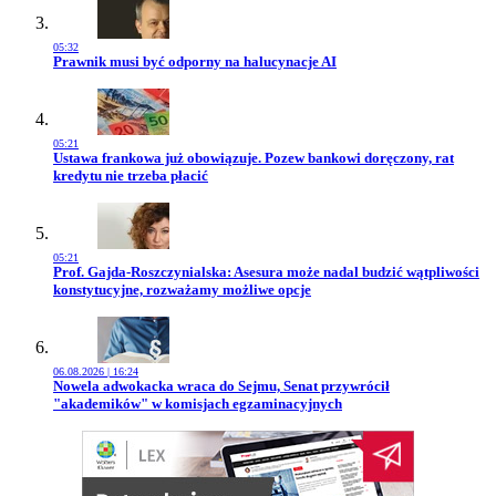
05:32
Przejdź do artykułu:
Prawnik musi być odporny na halucynacje AI
05:21
Przejdź do artykułu:
Ustawa frankowa już obowiązuje. Pozew bankowi doręczony, rat
kredytu nie trzeba płacić
05:21
Przejdź do artykułu:
Prof. Gajda-Roszczynialska: Asesura może nadal budzić wątpliwości
konstytucyjne, rozważamy możliwe opcje
06.08.2026 | 16:24
Przejdź do artykułu:
Nowela adwokacka wraca do Sejmu, Senat przywrócił
"akademików" w komisjach egzaminacyjnych