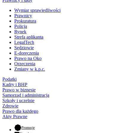
Prawnicy i sądy
Wymiar sprawiedliwości
Prawnicy
Prokuratura
Policja
Rynek
Strefa aplikanta
LegalTech
Sędziowie
E-doręczenia
Prawo na Oko
Orzeczenia
Zmiany w k.p.c.
Podatki
Kadry i BHP
Prawo w biznesie
Samorząd i administracja
Szkoły i uczelnie
Zdrowie
Prawo dla każdego
Akty Prawne
- otwiera się w nowej karcie
Promocje