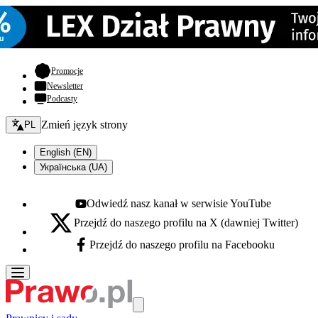
- otwiera się w nowej karcie
Promocje
Newsletter
Podcasty
Zmień język - bieżący:
Zmień język strony
PL
English (EN)
Українська (UA)
Odwiedź nasz kanał w serwisie YouTube
Youtube - otwiera się w nowej karcie
Przejdź do naszego profilu na X (dawniej Twitter)
X - otwiera się w nowej karcie
Przejdź do naszego profilu na Facebooku
Facebook - otwiera się w nowej karcie