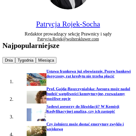
Patrycja Rojek-Socha
Redaktor prowadzący sekcję Prawnicy i sądy
Patrycja.Rojek@wolterskluwer.com
Najpopularniejsze
Najpopularniejsze wiadomości z
Najpopularniejsze wiadomości z
Najpopularniejsze wiadomości z
Dnia
Tygodnia
Miesiąca
Ustawa frankowa już obowiązuje. Pozew bankowi
doręczony, rat kredytu nie trzeba płacić
Prof. Gajda-Roszczynialska: Asesura może nadal
budzić wątpliwości konstytucyjne, rozważamy
możliwe opcje
Sądowi asesorzy do likwidacji? W Komisji
Kodyfikacyjnej analiza, czy ich zastąpić
Czy żołnierz może dostać emeryturę zwykłą i
wojskową