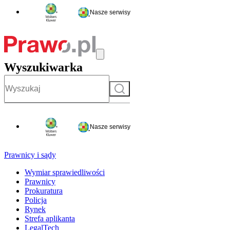
Nasze serwisy
Wyszukiwarka
Szukaj
Nasze serwisy
Prawnicy i sądy
Wymiar sprawiedliwości
Prawnicy
Prokuratura
Policja
Rynek
Strefa aplikanta
LegalTech