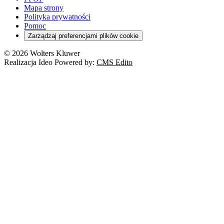
Kredyty
Turystyka
Mapa strony
Cło
Orzeczenia
Polityka prywatności
Deregulacja
RODO
Pomoc
Cyberbezpieczeństwo
Zarządzaj preferencjami plików cookie
Franczyza
Nowe technologie
© 2026 Wolters Kluwer
Prawo autorskie
Realizacja Ideo Powered by:
CMS Edito