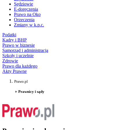
Sędziowie
E-doręczenia
Prawo na Oko
Orzeczenia
Zmiany w k.p.c.
Podatki
Kadry i BHP
Prawo w biznesie
Samorząd i administracja
Szkoły i uczelnie
Zdrowie
Prawo dla każdego
Akty Prawne
Prawo.pl
Prawnicy i sądy