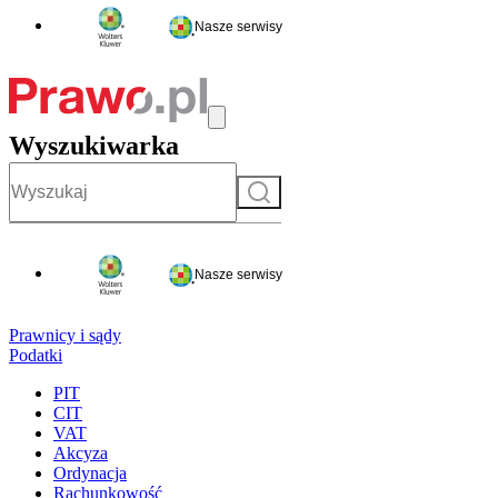
Nasze serwisy
Wyszukiwarka
Szukaj
Nasze serwisy
Prawnicy i sądy
Podatki
PIT
CIT
VAT
Akcyza
Ordynacja
Rachunkowość