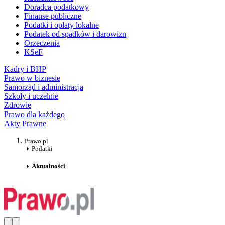
Doradca podatkowy
Finanse publiczne
Podatki i opłaty lokalne
Podatek od spadków i darowizn
Orzeczenia
KSeF
Kadry i BHP
Prawo w biznesie
Samorząd i administracja
Szkoły i uczelnie
Zdrowie
Prawo dla każdego
Akty Prawne
Prawo.pl
Podatki
Aktualności