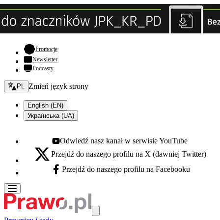
- otwiera się w nowej karcie
Promocje
Newsletter
Podcasty
Zmień język - bieżący:
Zmień język strony
PL
English (EN)
Українська (UA)
Odwiedź nasz kanał w serwisie YouTube
Youtube - otwiera się w nowej karcie
Przejdź do naszego profilu na X (dawniej Twitter)
X - otwiera się w nowej karcie
Przejdź do naszego profilu na Facebooku
Facebook - otwiera się w nowej karcie