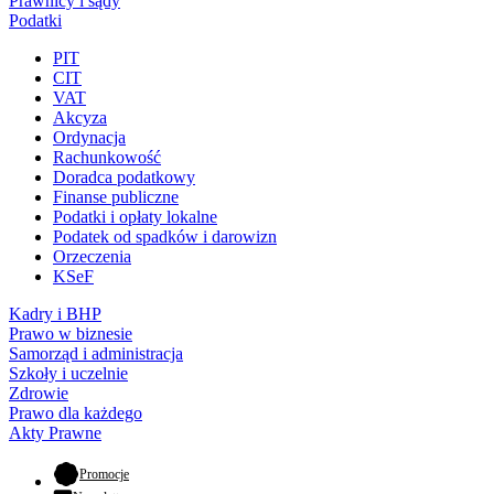
Prawnicy i sądy
Podatki
PIT
CIT
VAT
Akcyza
Ordynacja
Rachunkowość
Doradca podatkowy
Finanse publiczne
Podatki i opłaty lokalne
Podatek od spadków i darowizn
Orzeczenia
KSeF
Kadry i BHP
Prawo w biznesie
Samorząd i administracja
Szkoły i uczelnie
Zdrowie
Prawo dla każdego
Akty Prawne
- otwiera się w nowej karcie
Promocje