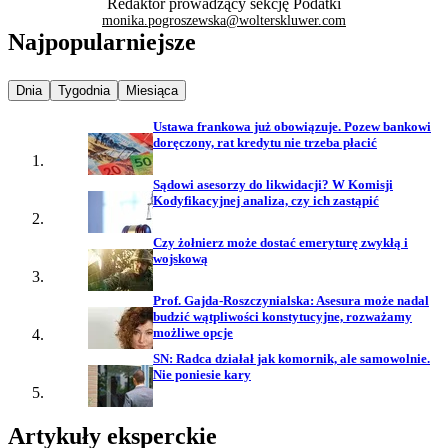
Redaktor prowadzący sekcję Podatki
monika.pogroszewska@wolterskluwer.com
Najpopularniejsze
Najpopularniejsze wiadomości z
Najpopularniejsze wiadomości z
Najpopularniejsze wiadomości z
Dnia
Tygodnia
Miesiąca
Ustawa frankowa już obowiązuje. Pozew bankowi
doręczony, rat kredytu nie trzeba płacić
Sądowi asesorzy do likwidacji? W Komisji
Kodyfikacyjnej analiza, czy ich zastąpić
Czy żołnierz może dostać emeryturę zwykłą i
wojskową
Prof. Gajda-Roszczynialska: Asesura może nadal
budzić wątpliwości konstytucyjne, rozważamy
możliwe opcje
SN: Radca działał jak komornik, ale samowolnie.
Nie poniesie kary
Artykuły eksperckie