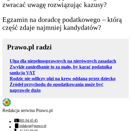
zwracać uwagę rozwiązując kazusy?
Egzamin na doradcę podatkowego – którą
część zdaje najmniej kandydatów?
Prawo.pl radzi
Ulga dla niepełnosprawnych na nierównych zasadach
Zwykłe zaniedbanie to za mało, by karać podatnika
sankcją VAT
Rodzic nie odliczy ulgi na krew oddaną przez dziecko
Źródeł przychodu do opodatkowania może być
naprawdę dużo
Redakcja serwisu Prawo.pl
801 04 45 45
Numer telefonu:
redakcja@prawo.pl
Adres email:
22 535 88 00