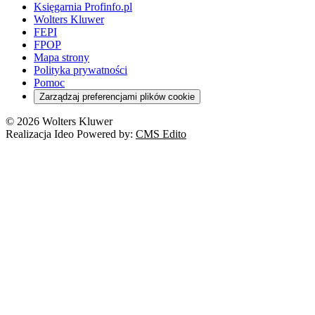
Domowe finanse
Księgarnia Profinfo.pl
Orzeczenia
Orzeczenia
Służba cywilna
Nowe uprawnienia PIP
Emerytury i renty
Wolters Kluwer
Energetyka
Wojsko
Pacjent
FEPI
ESG
Wybory
Szkoła i uczeń
FPOP
Kredyty
Turystyka
Mapa strony
Cło
Orzeczenia
Polityka prywatności
Deregulacja
RODO
Pomoc
Cyberbezpieczeństwo
Zarządzaj preferencjami plików cookie
Franczyza
Nowe technologie
© 2026 Wolters Kluwer
Prawo autorskie
Realizacja Ideo Powered by:
CMS Edito