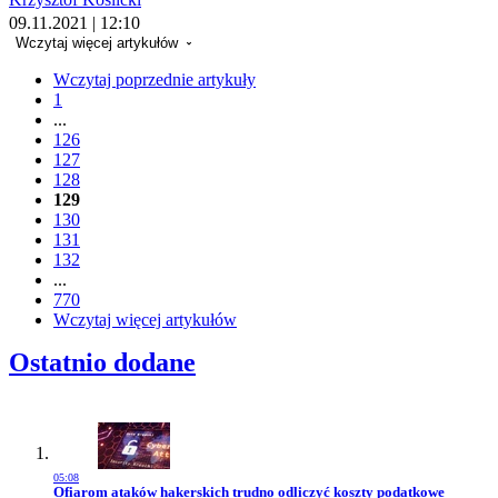
09.11.2021 | 12:10
Wczytaj więcej artykułów
Wczytaj poprzednie artykuły
1
...
126
127
128
129
130
131
132
...
770
Wczytaj więcej artykułów
Ostatnio dodane
05:08
Przejdź do artykułu:
Ofiarom ataków hakerskich trudno odliczyć koszty podatkowe