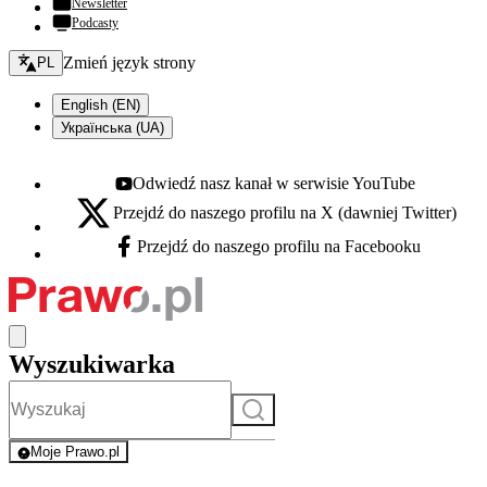
Newsletter
Podcasty
Zmień język - bieżący:
Zmień język strony
PL
English (EN)
Українська (UA)
Odwiedź nasz kanał w serwisie YouTube
Youtube - otwiera się w nowej karcie
Przejdź do naszego profilu na X (dawniej Twitter)
X - otwiera się w nowej karcie
Przejdź do naszego profilu na Facebooku
Facebook - otwiera się w nowej karcie
Wyszukiwarka
Szukaj
Moje Prawo.pl
- rejestracja i logowanie do serwisu