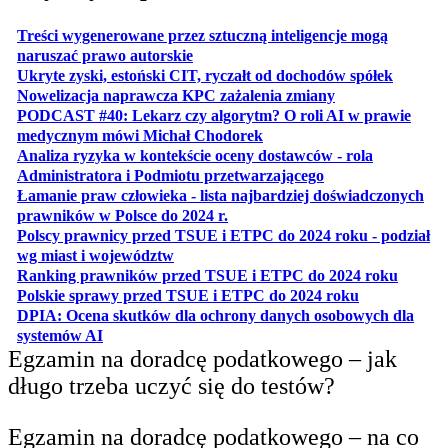
Treści wygenerowane przez sztuczną inteligencje mogą
otwiera się w nowej karcie
naruszać prawo autorskie
otwiera 
Ukryte zyski, estoński CIT, ryczałt od dochodów spółek
otwiera się w no
Nowelizacja naprawcza KPC zażalenia zmiany
PODCAST #40: Lekarz czy algorytm? O roli AI w prawie
otwiera się w nowej karcie
medycznym mówi Michał Chodorek
Analiza ryzyka w kontekście oceny dostawców - rola
otwiera się w nowe
Administratora i Podmiotu przetwarzającego
Łamanie praw człowieka - lista najbardziej doświadczonych
otwiera się w nowej karcie
prawników w Polsce do 2024 r.
Polscy prawnicy przed TSUE i ETPC do 2024 roku - podział
otwiera się w nowej karcie
wg miast i województw
otwiera
Ranking prawników przed TSUE i ETPC do 2024 roku
otwiera się w
Polskie sprawy przed TSUE i ETPC do 2024 roku
DPIA: Ocena skutków dla ochrony danych osobowych dla
otwiera się w nowej karcie
systemów AI
Egzamin na doradcę podatkowego – jak
długo trzeba uczyć się do testów?
Egzamin na doradcę podatkowego – na co