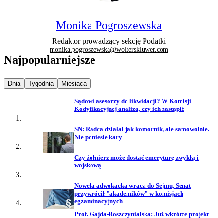
Monika Pogroszewska
Redaktor prowadzący sekcję Podatki
monika.pogroszewska@wolterskluwer.com
Najpopularniejsze
Najpopularniejsze wiadomości z
Najpopularniejsze wiadomości z
Najpopularniejsze wiadomości z
Dnia
Tygodnia
Miesiąca
Sądowi asesorzy do likwidacji? W Komisji
Kodyfikacyjnej analiza, czy ich zastąpić
SN: Radca działał jak komornik, ale samowolnie.
Nie poniesie kary
Czy żołnierz może dostać emeryturę zwykłą i
wojskową
Nowela adwokacka wraca do Sejmu, Senat
przywrócił "akademików" w komisjach
egzaminacyjnych
Prof. Gajda-Roszczynialska: Już wkrótce projekt