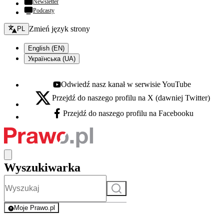
Newsletter
Podcasty
Zmień język - bieżący:
Zmień język strony
PL
English (EN)
Українська (UA)
Odwiedź nasz kanał w serwisie YouTube
Youtube - otwiera się w nowej karcie
Przejdź do naszego profilu na X (dawniej Twitter)
X - otwiera się w nowej karcie
Przejdź do naszego profilu na Facebooku
Facebook - otwiera się w nowej karcie
Wyszukiwarka
Szukaj
Moje Prawo.pl
- rejestracja i logowanie do serwisu