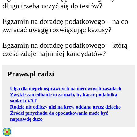
długo trzeba uczyć się do testów?
Egzamin na doradcę podatkowego – na co
zwracać uwagę rozwiązując kazusy?
Egzamin na doradcę podatkowego – którą
część zdaje najmniej kandydatów?
Prawo.pl radzi
Ulga dla niepełnosprawnych na nierównych zasadach
Zwykłe zaniedbanie to za mało, by karać podatnika
sankcją VAT
Rodzic nie odliczy ulgi na krew oddaną przez dziecko
Źródeł przychodu do opodatkowania może być
naprawdę dużo