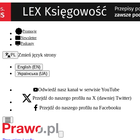
- otwiera się w nowej karcie
Promocje
Newsletter
Podcasty
Zmień język - bieżący:
Zmień język strony
PL
English (EN)
Українська (UA)
Odwiedź nasz kanał w serwisie YouTube
Youtube - otwiera się w nowej karcie
Przejdź do naszego profilu na X (dawniej Twitter)
X - otwiera się w nowej karcie
Przejdź do naszego profilu na Facebooku
Facebook - otwiera się w nowej karcie