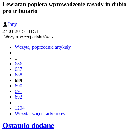
Lewiatan popiera wprowadzenie zasady in dubio
pro tributario
Inny
27.01.2015 | 11:51
Wczytaj więcej artykułów
Wczytaj poprzednie artykuły
1
...
686
687
688
689
690
691
692
...
1294
Wczytaj więcej artykułów
Ostatnio dodane