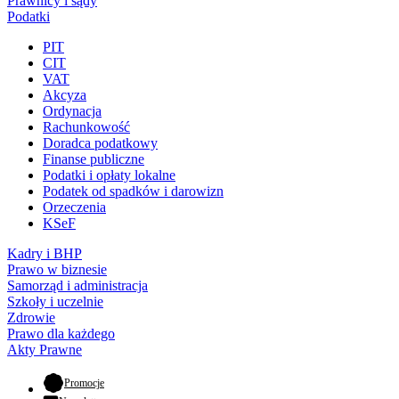
Prawnicy i sądy
Podatki
PIT
CIT
VAT
Akcyza
Ordynacja
Rachunkowość
Doradca podatkowy
Finanse publiczne
Podatki i opłaty lokalne
Podatek od spadków i darowizn
Orzeczenia
KSeF
Kadry i BHP
Prawo w biznesie
Samorząd i administracja
Szkoły i uczelnie
Zdrowie
Prawo dla każdego
Akty Prawne
- otwiera się w nowej karcie
Promocje