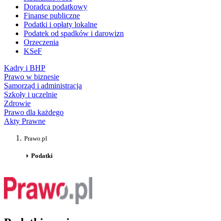
Doradca podatkowy
Finanse publiczne
Podatki i opłaty lokalne
Podatek od spadków i darowizn
Orzeczenia
KSeF
Kadry i BHP
Prawo w biznesie
Samorząd i administracja
Szkoły i uczelnie
Zdrowie
Prawo dla każdego
Akty Prawne
Prawo.pl
Podatki