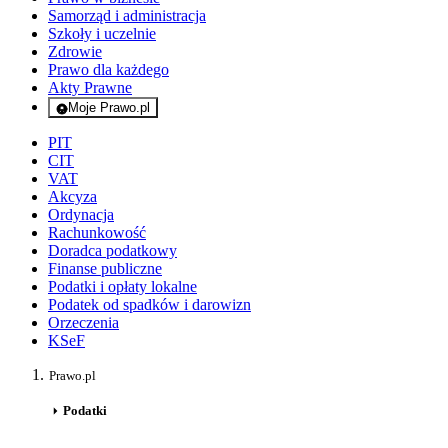
Samorząd i administracja
Szkoły i uczelnie
Zdrowie
Prawo dla każdego
Akty Prawne
Moje Prawo.pl
- rejestracja i logowanie do serwisu
PIT
CIT
VAT
Akcyza
Ordynacja
Rachunkowość
Doradca podatkowy
Finanse publiczne
Podatki i opłaty lokalne
Podatek od spadków i darowizn
Orzeczenia
KSeF
Prawo.pl
Podatki