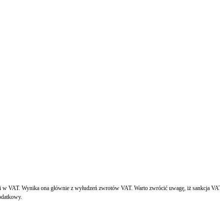
uki w VAT. Wynika ona głównie z wyłudzeń zwrotów VAT. Warto zwrócić uwagę, iż sankcja V
odatkowy.