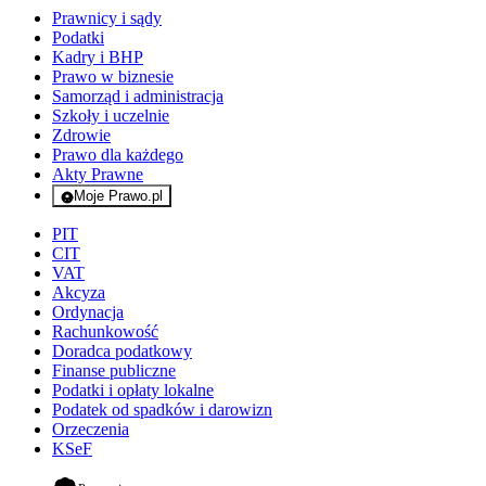
Prawnicy i sądy
Podatki
Kadry i BHP
Prawo w biznesie
Samorząd i administracja
Szkoły i uczelnie
Zdrowie
Prawo dla każdego
Akty Prawne
Moje Prawo.pl
- rejestracja i logowanie do serwisu
PIT
CIT
VAT
Akcyza
Ordynacja
Rachunkowość
Doradca podatkowy
Finanse publiczne
Podatki i opłaty lokalne
Podatek od spadków i darowizn
Orzeczenia
KSeF