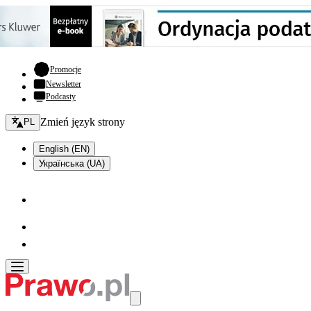
- otwiera się w nowej karcie
Promocje
Newsletter
Podcasty
Zmień język - bieżący:
Zmień język strony
PL
English (EN)
Українська (UA)