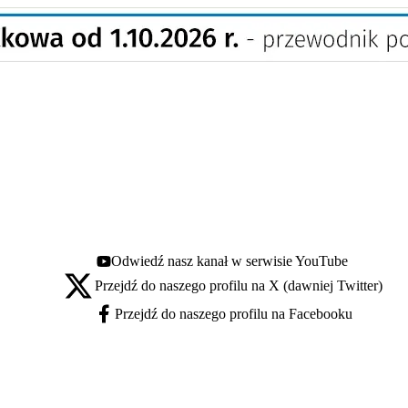
Odwiedź nasz kanał w serwisie YouTube
Youtube - otwiera się w nowej karcie
Przejdź do naszego profilu na X (dawniej Twitter)
X - otwiera się w nowej karcie
Przejdź do naszego profilu na Facebooku
Facebook - otwiera się w nowej karcie