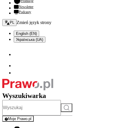
- otwiera się w nowej karcie
Promocje
Newsletter
Podcasty
Zmień język - bieżący:
Zmień język strony
PL
English (EN)
Українська (UA)
Wyszukiwarka
Szukaj
Moje Prawo.pl
- rejestracja i logowanie do serwisu