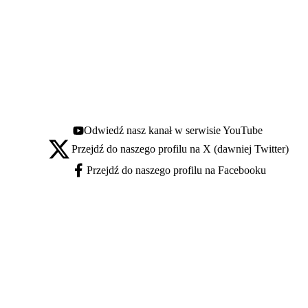
Odwiedź nasz kanał w serwisie YouTube
Youtube - otwiera się w nowej karcie
Przejdź do naszego profilu na X (dawniej Twitter)
X - otwiera się w nowej karcie
Przejdź do naszego profilu na Facebooku
Facebook - otwiera się w nowej karcie