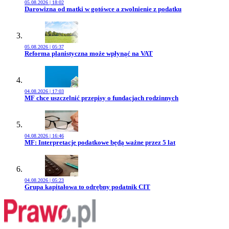
05.08.2026 | 18:02
Przejdź do artykułu:
Darowizna od matki w gotówce a zwolnienie z podatku
05.08.2026 | 05:37
Przejdź do artykułu:
Reforma planistyczna może wpłynąć na VAT
04.08.2026 | 17:03
Przejdź do artykułu:
MF chce uszczelnić przepisy o fundacjach rodzinnych
04.08.2026 | 16:46
Przejdź do artykułu:
MF: Interpretacje podatkowe będą ważne przez 5 lat
04.08.2026 | 05:23
Przejdź do artykułu:
Grupa kapitałowa to odrębny podatnik CIT