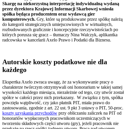
Skargę na niekorzystną interpretację indywidualną wydaną
przez dyrektora Krajowej Informacji Skarbowej wniosła
spółka będąca producentem oraz wydawcą gier
komputerowych.
Gry, które są produkowane przez spółkę należą
do kategorii strategicznych umiejscowionych w wirtualnych,
rozbudowanych graficznie i koncepcyjnie rzeczywistościach po
których porusza się gracz – tłumaczy Nina Walczyk, aplikantka
radcowska w kancelarii Axelo Prawo i Podatki dla Biznesu.
Autorskie koszty podatkowe nie dla
każdego
Ekspertka Axelo zwraca uwagę, że za wykonywanie pracy o
charakterze twórczym otrzymywali oni honorarium w takiej samej
wysokości każdego miesiąca, niezależnie od tego, czy utwór został
spółce w całości przez nich przekazany. W związku z tym, spółka
powzięła wątpliwość, czy jako płatnik PIT, miała prawo do
zastosowania, zgodnie z art. 22 ust. 9 pkt 3 ustawy o PIT, 50-proc.
koszty uzyskania przychodów
przy obliczaniu zaliczek na PIT od
honorariów wypłaconych pracownikom uczestniczących w
tworzeniu składowych części utworu (gry), jeżeli pracownik nie
przekaże na rzecz spółki żadnego utworu. Praca nad utworem