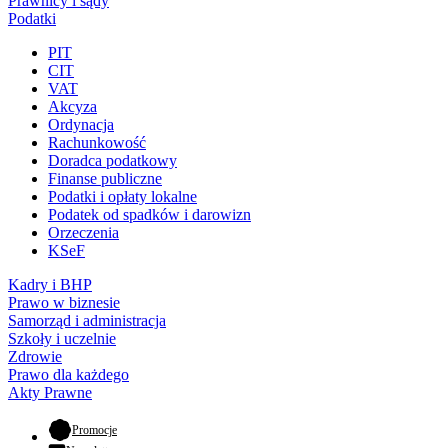
Prawnicy i sądy
Podatki
PIT
CIT
VAT
Akcyza
Ordynacja
Rachunkowość
Doradca podatkowy
Finanse publiczne
Podatki i opłaty lokalne
Podatek od spadków i darowizn
Orzeczenia
KSeF
Kadry i BHP
Prawo w biznesie
Samorząd i administracja
Szkoły i uczelnie
Zdrowie
Prawo dla każdego
Akty Prawne
- otwiera się w nowej karcie
Promocje