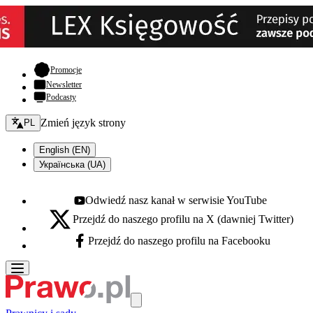
- otwiera się w nowej karcie
Promocje
Newsletter
Podcasty
Zmień język - bieżący:
Zmień język strony
PL
English (EN)
Українська (UA)
Odwiedź nasz kanał w serwisie YouTube
Youtube - otwiera się w nowej karcie
Przejdź do naszego profilu na X (dawniej Twitter)
X - otwiera się w nowej karcie
Przejdź do naszego profilu na Facebooku
Facebook - otwiera się w nowej karcie