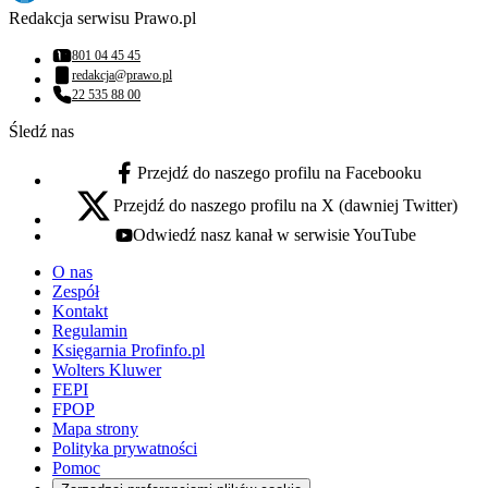
Redakcja serwisu Prawo.pl
801 04 45 45
Numer telefonu:
redakcja@prawo.pl
Adres email:
22 535 88 00
Numer telefonu:
Śledź nas
Przejdź do naszego profilu na Facebooku
facebook - otwiera się w nowej karcie
Przejdź do naszego profilu na X (dawniej Twitter)
x - otwiera się w nowej karcie
Odwiedź nasz kanał w serwisie YouTube
youtube - otwiera się w nowej karcie
O nas
Zespół
Kontakt
Regulamin
Księgarnia Profinfo.pl
Wolters Kluwer
FEPI
FPOP
Mapa strony
Polityka prywatności
Pomoc