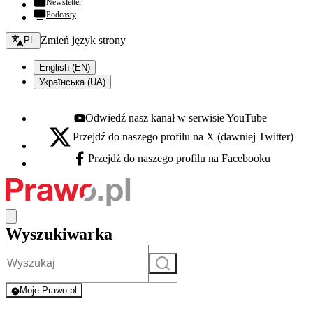
Newsletter
Podcasty
Zmień język - bieżący:
Zmień język strony
PL
English (EN)
Українська (UA)
Odwiedź nasz kanał w serwisie YouTube
Youtube - otwiera się w nowej karcie
Przejdź do naszego profilu na X (dawniej Twitter)
X - otwiera się w nowej karcie
Przejdź do naszego profilu na Facebooku
Facebook - otwiera się w nowej karcie
Wyszukiwarka
Szukaj
Moje Prawo.pl
- rejestracja i logowanie do serwisu