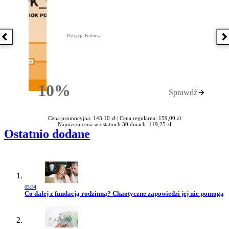
Patrycja Kubiesa
Poprzednia książka
N
10%
Sprawdź
Rabatu
Cena promocyjna: 143,10 zł |
Cena regularna: 159,00 zł
Najniższa cena w ostatnich 30 dniach: 119,25 zł
Ostatnio dodane
05:34
Przejdź do artykułu:
Co dalej z fundacją rodzinną? Chaotyczne zapowiedzi jej nie pomogą