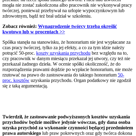
mogła nie zostać zakończona albo pracownik nie wykonywał pracy
twórczej, ponieważ przebywał na urlopie wypoczynkowym lub
zdrowotnym, bądź też brał udział w szkoleniu.
Zobacz również:
Wynagrodzenie twórcy trzeba określić
kwotowo lub w procentach
>>
Spółka stanęła na stanowisku, że honorarium nie jest wypłacane za
czas pracy twórczej, tylko za jej efekty, a co za tym idzie należy
potrącić 50-proc.
koszty uzyskania przychodu
bez względu na to,
czy pracownik w danym miesiącu przekazał jej utwory, czy też nie
przekazał żadnego dzieła. W ocenie spółki okoliczność, że do
rozporządzenia prawami dojdzie po wypłacie honorarium, nie może
rzutować na prawo do zastosowania do takiego honorarium
50-
proc. kosztów
uzyskania przychodu. Organ podatkowy nie zgodził
się z taką argumentacją.
Twierdził, że zastosowanie podwyższonych kosztów uzyskania
przychodów będzie możliwe jedynie wówczas, gdy dana osoba
uzyska przychód za wykonanie czynności będącej przedmiotem
prawa autorskiego
lub praw pokrewnych oraz gdy twórca dokona