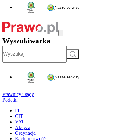
Nasze serwisy
Wyszukiwarka
Szukaj
Nasze serwisy
Prawnicy i sądy
Podatki
PIT
CIT
VAT
Akcyza
Ordynacja
Rachunkowość