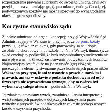
rozporządzenia prawami autorskimi do swojego utworu, czyli gdy
przejdą one na zamawiającego, tj. pracodawcę twórcy. Co więcej,
podwyższonych kosztów nie można stosować do wynagrodzenia
określonego w sposób stały.
Korzystne stanowisko sądu
Zupełnie odmienną od organu koncepcję przyjął Wojewódzki Sąd
Administracyjny w Warszawie, przyjmując że
50-proc. koszty
przysługują również za okres, gdy pracownicy są na urlopie,
zwolnieniu chorobowym lub szkoleniu. Nina Walczyk tłumaczy, że
skład orzekający podkreślił, że brak indywidualnego rozliczenia nie
ma wpływu na możliwość zastosowania podwyższonych kosztów. -
Najistotniejszy jest fakt, że na jeden utwór (grę) złożą się
poszczególne elementy stworzone przez konkretnych pracowników.
Wskazano przy tym, iż ani w ustawie o prawie autorskim i
prawach, ani też w ustawie o podatku dochodowym od osób
fizycznych nie wprowadzono wymogu, aby to twórca był
wykonawcą całego utworu
– podkreśla Nina Walczyk.
Jej zdaniem, omawiany wyrok, zasadniczo ułatwia interpretację
wciąż niejasnych przepisów dotyczących korzystania przez
twórców z przywilejów podatkowych w zakresie podwyższonych
kosztów uzyskania przychodu.