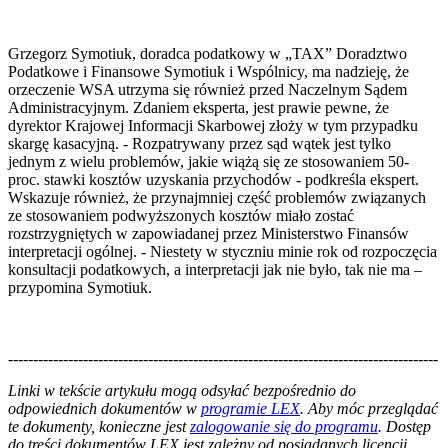
Grzegorz Symotiuk, doradca podatkowy w „TAX” Doradztwo
Podatkowe i Finansowe Symotiuk i Wspólnicy, ma nadzieję, że
orzeczenie WSA utrzyma się również przed Naczelnym Sądem
Administracyjnym. Zdaniem eksperta, jest prawie pewne, że
dyrektor Krajowej Informacji Skarbowej złoży w tym przypadku
skargę kasacyjną. - Rozpatrywany przez sąd wątek jest tylko
jednym z wielu problemów, jakie wiążą się ze stosowaniem 50-
proc. stawki kosztów uzyskania przychodów - podkreśla ekspert.
Wskazuje również, że przynajmniej część problemów związanych
ze stosowaniem podwyższonych kosztów miało zostać
rozstrzygniętych w zapowiadanej przez Ministerstwo Finansów
interpretacji ogólnej. - Niestety w styczniu minie rok od rozpoczęcia
konsultacji podatkowych, a interpretacji jak nie było, tak nie ma –
przypomina Symotiuk.
--------------------------------------------------------------------------------------
--------------------------------------------------------
Linki w tekście artykułu mogą odsyłać bezpośrednio do
odpowiednich dokumentów w
programie LEX
. Aby móc przeglądać
te dokumenty, konieczne jest
zalogowanie się do programu
. Dostęp
do treści dokumentów LEX jest zależny od posiadanych licencji.