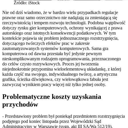
Źródło: iStock
Nie od dziś wiadomo, że w bardzo wielu przypadkach regulacje
prawne oraz samo orzecznictwo nie nadążają za zmieniającą się
rzeczywistością i tempem rozwoju technologii. Podobna wątpliwość
dotyczy rynku gier komputerowych, ochrony wynikającej z prawa
autorskiego oraz istotnych konsekwencji podatkowych. W tym
kontekście pojawia się problem jednoznacznego rozstrzygnięcia,
dotyczącego twórczych efektów prac w zakresie
zautomatyzowanych systemów komputerowych. Sama gra
komputerowa od dawna przestała być jedynie pewnym
nieskomplikowanym rodzajem oprogramowania, przeznaczonego
do celów czysto rozrywkowych. Proces jej tworzenia
niejednokrotnie przypomina wieloelementową układankę, z której
każda część ma swojego, indywidualnego twórcę, a artystyczna
grafika, ścieżka dźwiękowa, czy wielowątkowa fabuła jest
zazwyczaj wynikiem pracy więcej niż tylko jednej osoby.
Problematyczne koszty uzyskania
przychodów
- Przedstawiony problem był poniekąd przedmiotem rozstrzygnięcia
podjętego pod koniec listopada przez Wojewódzki Sąd
Administracyjny w Warszawie (sygn. akt III SA/Wa 512/19).