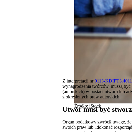
Z interpretacji nr
0113-KDIPT3.4011
wynagrodzenia twórców, muszą być s
(autorskich) w postaci utworu lub a
z określonych praw autorskich.
Źródło: iStock
Utwór musi być stwor
Organ podatkowy zwrócił uwagę, ż
swoich praw lub „dokonać rozporządz