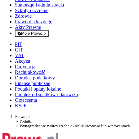
Samorząd i administracja
Szkoły i uczelnie
Zdrowie
Prawo dla każdego
Akty Prawne
Moje Prawo.pl
- rejestracja i logowanie do serwisu
PIT
CIT
VAT
Akcyza
Ordynacja
Rachunkowość
Doradca podatkowy
Finanse publiczne
Podatki i opłaty lokalne
Podatek od spadków i darowizn
Orzeczenia
KSeF
Prawo.pl
Podatki
Wynagrodzenie twórcy trzeba określić kwotowo lub w procentach