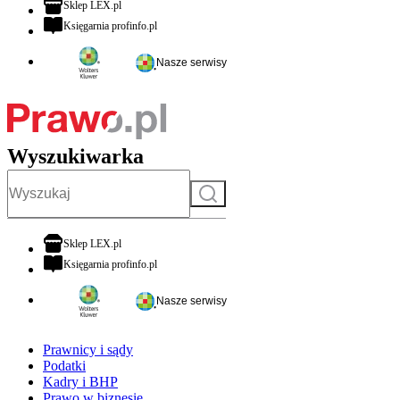
otwiera się w nowej karcie
Sklep LEX.pl
otwiera się w nowej karcie
Księgarnia profinfo.pl
Nasze serwisy
Wyszukiwarka
Szukaj
otwiera się w nowej karcie
Sklep LEX.pl
otwiera się w nowej karcie
Księgarnia profinfo.pl
Nasze serwisy
Prawnicy i sądy
Podatki
Kadry i BHP
Prawo w biznesie