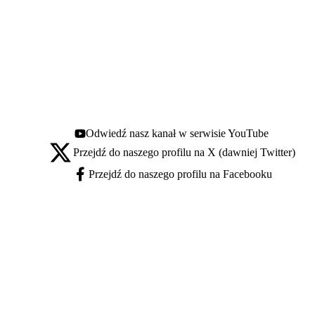
Odwiedź nasz kanał w serwisie YouTube
Youtube - otwiera się w nowej karcie
Przejdź do naszego profilu na X (dawniej Twitter)
X - otwiera się w nowej karcie
Przejdź do naszego profilu na Facebooku
Facebook - otwiera się w nowej karcie