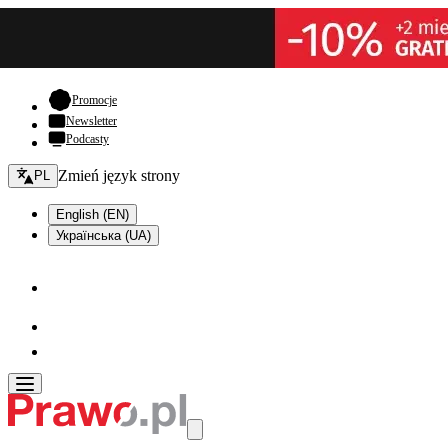
- otwiera się w nowej karcie
Promocje
Newsletter
Podcasty
Zmień język - bieżący:
Zmień język strony
PL
English (EN)
Українська (UA)