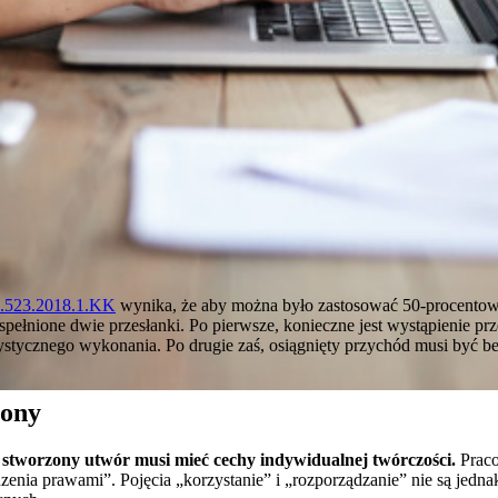
.523.2018.1.KK
wynika, że aby można było zastosować 50-procentow
pełnione dwie przesłanki. Po pierwsze, konieczne jest wystąpienie p
rtystycznego wykonania. Po drugie zaś, osiągnięty przychód musi być 
zony
e
stworzony utwór musi mieć cechy indywidualnej twórczości.
Praco
enia prawami”. Pojęcia „korzystanie” i „rozporządzanie” nie są jedn