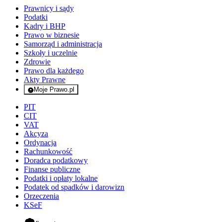
Prawnicy i sądy
Podatki
Kadry i BHP
Prawo w biznesie
Samorząd i administracja
Szkoły i uczelnie
Zdrowie
Prawo dla każdego
Akty Prawne
Moje Prawo.pl
- rejestracja i logowanie do serwisu
PIT
CIT
VAT
Akcyza
Ordynacja
Rachunkowość
Doradca podatkowy
Finanse publiczne
Podatki i opłaty lokalne
Podatek od spadków i darowizn
Orzeczenia
KSeF