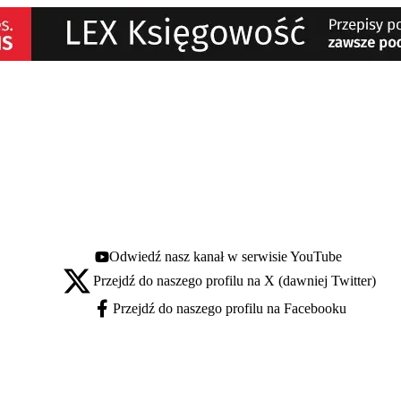
Odwiedź nasz kanał w serwisie YouTube
Youtube - otwiera się w nowej karcie
Przejdź do naszego profilu na X (dawniej Twitter)
X - otwiera się w nowej karcie
Przejdź do naszego profilu na Facebooku
Facebook - otwiera się w nowej karcie