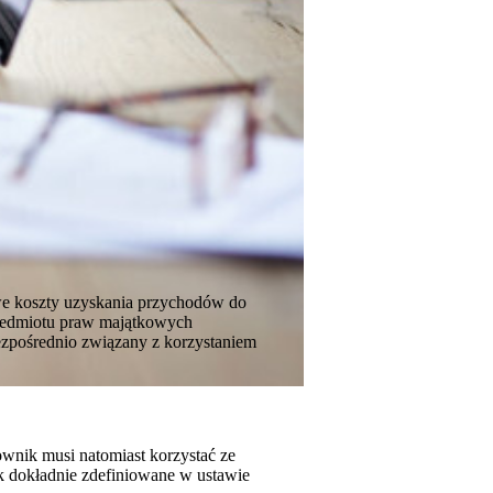
e koszty uzyskania przychodów do
rzedmiotu praw majątkowych
bezpośrednio związany z korzystaniem
wnik musi natomiast korzystać ze
ak dokładnie zdefiniowane w ustawie