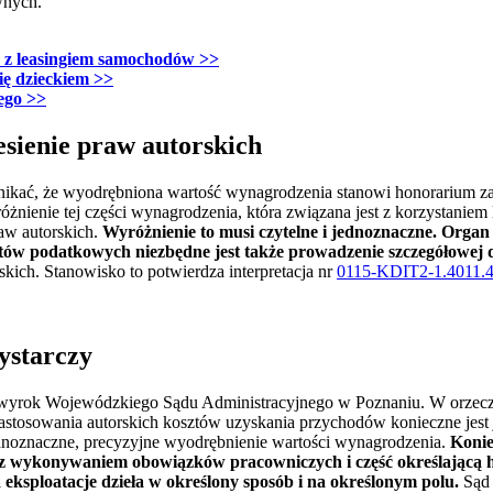
wnych.
m z leasingiem samochodów
>>
się dzieckiem
>>
ego
>>
sienie praw autorskich
ikać, że wyodrębniona wartość wynagrodzenia stanowi honorarium za 
óżnienie tej części wynagrodzenia, która związana jest z korzystaniem
aw autorskich.
Wyróżnienie to musi czytelne i jednoznaczne. Organ
ów podatkowych niezbędne jest także prowadzenie szczegółowej 
kich. Stanowisko to potwierdza interpretacja nr
0115-KDIT2-1.4011.
ystarczy
ł wyrok Wojewódzkiego Sądu Administracyjnego w Poznaniu. W orzecze
 zastosowania autorskich kosztów uzyskania przychodów konieczne jest
dnoznaczne, precyzyjne wyodrębnienie wartości wynagrodzenia.
Konie
 z wykonywaniem obowiązków pracowniczych i część określającą 
 eksploatacje dzieła w określony sposób i na określonym polu.
Sąd 