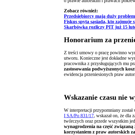
o prawie autorskim i prawach pokre
Zobacz również:
P
rzedsiębiorcy mają duży proble
Fiskus spyta sąsiada, kto zajmuje 
Skarbówka rozliczy PIT już 15 lut
Honorarium za przenie
Z treści umowy o pracę powinno wyn
utworu. Konieczne jest dokładne wyr
pracownika z przysługujących mu pr
zastosowania podwyższonych koszt
ewidencja przeniesionych praw autors
Wskazanie czasu nie w
W interpretacji przypomniany zosta
I SA/Po 831/17
, wskazał on, że dla
twórczych oraz przede wszystkim je
wynagrodzenia na część związaną
korzystaniem z praw autorskich za