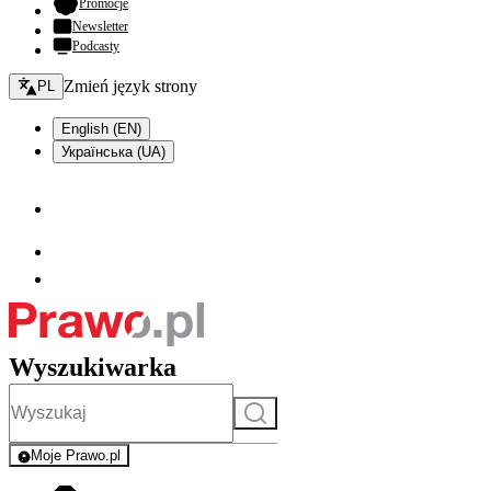
- otwiera się w nowej karcie
Promocje
Newsletter
Podcasty
Zmień język - bieżący:
Zmień język strony
PL
English (EN)
Українська (UA)
Wyszukiwarka
Szukaj
Moje Prawo.pl
- rejestracja i logowanie do serwisu