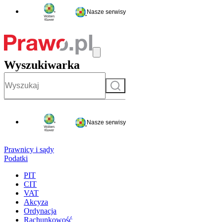
Nasze serwisy
Wyszukiwarka
Szukaj
Nasze serwisy
Prawnicy i sądy
Podatki
PIT
CIT
VAT
Akcyza
Ordynacja
Rachunkowość