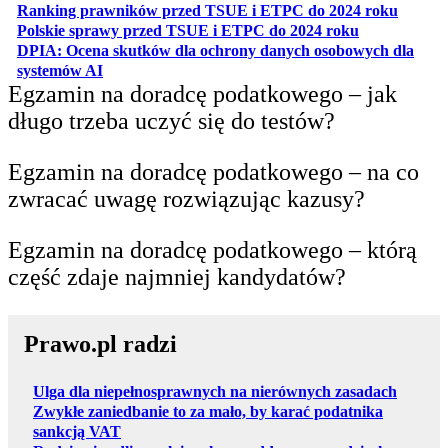
otwiera
Ranking prawników przed TSUE i ETPC do 2024 roku
otwiera się w
Polskie sprawy przed TSUE i ETPC do 2024 roku
DPIA: Ocena skutków dla ochrony danych osobowych dla
otwiera się w nowej karcie
systemów AI
Egzamin na doradcę podatkowego – jak
długo trzeba uczyć się do testów?
Egzamin na doradcę podatkowego – na co
zwracać uwagę rozwiązując kazusy?
Egzamin na doradcę podatkowego – którą
część zdaje najmniej kandydatów?
Prawo.pl radzi
Ulga dla niepełnosprawnych na nierównych zasadach
Zwykłe zaniedbanie to za mało, by karać podatnika
sankcją VAT