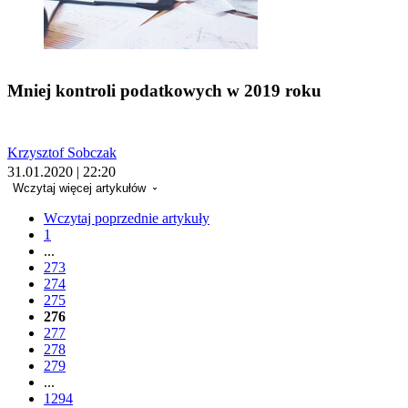
Mniej kontroli podatkowych w 2019 roku
Krzysztof Sobczak
31.01.2020 | 22:20
Wczytaj więcej artykułów
Wczytaj poprzednie artykuły
1
...
273
274
275
276
277
278
279
...
1294