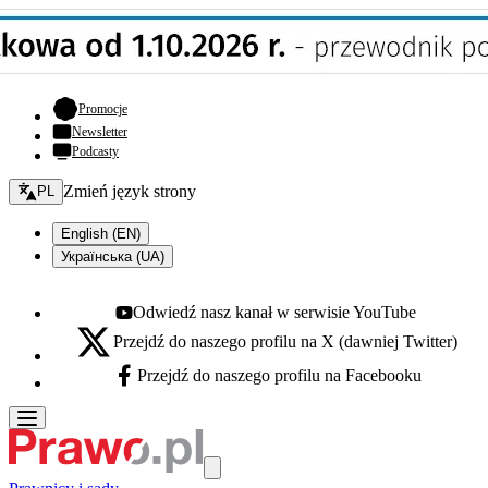
- otwiera się w nowej karcie
Promocje
Newsletter
Podcasty
Zmień język - bieżący:
Zmień język strony
PL
English (EN)
Українська (UA)
Odwiedź nasz kanał w serwisie YouTube
Youtube - otwiera się w nowej karcie
Przejdź do naszego profilu na X (dawniej Twitter)
X - otwiera się w nowej karcie
Przejdź do naszego profilu na Facebooku
Facebook - otwiera się w nowej karcie