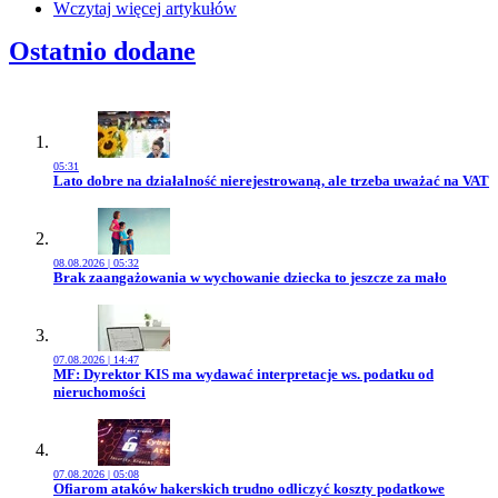
Wczytaj więcej artykułów
Ostatnio dodane
05:31
Przejdź do artykułu:
Lato dobre na działalność nierejestrowaną, ale trzeba uważać na VAT
08.08.2026 | 05:32
Przejdź do artykułu:
Brak zaangażowania w wychowanie dziecka to jeszcze za mało
07.08.2026 | 14:47
Przejdź do artykułu:
MF: Dyrektor KIS ma wydawać interpretacje ws. podatku od
nieruchomości
07.08.2026 | 05:08
Przejdź do artykułu:
Ofiarom ataków hakerskich trudno odliczyć koszty podatkowe