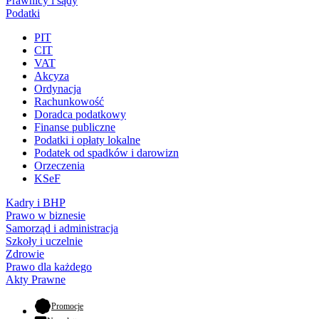
Prawnicy i sądy
Podatki
PIT
CIT
VAT
Akcyza
Ordynacja
Rachunkowość
Doradca podatkowy
Finanse publiczne
Podatki i opłaty lokalne
Podatek od spadków i darowizn
Orzeczenia
KSeF
Kadry i BHP
Prawo w biznesie
Samorząd i administracja
Szkoły i uczelnie
Zdrowie
Prawo dla każdego
Akty Prawne
- otwiera się w nowej karcie
Promocje