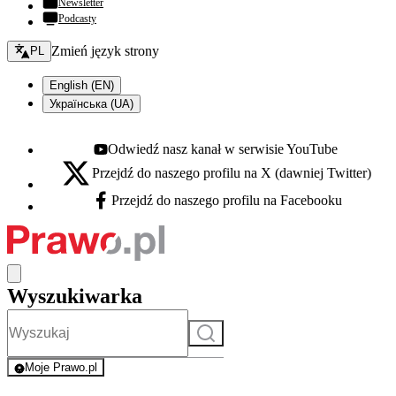
Newsletter
Podcasty
Zmień język - bieżący:
Zmień język strony
PL
English (EN)
Українська (UA)
Odwiedź nasz kanał w serwisie YouTube
Youtube - otwiera się w nowej karcie
Przejdź do naszego profilu na X (dawniej Twitter)
X - otwiera się w nowej karcie
Przejdź do naszego profilu na Facebooku
Facebook - otwiera się w nowej karcie
Wyszukiwarka
Szukaj
Moje Prawo.pl
- rejestracja i logowanie do serwisu