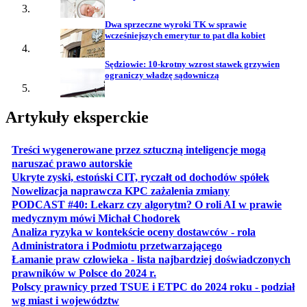
Dwa sprzeczne wyroki TK w sprawie
wcześniejszych emerytur to pat dla kobiet
Sędziowie: 10-krotny wzrost stawek grzywien
ograniczy władzę sądowniczą
Artykuły eksperckie
Treści wygenerowane przez sztuczną inteligencje mogą
otwiera się w nowej karcie
naruszać prawo autorskie
otwiera 
Ukryte zyski, estoński CIT, ryczałt od dochodów spółek
otwiera się w no
Nowelizacja naprawcza KPC zażalenia zmiany
PODCAST #40: Lekarz czy algorytm? O roli AI w prawie
otwiera się w nowej karcie
medycznym mówi Michał Chodorek
Analiza ryzyka w kontekście oceny dostawców - rola
otwiera się w nowe
Administratora i Podmiotu przetwarzającego
Łamanie praw człowieka - lista najbardziej doświadczonych
otwiera się w nowej karcie
prawników w Polsce do 2024 r.
Polscy prawnicy przed TSUE i ETPC do 2024 roku - podział
otwiera się w nowej karcie
wg miast i województw