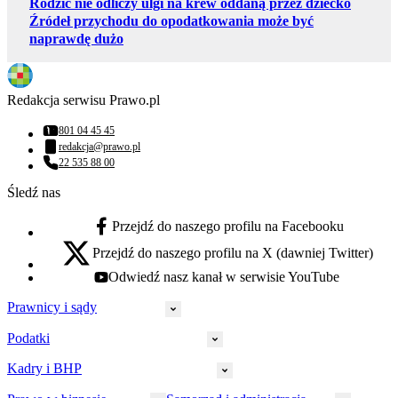
Rodzic nie odliczy ulgi na krew oddaną przez dziecko
Źródeł przychodu do opodatkowania może być
naprawdę dużo
Redakcja serwisu Prawo.pl
801 04 45 45
Numer telefonu:
redakcja@prawo.pl
Adres email:
22 535 88 00
Numer telefonu:
Śledź nas
Przejdź do naszego profilu na Facebooku
facebook - otwiera się w nowej karcie
Przejdź do naszego profilu na X (dawniej Twitter)
x - otwiera się w nowej karcie
Odwiedź nasz kanał w serwisie YouTube
youtube - otwiera się w nowej karcie
Prawnicy i sądy
Podatki
Wymiar sprawiedliwości
Prawnicy
Kadry i BHP
PIT
Prokuratura