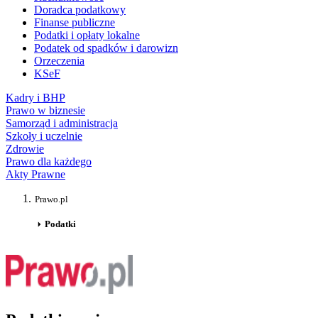
Doradca podatkowy
Finanse publiczne
Podatki i opłaty lokalne
Podatek od spadków i darowizn
Orzeczenia
KSeF
Kadry i BHP
Prawo w biznesie
Samorząd i administracja
Szkoły i uczelnie
Zdrowie
Prawo dla każdego
Akty Prawne
Prawo.pl
Podatki