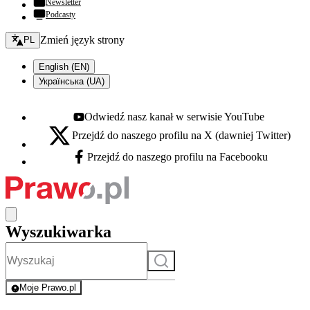
Newsletter
Podcasty
Zmień język - bieżący:
Zmień język strony
PL
English (EN)
Українська (UA)
Odwiedź nasz kanał w serwisie YouTube
Youtube - otwiera się w nowej karcie
Przejdź do naszego profilu na X (dawniej Twitter)
X - otwiera się w nowej karcie
Przejdź do naszego profilu na Facebooku
Facebook - otwiera się w nowej karcie
Wyszukiwarka
Szukaj
Moje Prawo.pl
- rejestracja i logowanie do serwisu