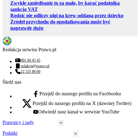
Zwykłe zaniedbanie to za mało, by karać podatnika
sankcją VAT
Rodzic nie odliczy ulgi na krew oddaną przez dziecko
Źródeł przychodu do opodatkowania może być
naprawdę dużo
Redakcja serwisu Prawo.pl
801 04 45 45
Numer telefonu:
redakcja@prawo.pl
Adres email:
22 535 88 00
Numer telefonu:
Śledź nas
Przejdź do naszego profilu na Facebooku
facebook - otwiera się w nowej karcie
Przejdź do naszego profilu na X (dawniej Twitter)
x - otwiera się w nowej karcie
Odwiedź nasz kanał w serwisie YouTube
youtube - otwiera się w nowej karcie
Prawnicy i sądy
Podatki
Wymiar sprawiedliwości