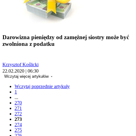
Darowizna pieniędzy od zamężnej siostry może być
zwolniona z podatku
Krzysztof Koślicki
22.02.2020 | 06:30
Wczytaj więcej artykułów
Wczytaj poprzednie artykuły
1
...
270
271
272
273
274
275
276