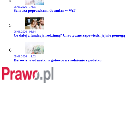
06.08.2026 | 17:05
Przejdź do artykułu:
Senat za poprawkami do zmian w VAT
06.08.2026 | 05:34
Przejdź do artykułu:
Co dalej z fundacją rodzinną? Chaotyczne zapowiedzi jej nie pomogą
05.08.2026 | 18:02
Przejdź do artykułu:
Darowizna od matki w gotówce a zwolnienie z podatku