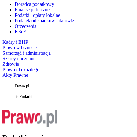
Doradca podatkowy
Finanse publiczne
Podatki i opłaty lokalne
Podatek od spadków i darowizn
Orzeczenia
KSeF
Kadry i BHP
Prawo w biznesie
Samorząd i administracja
Szkoły i uczelnie
Zdrowie
Prawo dla każdego
Akty Prawne
Prawo.pl
Podatki