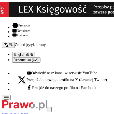
- otwiera się w nowej karcie
Promocje
Newsletter
Podcasty
Zmień język - bieżący:
Zmień język strony
PL
English (EN)
Українська (UA)
Odwiedź nasz kanał w serwisie YouTube
Youtube - otwiera się w nowej karcie
Przejdź do naszego profilu na X (dawniej Twitter)
X - otwiera się w nowej karcie
Przejdź do naszego profilu na Facebooku
Facebook - otwiera się w nowej karcie