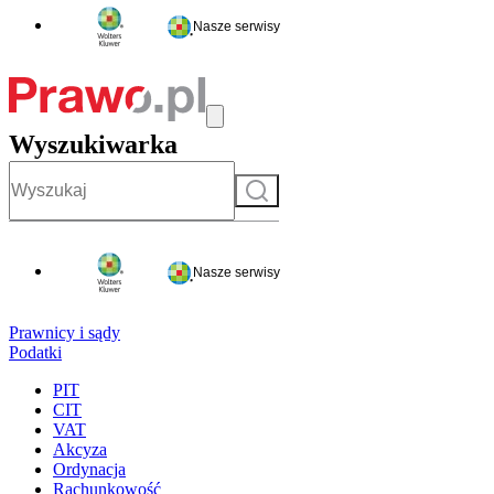
Nasze serwisy
Wyszukiwarka
Szukaj
Nasze serwisy
Prawnicy i sądy
Podatki
PIT
CIT
VAT
Akcyza
Ordynacja
Rachunkowość