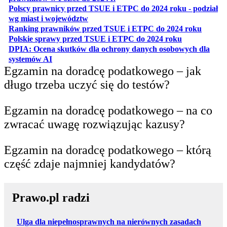
Polscy prawnicy przed TSUE i ETPC do 2024 roku - podział
otwiera się w nowej karcie
wg miast i województw
otwiera
Ranking prawników przed TSUE i ETPC do 2024 roku
otwiera się w
Polskie sprawy przed TSUE i ETPC do 2024 roku
DPIA: Ocena skutków dla ochrony danych osobowych dla
otwiera się w nowej karcie
systemów AI
Egzamin na doradcę podatkowego – jak
długo trzeba uczyć się do testów?
Egzamin na doradcę podatkowego – na co
zwracać uwagę rozwiązując kazusy?
Egzamin na doradcę podatkowego – którą
część zdaje najmniej kandydatów?
Prawo.pl radzi
Ulga dla niepełnosprawnych na nierównych zasadach