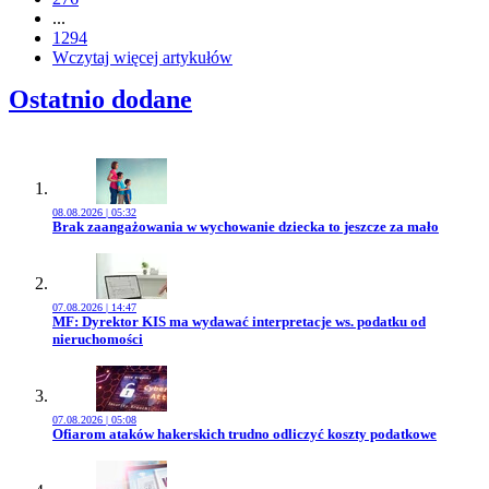
...
1294
Wczytaj więcej artykułów
Ostatnio dodane
08.08.2026 | 05:32
Przejdź do artykułu:
Brak zaangażowania w wychowanie dziecka to jeszcze za mało
07.08.2026 | 14:47
Przejdź do artykułu:
MF: Dyrektor KIS ma wydawać interpretacje ws. podatku od
nieruchomości
07.08.2026 | 05:08
Przejdź do artykułu:
Ofiarom ataków hakerskich trudno odliczyć koszty podatkowe