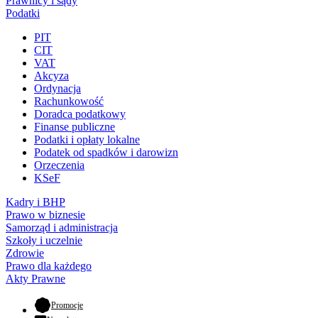
Prawnicy i sądy
Podatki
PIT
CIT
VAT
Akcyza
Ordynacja
Rachunkowość
Doradca podatkowy
Finanse publiczne
Podatki i opłaty lokalne
Podatek od spadków i darowizn
Orzeczenia
KSeF
Kadry i BHP
Prawo w biznesie
Samorząd i administracja
Szkoły i uczelnie
Zdrowie
Prawo dla każdego
Akty Prawne
- otwiera się w nowej karcie
Promocje