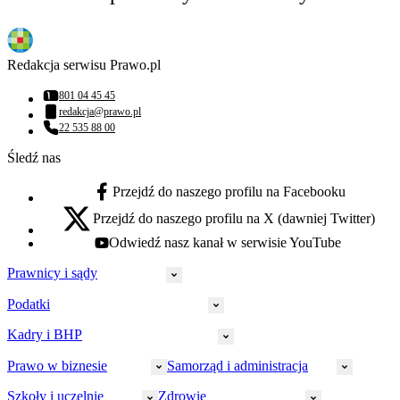
Redakcja serwisu Prawo.pl
801 04 45 45
Numer telefonu:
redakcja@prawo.pl
Adres email:
22 535 88 00
Numer telefonu:
Śledź nas
Przejdź do naszego profilu na Facebooku
facebook - otwiera się w nowej karcie
Przejdź do naszego profilu na X (dawniej Twitter)
x - otwiera się w nowej karcie
Odwiedź nasz kanał w serwisie YouTube
youtube - otwiera się w nowej karcie
Prawnicy i sądy
Podatki
Wymiar sprawiedliwości
Prawnicy
Kadry i BHP
PIT
Prokuratura
CIT
Prawo w biznesie
Samorząd i administracja
Policja
Prawo pracy
VAT
Rynek
HR
Szkoły i uczelnie
Zdrowie
Akcyza
Strefa aplikanta