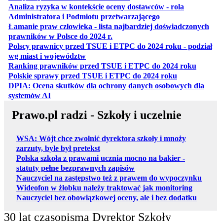
Analiza ryzyka w kontekście oceny dostawców - rola
otwiera się w nowe
Administratora i Podmiotu przetwarzającego
Łamanie praw człowieka - lista najbardziej doświadczonych
otwiera się w nowej karcie
prawników w Polsce do 2024 r.
Polscy prawnicy przed TSUE i ETPC do 2024 roku - podział
otwiera się w nowej karcie
wg miast i województw
otwiera
Ranking prawników przed TSUE i ETPC do 2024 roku
otwiera się w
Polskie sprawy przed TSUE i ETPC do 2024 roku
DPIA: Ocena skutków dla ochrony danych osobowych dla
otwiera się w nowej karcie
systemów AI
Prawo.pl radzi - Szkoły i uczelnie
WSA: Wójt chce zwolnić dyrektora szkoły i mnoży
zarzuty, byle był pretekst
Polska szkoła z prawami ucznia mocno na bakier -
statuty pełne bezprawnych zapisów
Nauczyciel na zastępstwo też z prawem do wypoczynku
Wideofon w żłobku należy traktować jak monitoring
Nauczyciel bez obowiązkowej oceny, ale i bez dodatku
30 lat czasopisma Dyrektor Szkoły