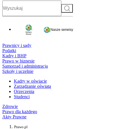
Szukaj
Nasze serwisy
Prawnicy i sądy
Podatki
Kadry i BHP
Prawo w biznesie
Samorząd i administracja
Szkoły i uczelnie
Kadry w oświacie
Zarządzanie oświatą
Orzeczenia
Studenci
Zdrowie
Prawo dla każdego
Akty Prawne
Prawo.pl