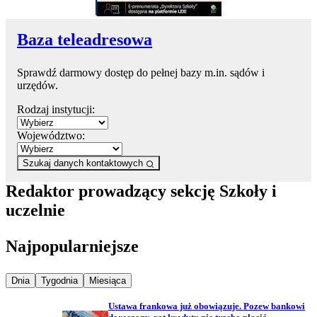
Baza teleadresowa
Sprawdź darmowy dostęp do pełnej bazy m.in. sądów i
urzędów.
Rodzaj instytucji:
Województwo:
Szukaj danych kontaktowych
Redaktor prowadzący sekcję Szkoły i
uczelnie
Najpopularniejsze
Najpopularniejsze wiadomości z
Najpopularniejsze wiadomości z
Najpopularniejsze wiadomości z
Dnia
Tygodnia
Miesiąca
Ustawa frankowa już obowiązuje. Pozew bankowi