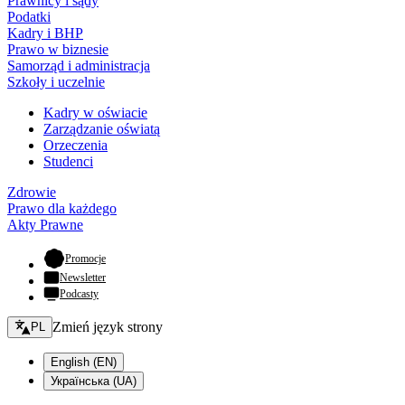
Prawnicy i sądy
Podatki
Kadry i BHP
Prawo w biznesie
Samorząd i administracja
Szkoły i uczelnie
Kadry w oświacie
Zarządzanie oświatą
Orzeczenia
Studenci
Zdrowie
Prawo dla każdego
Akty Prawne
- otwiera się w nowej karcie
Promocje
Newsletter
Podcasty
Zmień język - bieżący:
Zmień język strony
PL
English (EN)
Українська (UA)