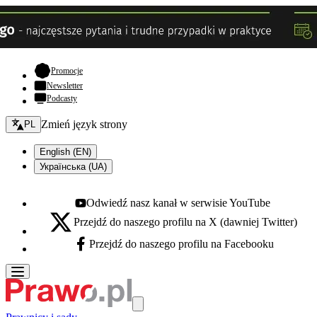
- otwiera się w nowej karcie
Promocje
Newsletter
Podcasty
Zmień język - bieżący:
Zmień język strony
PL
English (EN)
Українська (UA)
Odwiedź nasz kanał w serwisie YouTube
Youtube - otwiera się w nowej karcie
Przejdź do naszego profilu na X (dawniej Twitter)
X - otwiera się w nowej karcie
Przejdź do naszego profilu na Facebooku
Facebook - otwiera się w nowej karcie