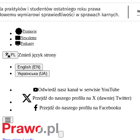
- otwiera się w nowej karcie
Promocje
Newsletter
Podcasty
Zmień język - bieżący:
Zmień język strony
PL
English (EN)
Українська (UA)
Odwiedź nasz kanał w serwisie YouTube
Youtube - otwiera się w nowej karcie
Przejdź do naszego profilu na X (dawniej Twitter)
X - otwiera się w nowej karcie
Przejdź do naszego profilu na Facebooku
Facebook - otwiera się w nowej karcie