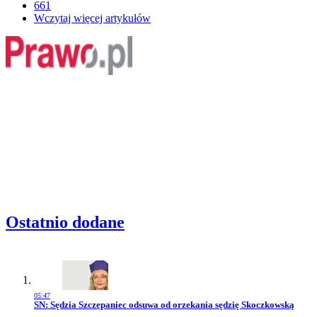
661
Wczytaj więcej artykułów
Ostatnio dodane
05:47
Przejdź do artykułu:
SN: Sędzia Szczepaniec odsuwa od orzekania sędzię Skoczkowską