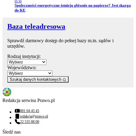
05:30
Przejdź do artykułu:
Społeczności energetyczne istnieją głównie na papierze? Jest skarga
do KE
Baza teleadresowa
Sprawdź darmowy dostęp do pełnej bazy m.in. sądów i
urzędów.
Rodzaj instytucji:
Województwo:
Szukaj danych kontaktowych
Redakcja serwisu Prawo.pl
801 04 45 45
Numer telefonu:
redakcja@prawo.pl
Adres email:
22 535 88 00
Numer telefonu:
Śledź nas