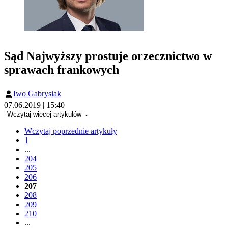
Sąd Najwyższy prostuje orzecznictwo w
sprawach frankowych
Iwo Gabrysiak
07.06.2019 | 15:40
Wczytaj więcej artykułów
Wczytaj poprzednie artykuły
1
...
204
205
206
207
208
209
210
...