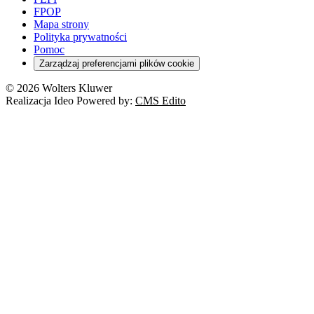
ESG
Wybory
Szkoła i uczeń
FPOP
Kredyty
Turystyka
Mapa strony
Cło
Orzeczenia
Polityka prywatności
Deregulacja
RODO
Pomoc
Cyberbezpieczeństwo
Zarządzaj preferencjami plików cookie
Franczyza
Nowe technologie
© 2026 Wolters Kluwer
Prawo autorskie
Realizacja Ideo Powered by:
CMS Edito