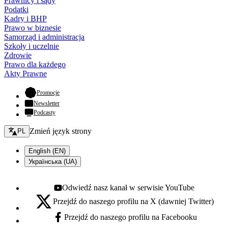
Prawnicy i sądy
Podatki
Kadry i BHP
Prawo w biznesie
Samorząd i administracja
Szkoły i uczelnie
Zdrowie
Prawo dla każdego
Akty Prawne
- otwiera się w nowej karcie
Promocje
Newsletter
Podcasty
Zmień język - bieżący:
Zmień język strony
PL
English (EN)
Українська (UA)
Odwiedź nasz kanał w serwisie YouTube
Youtube - otwiera się w nowej karcie
Przejdź do naszego profilu na X (dawniej Twitter)
X - otwiera się w nowej karcie
Przejdź do naszego profilu na Facebooku
Facebook - otwiera się w nowej karcie