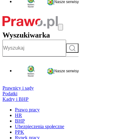
Nasze serwisy
Wyszukiwarka
Szukaj
Nasze serwisy
Prawnicy i sądy
Podatki
Kadry i BHP
Prawo pracy
HR
BHP
Ubezpieczenia społeczne
PPK
Rynek pracy