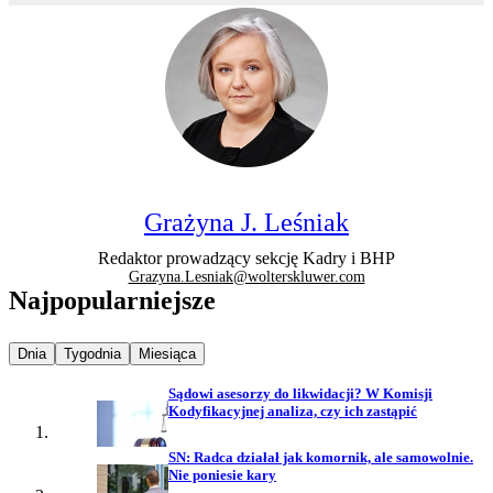
Grażyna J. Leśniak
Redaktor prowadzący sekcję Kadry i BHP
Grazyna.Lesniak@wolterskluwer.com
Najpopularniejsze
Najpopularniejsze wiadomości z
Najpopularniejsze wiadomości z
Najpopularniejsze wiadomości z
Dnia
Tygodnia
Miesiąca
Sądowi asesorzy do likwidacji? W Komisji
Kodyfikacyjnej analiza, czy ich zastąpić
SN: Radca działał jak komornik, ale samowolnie.
Nie poniesie kary