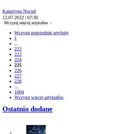
Katarzyna Nocuń
12.07.2022 | 07:30
Wczytaj więcej artykułów
Wczytaj poprzednie artykuły
1
...
222
223
224
225
226
227
228
...
1604
Wczytaj więcej artykułów
Ostatnio dodane