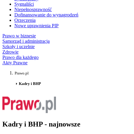
Sygnaliści
Niepełnosprawność
Dofinansowanie do wynagrodzeń
Orzeczenia
Nowe uprawnienia PIP
Prawo w biznesie
Samorząd i administracja
Szkoły i uczelnie
Zdrowie
Prawo dla każdego
Akty Prawne
Prawo.pl
Kadry i BHP
Kadry i BHP - najnowsze