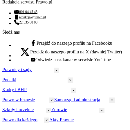
Redakcja serwisu Prawo.pl
801 04 45 45
Numer telefonu:
redakcja@prawo.pl
Adres email:
22 535 88 00
Numer telefonu:
Śledź nas
Przejdź do naszego profilu na Facebooku
facebook - otwiera się w nowej karcie
Przejdź do naszego profilu na X (dawniej Twitter)
x - otwiera się w nowej karcie
Odwiedź nasz kanał w serwisie YouTube
youtube - otwiera się w nowej karcie
Prawnicy i sądy
Podatki
Wymiar sprawiedliwości
Prawnicy
Kadry i BHP
PIT
Prokuratura
CIT
Prawo w biznesie
Samorząd i administracja
Policja
Prawo pracy
VAT
Rynek
HR
Szkoły i uczelnie
Zdrowie
Akcyza
Strefa aplikanta
Prawo gospodarcze
Samorząd terytorialny
BHP
Ordynacja
LegalTech
Małe i średnie firmy
Bezpieczeństwo publiczne
Prawo dla każdego
Akty Prawne
Ubezpieczenia społeczne
Rachunkowość
Sędziowie
Kadry w oświacie
Farmacja
Spółki
Administracja publiczna
PPK
Doradca podatkowy
E-doręczenia
Zarządzanie oświatą
Finansowanie zdrowia
Finanse
Finanse samorządów