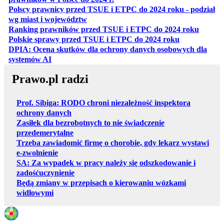
Polscy prawnicy przed TSUE i ETPC do 2024 roku - podział
otwiera się w nowej karcie
wg miast i województw
otwiera
Ranking prawników przed TSUE i ETPC do 2024 roku
otwiera się w
Polskie sprawy przed TSUE i ETPC do 2024 roku
DPIA: Ocena skutków dla ochrony danych osobowych dla
otwiera się w nowej karcie
systemów AI
Prawo.pl radzi
Prof. Sibiga: RODO chroni niezależność inspektora
ochrony danych
Zasiłek dla bezrobotnych to nie świadczenie
przedemerytalne
Trzeba zawiadomić firmę o chorobie, gdy lekarz wystawi
e-zwolnienie
SA: Za wypadek w pracy należy się odszkodowanie i
zadośćuczynienie
Będą zmiany w przepisach o kierowaniu wózkami
widłowymi