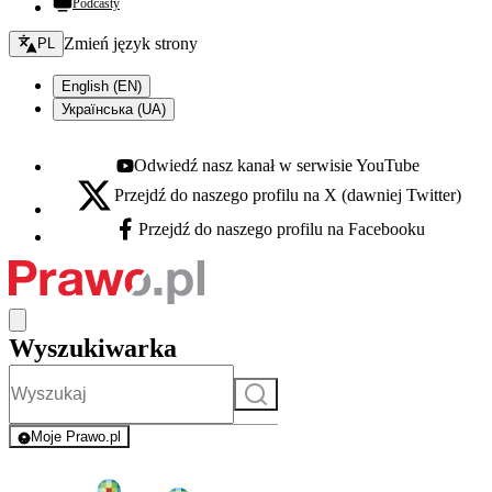
Podcasty
Zmień język - bieżący:
Zmień język strony
PL
English (EN)
Українська (UA)
Odwiedź nasz kanał w serwisie YouTube
Youtube - otwiera się w nowej karcie
Przejdź do naszego profilu na X (dawniej Twitter)
X - otwiera się w nowej karcie
Przejdź do naszego profilu na Facebooku
Facebook - otwiera się w nowej karcie
Wyszukiwarka
Szukaj
Moje Prawo.pl
- rejestracja i logowanie do serwisu