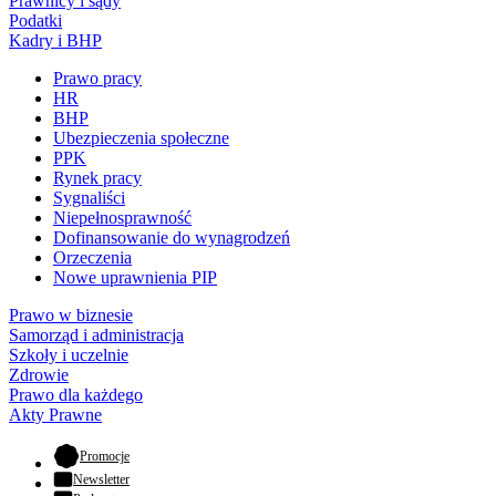
Prawnicy i sądy
Podatki
Kadry i BHP
Prawo pracy
HR
BHP
Ubezpieczenia społeczne
PPK
Rynek pracy
Sygnaliści
Niepełnosprawność
Dofinansowanie do wynagrodzeń
Orzeczenia
Nowe uprawnienia PIP
Prawo w biznesie
Samorząd i administracja
Szkoły i uczelnie
Zdrowie
Prawo dla każdego
Akty Prawne
- otwiera się w nowej karcie
Promocje
Newsletter