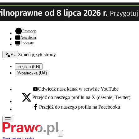
- otwiera się w nowej karcie
Promocje
Newsletter
Podcasty
Zmień język - bieżący:
Zmień język strony
PL
English (EN)
Українська (UA)
Odwiedź nasz kanał w serwisie YouTube
Youtube - otwiera się w nowej karcie
Przejdź do naszego profilu na X (dawniej Twitter)
X - otwiera się w nowej karcie
Przejdź do naszego profilu na Facebooku
Facebook - otwiera się w nowej karcie