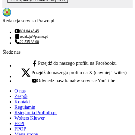
Redakcja serwisu Prawo.pl
801 04 45 45
Numer telefonu:
redakcja@prawo.pl
Adres email:
22 535 88 00
Numer telefonu:
Śledź nas
Przejdź do naszego profilu na Facebooku
facebook - otwiera się w nowej karcie
Przejdź do naszego profilu na X (dawniej Twitter)
x - otwiera się w nowej karcie
Odwiedź nasz kanał w serwisie YouTube
youtube - otwiera się w nowej karcie
O nas
Zespół
Kontakt
Regulamin
Księgarnia Profinfo.pl
Wolters Kluwer
FEPI
FPOP
Mapa strony