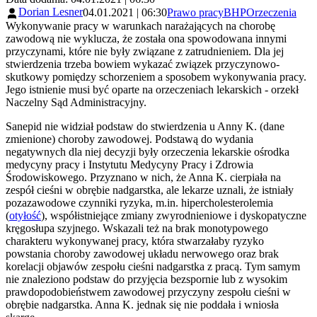
Dorian Lesner
04.01.2021 | 06:30
Prawo pracy
BHP
Orzeczenia
Wykonywanie pracy w warunkach narażających na chorobę
zawodową nie wyklucza, że została ona spowodowana innymi
przyczynami, które nie były związane z zatrudnieniem. Dla jej
stwierdzenia trzeba bowiem wykazać związek przyczynowo-
skutkowy pomiędzy schorzeniem a sposobem wykonywania pracy.
Jego istnienie musi być oparte na orzeczeniach lekarskich - orzekł
Naczelny Sąd Administracyjny.
Sanepid nie widział podstaw do stwierdzenia u Anny K. (dane
zmienione) choroby zawodowej. Podstawą do wydania
negatywnych dla niej decyzji były orzeczenia lekarskie ośrodka
medycyny pracy i Instytutu Medycyny Pracy i Zdrowia
Środowiskowego. Przyznano w nich, że Anna K. cierpiała na
zespół cieśni w obrębie nadgarstka, ale lekarze uznali, że istniały
pozazawodowe czynniki ryzyka, m.in. hipercholesterolemia
(
otyłość
), współistniejące zmiany zwyrodnieniowe i dyskopatyczne
kręgosłupa szyjnego. Wskazali też na brak monotypowego
charakteru wykonywanej pracy, która stwarzałaby ryzyko
powstania choroby zawodowej układu nerwowego oraz brak
korelacji objawów zespołu cieśni nadgarstka z pracą. Tym samym
nie znaleziono podstaw do przyjęcia bezspornie lub z wysokim
prawdopodobieństwem zawodowej przyczyny zespołu cieśni w
obrębie nadgarstka. Anna K. jednak się nie poddała i wniosła