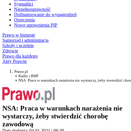
Sygnaliści
Niepełnosprawność
Dofinansowanie do wynagrodzeń
Orzeczenia
Nowe uprawnienia PIP
Prawo w biznesie
Samorząd i administracja
Szkoły i uczelnie
Zdrowie
Prawo dla każdego
Akty Prawne
Prawo.pl
Kadry i BHP
NSA: Praca w warunkach narażenia nie wystarczy, żeby stwierdzić ch
NSA: Praca w warunkach narażenia nie
wystarczy, żeby stwierdzić chorobę
zawodową
Data dodania: 04.01.2021 | 06:30