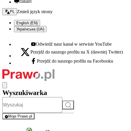
Podcasty
Zmień język - bieżący:
Zmień język strony
PL
English (EN)
Українська (UA)
Odwiedź nasz kanał w serwisie YouTube
Youtube - otwiera się w nowej karcie
Przejdź do naszego profilu na X (dawniej Twitter)
X - otwiera się w nowej karcie
Przejdź do naszego profilu na Facebooku
Facebook - otwiera się w nowej karcie
Wyszukiwarka
Szukaj
Moje Prawo.pl
- rejestracja i logowanie do serwisu