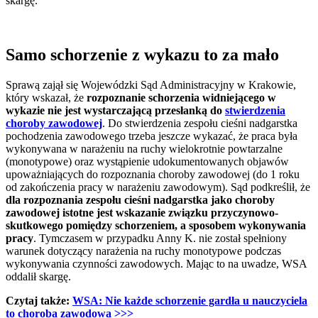
skargę.
Samo schorzenie z wykazu to za mało
Sprawą zajął się Wojewódzki Sąd Administracyjny w Krakowie,
który wskazał, że
rozpoznanie schorzenia widniejącego w
wykazie nie jest wystarczającą przesłanką do
stwierdzenia
choroby zawodowej
. Do stwierdzenia zespołu cieśni nadgarstka
pochodzenia zawodowego trzeba jeszcze wykazać, że praca była
wykonywana w narażeniu na ruchy wielokrotnie powtarzalne
(monotypowe) oraz wystąpienie udokumentowanych objawów
upoważniających do rozpoznania choroby zawodowej (do 1 roku
od zakończenia pracy w narażeniu zawodowym). Sąd podkreślił, że
dla rozpoznania zespołu cieśni nadgarstka jako choroby
zawodowej istotne jest wskazanie związku przyczynowo-
skutkowego pomiędzy schorzeniem, a sposobem wykonywania
pracy
. Tymczasem w przypadku Anny K. nie został spełniony
warunek dotyczący narażenia na ruchy monotypowe podczas
wykonywania czynności zawodowych. Mając to na uwadze, WSA
oddalił skargę.
Czytaj także:
WSA: Nie każde schorzenie gardła u nauczyciela
to choroba zawodowa >>>