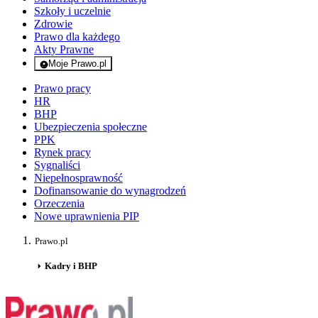
Szkoły i uczelnie
Zdrowie
Prawo dla każdego
Akty Prawne
Moje Prawo.pl
- rejestracja i logowanie do serwisu
Prawo pracy
HR
BHP
Ubezpieczenia społeczne
PPK
Rynek pracy
Sygnaliści
Niepełnosprawność
Dofinansowanie do wynagrodzeń
Orzeczenia
Nowe uprawnienia PIP
Prawo.pl
Kadry i BHP