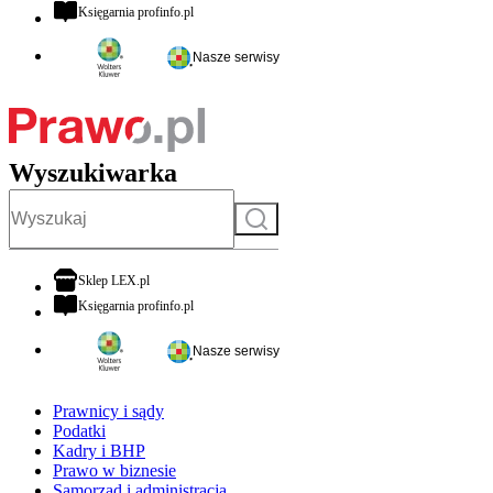
otwiera się w nowej karcie
Księgarnia profinfo.pl
Nasze serwisy
Wyszukiwarka
Szukaj
otwiera się w nowej karcie
Sklep LEX.pl
otwiera się w nowej karcie
Księgarnia profinfo.pl
Nasze serwisy
Prawnicy i sądy
Podatki
Kadry i BHP
Prawo w biznesie
Samorząd i administracja