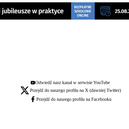
Odwiedź nasz kanał w serwisie YouTube
Youtube - otwiera się w nowej karcie
Przejdź do naszego profilu na X (dawniej Twitter)
X - otwiera się w nowej karcie
Przejdź do naszego profilu na Facebooku
Facebook - otwiera się w nowej karcie