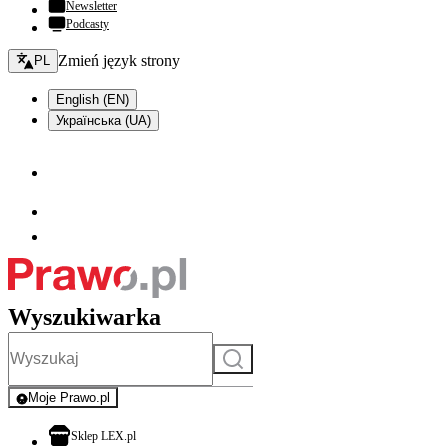
Newsletter
Podcasty
Zmień język - bieżący:
Zmień język strony
PL
English (EN)
Українська (UA)
Wyszukiwarka
Szukaj
Moje Prawo.pl
- rejestracja i logowanie do serwisu
otwiera się w nowej karcie
Sklep LEX.pl