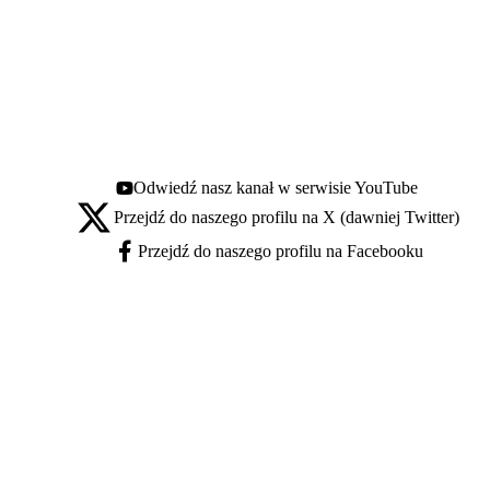
Odwiedź nasz kanał w serwisie YouTube
Youtube - otwiera się w nowej karcie
Przejdź do naszego profilu na X (dawniej Twitter)
X - otwiera się w nowej karcie
Przejdź do naszego profilu na Facebooku
Facebook - otwiera się w nowej karcie