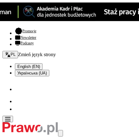
- otwiera się w nowej karcie
Promocje
Newsletter
Podcasty
Zmień język - bieżący:
Zmień język strony
PL
English (EN)
Українська (UA)