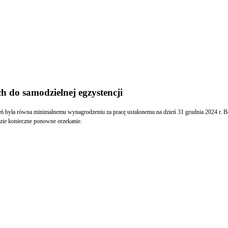
ch do samodzielnej egzystencji
eń była równa minimalnemu wynagrodzeniu za pracę ustalonemu na dzień 31 grudnia 2024 r. Będ
zie konieczne ponowne orzekanie.