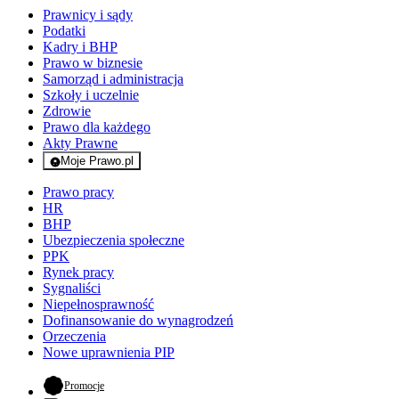
Prawnicy i sądy
Podatki
Kadry i BHP
Prawo w biznesie
Samorząd i administracja
Szkoły i uczelnie
Zdrowie
Prawo dla każdego
Akty Prawne
Moje Prawo.pl
- rejestracja i logowanie do serwisu
Prawo pracy
HR
BHP
Ubezpieczenia społeczne
PPK
Rynek pracy
Sygnaliści
Niepełnosprawność
Dofinansowanie do wynagrodzeń
Orzeczenia
Nowe uprawnienia PIP
- otwiera się w nowej karcie
Promocje